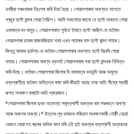
বনৰীয়া গৰুবোৰক নিঃশেষ কৰি দিয়া হৈছে। গোৱালপাৰাৰ অৰণ্যত আগতে
প্ৰচুৰ হলৌ বান্দৰ পোৱা গৈছিল। আমি সকলোৱে জানো যে হলৌ ভাৰতত পোৱা
একমাত্ৰ বন মানুহ। গোৱালপাৰাত পূৰ্বতে ইমানে হলৌ আছিল যে বৰ্তমান
গোৱালপাৰা চহৰৰ মাজমজিয়াত থকা এখন পাহাৰৰ নাম হলৌ কান্দা পাহাৰ।
কিন্তু আমাৰ দুৰ্ভাগ্য যে বৰ্তমান গোৱালপাৰাৰ অৰণ্যত হলৌ বিচাৰি পোৱা
নাযায়। গোৱালপাৰাৰ অৰণ্য ধ্বংসই গোৱালপাৰাৰ পৰা হলৌ বান্দৰক নিশ্চিহ্ন
কৰি দিছে। বৰ্তমান গোৱালপাৰা জিলাৰ যি নামমাত্ৰ বনভূমি আৰু অমূল্য
বন্যপ্ৰাণীয়ে বৰ্তমান অস্তিত্ব ৰক্ষা কৰি জীয়াই আছে তাক অতি শীঘ্ৰে স্থায়ী
ৰূপত সংৰক্ষণ কৰাটো অতি প্ৰয়োজন।
*গোৱালপাৰা জিলাৰ দুখন অত্যন্ত সমৃদ্ধশালী অৰণ্যৰ নাম পঞ্চৰত্ন অৰণ্য
আৰু অজগৰ অৰণ্য।* উত্তৰ-পূব ভাৰতৰ পৰিৱেশ সংৰক্ষণকাৰী গোষ্ঠী নেচাৰ্চ
বেকনে যোৱা দহ বছৰৰ অধিক কাল ধৰি এই দুই অৰণ্যৰ বন্যপ্ৰাণী অধ্যয়নৰ