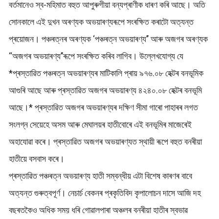
বৰ্তমানেও স্ব-মহিমাত বহুত আপুৰুগীয়া বন্যপ্ৰাণীক ধাৰণ কৰি আছে। অতি
সোনকালে এই দুখন অৰণ্যক অভয়াৰণ্যৰূপে সংৰক্ষিত কৰাটো অত্যন্ত
প্ৰয়োজন। পঞ্চৰত্নৰ অৰণ্যক ‘পঞ্চৰত্ন অভয়াৰণ্য’’ আৰু অজগৰ অৰণ্যক
‘‘অজগৰ অভয়াৰণ্য’’ৰূপে সংৰক্ষিত কৰিব লাগিব। উল্লেখযোগ্য যে
*প্ৰস্তাৱিত পঞ্চৰত্ন অভয়াৰণ্যৰ মাটিকালি প্ৰায় ৯৭৬.০৮ হেক্টৰ বনভূমিক
আগুৰি আছে আৰু প্ৰস্তাৱিত অজগৰ অভয়াৰণ্য ৪২৪০.০৮ হেক্টৰ বনভূমি
আছে।* প্ৰস্তাৱিত অজগৰ অভয়াৰণ্যৰ দক্ষিণ সীমা গাৰো পাহাৰৰ লগত
সংলগ্ন সেয়েহে অসম আৰু মেঘালয়ৰ হাতীবোৰে এই বনভূমিৰ মাজেৰেই
অহাযোৱা কৰে। প্ৰস্তাৱিত অজগৰ অভয়াৰণ্যত স্থায়ী ৰূপে বহুত বনৰীয়া
হাতীয়ে বসবাস কৰে।
প্ৰস্তাৱিত পঞ্চৰত্ন অভয়াৰণ্য হাতী সম্বন্ধীয় এটা বিশেষ কাৰণৰ বাবে
অত্যন্ত গুৰুত্বপূৰ্ণ। নেচাৰ্চ বেকনৰ প্ৰকৃতিবিদ কৃপালোচন দাসে আজি দহ
বছৰতকৈও অধিক সময় ধৰি গোৱালপাৰা অঞ্চলৰ বনৰীয়া হাতীৰ স্বভাৱ