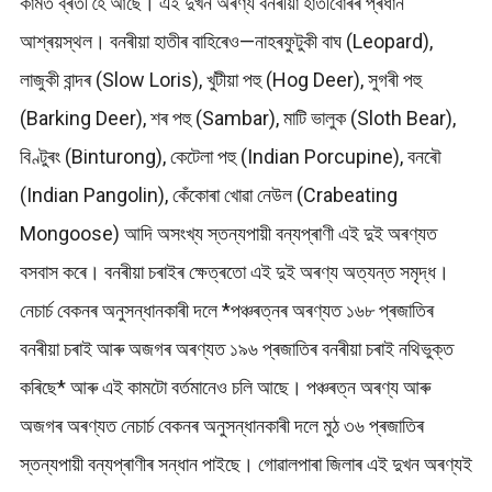
কামত ব্ৰতী হৈ আছে। এই দুখন অৰণ্য বনৰীয়া হাতীবোৰৰ প্ৰধান
আশ্ৰয়স্থল। বনৰীয়া হাতীৰ বাহিৰেও—নাহৰফুটুকী বাঘ (Leopard),
লাজুকী বান্দৰ (Slow Loris), খুটীয়া পহু (Hog Deer), সুগৰী পহু
(Barking Deer), শৰ পহু (Sambar), মাটি ভালুক (Sloth Bear),
বিণ্টুৰং (Binturong), কেটেলা পহু (Indian Porcupine), বনৰৌ
(Indian Pangolin), কেঁকোৰা খোৱা নেউল (Crabeating
Mongoose) আদি অসংখ্য স্তন্যপায়ী বন্যপ্ৰাণী এই দুই অৰণ্যত
বসবাস কৰে। বনৰীয়া চৰাইৰ ক্ষেত্ৰতো এই দুই অৰণ্য অত্যন্ত সমৃদ্ধ।
নেচাৰ্চ বেকনৰ অনুসন্ধানকাৰী দলে *পঞ্চৰত্নৰ অৰণ্যত ১৬৮ প্ৰজাতিৰ
বনৰীয়া চৰাই আৰু অজগৰ অৰণ্যত ১৯৬ প্ৰজাতিৰ বনৰীয়া চৰাই নথিভুক্ত
কৰিছে* আৰু এই কামটো বৰ্তমানেও চলি আছে। পঞ্চৰত্ন অৰণ্য আৰু
অজগৰ অৰণ্যত নেচাৰ্চ বেকনৰ অনুসন্ধানকাৰী দলে মুঠ ৩৬ প্ৰজাতিৰ
স্তন্যপায়ী বন্যপ্ৰাণীৰ সন্ধান পাইছে। গোৱালপাৰা জিলাৰ এই দুখন অৰণ্যই