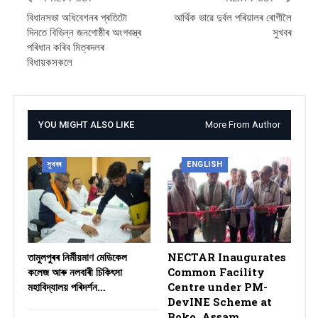
বিধানসভা অধিবেশনৰ প্ৰতিটো
আৰ্থিক ভাৱে দুৰ্বল পৰিয়ালৰ ৰোগীলৈ
দিনতে বিভিন্ন জনগোষ্ঠীৰ অংগবস্ত্ৰ
সুখবৰ
পৰিধান কৰিব মিত্ৰদলৰ
বিধায়কসকলে
YOU MIGHT ALSO LIKE
More From Author
সুখবৰ
ENGLISH
তামুলপুৰৰ নিৰ্মীয়মাণ মেডিকেল
NECTAR Inaugurates
কলেজ আৰু নলবাৰী চিকিৎসা
Common Facility
মহাবিদ্যালয় পৰিদৰ্শন…
Centre under PM-
DevINE Scheme at
Boko, Assam