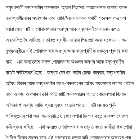
সমৃদ্ধশালী বন্যপ্ৰাণীৰ বাসস্থান হোৱাৰ পিছতো গোৱালপাৰাৰ অৰণ্য আৰু
বন্যপ্ৰাণীবোৰৰ সংৰক্ষণৰ বাবে আজিলৈকে কোনো স্থায়ী সংৰক্ষণ পদক্ষেপ
লোৱা হোৱা নাই। গোৱালপাৰাৰ অৰণ্য আৰু বন্যপ্ৰাণীবোৰ চৰম ৰূপত
অৱহেলিত হৈ আহিছে। ভাৰত স্বাধীন হোৱাৰ পিছতো অসমৰ কোনো এজন
মুখ্যমন্ত্ৰীয়ে এই গোৱালপাৰাৰ অৰণ্য আৰু বন্যপ্ৰাণীক গুৰুত্ব প্ৰদান কৰা
নাই। এই অৱহেলাৰ ফলত গোৱালপাৰা অঞ্চলৰ অৰণ্য আৰু বন্যপ্ৰাণীৰ
যথেষ্ট ক্ষতিসাধন হৈছে। অৰণ্য বেদখল, কাঠৰ চোৰাং কাৰবাৰ, বন্যপ্ৰাণীৰ
অবৈধ চিকাৰ আৰু বন্যপ্ৰাণীৰ অংগ-প্ৰত্যংগৰ অবৈধ ব্যৱসায়ৰ লগতে খেতিৰ
বাবে অৰণ্য অপসাৰণ কৰি খেতি মাটি মোকলোৱাৰ ফলত গোৱালপাৰা জিলাৰ
অধিকাংশ অৰণ্য আজি প্ৰায় ধ্বংস হোৱাৰ পথত। এটা সময়ত পূৰ্ব-
পাকিস্তানৰ পৰা অহা জনস্ৰোতেও গোৱালপাৰা জিলাৰ বহুত বনাঞ্চল বেদখল
কৰি ধ্বংস কৰিছে। এটা সময়ত গোৱালপাৰাৰ অৰণ্যত বহুত বনৰীয়া গৰু পোৱা
গৈছিল কিন্তু মাংসৰ বাবে এই গৰুবোৰক হত্যা কৰি গোৱালপাৰাৰ অৰণ্যৰ পৰা