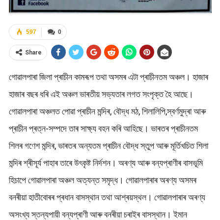
597
0
Share
গোৱালপাৰা জিলা প্ৰাচীন কামৰূপ তথা অসমৰ এটা প্ৰাচীনতম অঞ্চল। হাজাৰ
হাজাৰ বছৰ ধৰি এই অঞ্চল ভাৰতীয় সভ্যতাৰ লগত সংপৃক্ত হৈ আছে।
গোৱালপাৰা অঞ্চলত পোৱা প্ৰাচীন মন্দিৰ, বৌদ্ধ মঠ, শিলালিপি,স্বৰ্ণমুদ্ৰা আৰু
প্ৰাচীন প্ৰত্ন-সম্পদে তাৰ সাক্ষ্য বহন কৰি আহিছে। ভাৰতৰ প্ৰাচীনতম
শিলৰ গণেশ মন্দিৰ, ভাৰতৰ অন্যতম প্ৰাচীন বৌদ্ধ স্তুপ আৰু মূৰ্তিখচিত শিলা
মন্দিৰ শ্ৰীসূৰ্য পাহাৰ তাৰে উৎকৃষ্ট নিৰ্দশন। অৰণ্য আৰু বন্যপ্ৰাণীৰ বাসভূমি
হিচাপে গোৱালপাৰা অঞ্চল অত্যন্ত সমৃদ্ধ। গোৱালপাৰাৰ অৰণ্য অসমৰ
বনৰীয়া হাতীবোৰৰ প্ৰধান বাসস্থান তথা আশ্ৰয়স্থল। গোৱালপাৰাৰ অৰণ্য
অসংখ্য স্তন্যপায়ী বন্যপ্ৰাণী আৰু বনৰীয়া চৰাইৰ বাসস্থান। ইমান