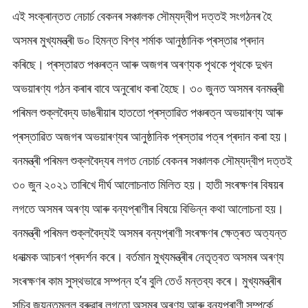
এই সংক্ৰান্তত নেচাৰ্চ বেকনৰ সঞ্চালক সৌম্যদ্বীপ দত্তই সংগঠনৰ হৈ
অসমৰ মুখ্যমন্ত্ৰী ড০ হিমন্ত বিশ্ব শৰ্মাক আনুষ্ঠানিক প্ৰস্তাৱ প্ৰদান
কৰিছে। প্ৰস্তাৱত পঞ্চৰত্ন আৰু অজগৰ অৰণ্যক পৃথকে পৃথকে দুখন
অভয়াৰণ্য গঠন কৰাৰ বাবে অনুৰোধ কৰা হৈছে। ৩০ জুনত অসমৰ বনমন্ত্ৰী
পৰিমল শুক্লবৈদ্য ডাঙৰীয়াৰ হাততো প্ৰস্তাৱিত পঞ্চৰত্ন অভয়াৰণ্য আৰু
প্ৰস্তাৱিত অজগৰ অভয়াৰণ্যৰ আনুষ্ঠানিক প্ৰস্তাৱ পত্ৰ প্ৰদান কৰা হয়।
বনমন্ত্ৰী পৰিমল শুক্লবৈদ্যৰ লগত নেচাৰ্চ বেকনৰ সঞ্চালক সৌম্যদ্বীপ দত্তই
৩০ জুন ২০২১ তাৰিখে দীৰ্ঘ আলোচনাত মিলিত হয়। হাতী সংৰক্ষণৰ বিষয়ৰ
লগতে অসমৰ অৰণ্য আৰু বন্যপ্ৰাণীৰ বিষয়ে বিভিন্ন কথা আলোচনা হয়।
বনমন্ত্ৰী পৰিমল শুক্লবৈদ্যই অসমৰ বন্যপ্ৰাণী সংৰক্ষণৰ ক্ষেত্ৰত অত্যন্ত
ধনাত্মক আচৰণ প্ৰদৰ্শন কৰে। বৰ্তমান মুখ্যমন্ত্ৰীৰ নেতৃত্বত অসমৰ অৰণ্য
সংৰক্ষণৰ কাম সুস্থভাৱে সম্পন্ন হ’ব বুলি তেওঁ মন্তব্য কৰে। মুখ্যমন্ত্ৰীৰ
সচিব জয়ন্তমল্ল বৰুৱাৰ লগতো অসমৰ অৰণ্য আৰু বন্যপ্ৰাণী সম্পৰ্কে