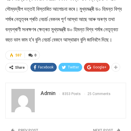
সৌম্যদ্বীপ দত্তই বিস্তাৰিত আলোচনা কৰে। মুখ্যমন্ত্ৰী ড০ হিমন্ত বিশ্ব
শৰ্মাৰ নেতৃত্বৰ প্ৰতি নেচাৰ্চ বেকনৰ পূৰ্ণ আস্থা আছে আৰু অৰণ্য তথা
বন্যপ্ৰাণী সংৰক্ষণৰ ক্ষেত্ৰত মুখ্যমন্ত্ৰী ড০ হিমন্ত বিশ্ব শৰ্মাৰ নেতৃত্বত
বহুত ভাল কাম হ’ব বুলি নেচাৰ্চ বেকনে আস্থাৱান বুলি জানিবলৈ দিছে।
597
0
Facebook
Twitter
Google+
Share
Admin
8353 Posts
25 Comments
PREV POST
NEXT POST