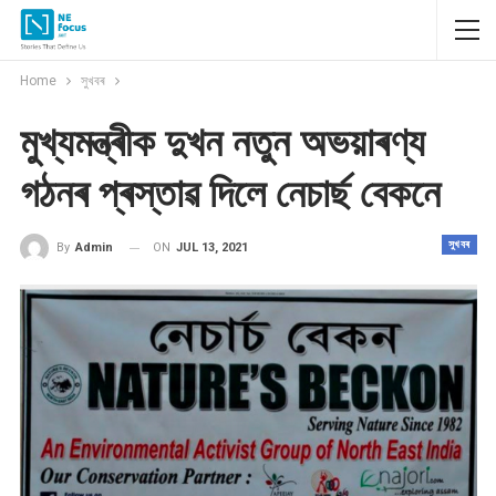
Home
সুখবৰ
মুখ্যমন্ত্ৰীক দুখন নতুন অভয়াৰণ্য
গঠনৰ প্ৰস্তাৱ দিলে নেচাৰ্ছ বেকনে
সুখবৰ
ON
JUL 13, 2021
By
Admin