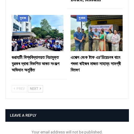
সুখবৰ
সুখবৰ
গুৱাহাটী বিশ্ববিদ্যালয়ত নিচামুক্ত
​এপেক্স বেংক ষ্টাফ এচ’চিয়েচনৰ বানে
যুৱকৰ দ্বাৰা বিকশিত ভাৰত সংকল্প
গৰকা ৰাইজৰ মাজত সাহায্য সামগ্ৰী
অভিযান অনুষ্ঠিত
বিতৰণ ​
PREV
NEXT
LEAVE A REPLY
Your email address will not be published.