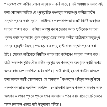
পৰ্যৱেক্ষণ তথা হাতীৰ চলাচল অনুসন্ধান কৰি আছে। এই অধ্যয়নৰ ফলত এই
কথা পোহৰলৈ আহিছে যে প্ৰস্তাৱিত পঞ্চৰত্ন অভয়াৰণ্য বনৰীয়া হাতীৰ
সন্তান প্ৰসৱ কৰাৰ স্থান। হাতীবোৰে পৰম্পৰাগতভাৱে এটা নিৰ্দিষ্ট অৰণ্যত
সন্তান প্ৰসৱ কৰে। বৰ্তমান অৰণ্য ধ্বংস হোৱাৰ ফলত হাতীবোৰৰ সন্তান
প্ৰসৱ কৰাৰ স্থানবোৰ ধ্বংসপ্ৰাপ্ত হৈছে ফলত বনৰীয়া হাতীবোৰে অভূতপূৰ্ব
সমস্যাৰ সন্মুখীন হৈছে। পঞ্চৰত্নৰ অৰণ্য, হাতীবোৰৰ সন্তান প্ৰসৱ কৰা
ঠাই। সেয়েহে হাতীবোৰে নিয়মিত ৰূপত তাত বৰ্তমানেও সন্তান প্ৰসৱ কৰে।
হাতী সংৰক্ষণৰ দৃষ্টিভংগীত হাতীৰ প্ৰসূতি ঘৰ পঞ্চৰত্নৰ অৰণ্যক স্থায়ী ৰূপত
অভয়াৰণ্য ৰূপে সংৰক্ষিত কৰিব লাগিব। সেই বাবেই হয়তো প্ৰাচীন কামৰূপ
তথা ভাৰতৰ জ্ঞানী লোকসকলে এই অৰণ্যক ‘‘পঞ্চৰত্নৰ পবিত্ৰ অৰণ্য’’ৰূপে
পৰম্পৰাগতভাৱে সংৰক্ষিত কৰিছিল। গোৱালপাৰা জিলাৰ পঞ্চৰত্ন অৰণ্য আৰু
অজগৰ অৰণ্যক পৃথকে পৃথকে দুখন অভয়াৰণ্য গঠন কৰাৰ বাবে নেচাৰ্চ বেকনে
অসম চৰকাৰৰ ওচৰত দাবী উত্থাপন কৰিছে।