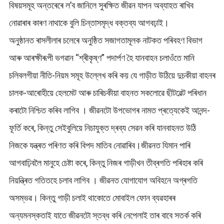
বিষয়সমূহ অন্তৰেৰে ল’ব জানিলে সুৰক্ষিত জীৱন যাপন অব্যাহত ৰাখিব
নোৱাৰাৰ কাৰণ নাথাকে বুলি চিন্তাসমৃদ্ধ বক্তব্য আগবঢ়াই।
অনুষ্ঠানত ৰাসলীলাৰ চলেৰে অনুষ্ঠিত সজাগতামূলক নাটকত পৰিবহণ বিভাগ
আৰু আৰক্ষীৰূপী ভগৱান “শ্ৰীকৃষ্ণ” পদাৰ্পণ হৈ যানবাহন চলাওঁতে মানি
চলিবলগীয়া নীতি-নিয়ম সমূহ উল্লেখ কৰি কয় যে গাড়ীত উঠিয়ে দুচকীয়া বাহনৰ
চালক-আৰোহীয়ে হেলমেট আৰু চাৰিচকীয়া বাহনত সকলোৱে ছীটবেল্ট পৰিধান
কৰাটো নিশ্চিত কৰিব লাগিব । জীৱনটো উপভোগৰ নামত প্ৰত্যেকেই আনন্দ-
ফূৰ্তি কৰে, কিন্তু সেইবুলিয়ে নিচাযুক্ত দ্ৰব্য সেৱন কৰি যানবাহনত উঠি
নিজকে যন্ত্ৰত পৰিণত কৰি বিপদ মাতিব নোৱাৰিব।জীৱনত যিমান পাৰি
আগবাঢ়িবলৈ মানুহে চেষ্টা কৰে, কিন্তু নিজৰ গাড়ীখন তীব্ৰগতি পৰিহাৰ কৰি
নিয়ন্ত্ৰিত গতিতহে চলাব লাগিব । জীৱনত যোগাযোগ অবিহনে অগ্ৰগতি
অসম্ভৱ। কিন্তু গাড়ী চলাই থাকোতে মোবাইল ফোন ব্যৱহাৰৰ
অন্যমনস্কতাই যাতে জীৱনটো স্তব্ধ কৰি নেপেলাই তাৰ বাবে সতৰ্ক কৰি