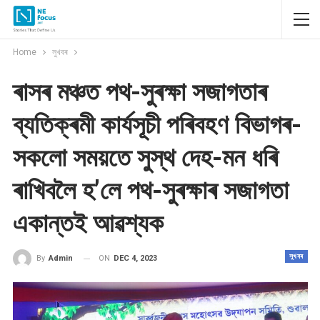
Home
সুখবৰ
ৰাসৰ মঞ্চত পথ-সুৰক্ষা সজাগতাৰ
ব্যতিক্ৰমী কাৰ্যসূচী পৰিবহণ বিভাগৰ-
সকলো সময়তে সুস্থ দেহ-মন ধৰি
ৰাখিবলৈ হ’লে পথ-সুৰক্ষাৰ সজাগতা
একান্তই আৱশ্যক
সুখবৰ
ON
DEC 4, 2023
By
Admin