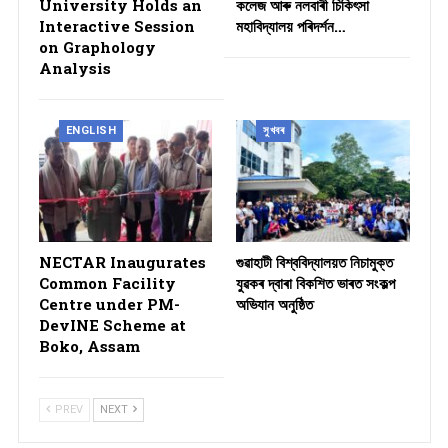
University Holds an
কলেজ আৰু নলবাৰী চিকিৎসা
Interactive Session
মহাবিদ্যালয় পৰিদৰ্শন…
on Graphology
Analysis
ENGLISH
সুখবৰ
NECTAR Inaugurates
গুৱাহাটী বিশ্ববিদ্যালয়ত নিচামুক্ত
Common Facility
যুৱকৰ দ্বাৰা বিকশিত ভাৰত সংকল্প
Centre under PM-
অভিযান অনুষ্ঠিত
DevINE Scheme at
Boko, Assam
PREV
NEXT