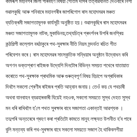
কামৰূপ মহানগৰ জিলা পৰিবহণ বিষয়া গৌতম দাসৰ তত্বাৱধানত দেওবাৰে নিশা
শুৱালকুছি আৰু শনিবাৰে মহানগৰীৰ জাপৰিগোগ ৰাস মহোৎসৱৰ মঞ্চত
ব্যতিক্ৰমী সজাগতামূলক কাৰ্যসূচী অনুষ্ঠিত হয়। শুৱালকুছিৰ ৰাস মহোৎসৱৰ
মঞ্চত সজাগতামূলক নাটক, মুকাভিনয়,তথ্যচিত্ৰ প্ৰদৰ্শনৰ উপৰি জনপ্ৰিয়
কন্ঠশিল্পী কল্লোল বৰঠাকুৰে পথ-সুৰক্ষাৰ নীতি নিয়ম সন্দৰ্ভত ৰচিত গীত
পৰিবেশন কৰে। ৰাস মহোৎসৱৰ সাংস্কৃতিক সন্ধিয়াৰ অনুষ্ঠান উদ্বোধন কৰি
অগণন ভক্তপ্ৰাণ ৰাইজক উদ্যেশি দিনটোৰ বিভিন্ন সময়ত পথেৰে যাতায়াত
কৰোতে পথ-সুৰক্ষাক প্ৰাথমিক আৰু গুৰুত্বপূৰ্ণ বিষয় হিচাপে অগ্ৰাধিকাৰ
দিবলৈ সকলো শ্ৰেণীৰ ৰাইজৰ প্ৰতি আহ্বান জনায়। তেওঁ কয় যে পথচাৰী
অথবা যানবাহন ব্যৱহাৰকাৰী যিয়েই নহওক, সকলো সময়তে সুস্থ দেহত সুস্থ
মন ধৰি ৰাখিবলৈ হ’লে পথত সুৰক্ষাৰ বাবে সজাগতা একান্তই আৱশ্যক ।
তদুপৰি অন্তৰেৰে গ্ৰহণ কৰা প্ৰতিটো কামতে মানুহ লক্ষ্যত উপনীত হ’ব পাৰে
বুলি মন্তব্য কৰি পথ-সুৰক্ষাৰ বাবে সকলো সময়তে সজাগ হৈ থাকিবলগীয়া