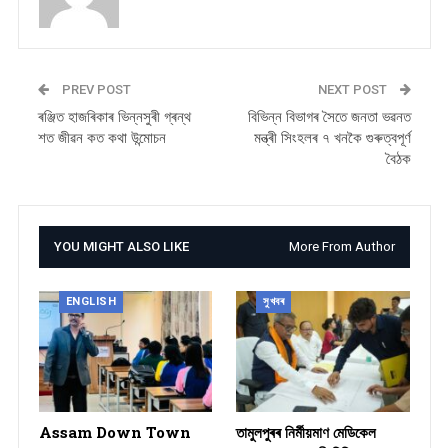
PREV POST
NEXT POST
ৰঞ্জিত হাজৰিকাৰ ভিন্নসুৰী গ্ৰন্থ
বিভিন্ন বিভাগৰ সৈতে জনতা ভৱনত
শত জীৱন কত কথা উন্মোচন
মন্ত্ৰী সিংহলৰ ৭ খনকৈ গুৰুত্বপূৰ্ণ
বৈঠক
YOU MIGHT ALSO LIKE
More From Author
ENGLISH
সুখবৰ
Assam Down Town
তামুলপুৰৰ নিৰ্মীয়মাণ মেডিকেল