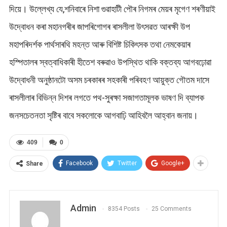
দিয়ে। উল্লেখ্য যে,শনিবাৰে নিশা গুৱাহাটী পৌৰ নিগমৰ মেয়ৰ মৃগেণ শৰণীয়াই
উদ্বোধন কৰা মহানগৰীৰ জাপৰিগোগৰ ৰাসলীলা উৎসৱত আৰক্ষী উপ
মহাপৰিদৰ্শক পাৰ্থসাৰথি মহন্ত আৰু বিশিষ্ট চিকিৎসক তথা নেমকেয়াৰ
হস্পিতালৰ স্বত্বাধিকাৰী হীতেশ বৰুৱাও উপস্থিত থাকি বক্তব্য আগবঢ়োৱা
উদ্বোধনী অনুষ্ঠানটো অসম চৰকাৰৰ সহকাৰী পৰিবহণ আয়ুক্ত গৌতম দাসে
ৰাসলীলাৰ বিভিন্ন দিশৰ লগতে পথ-সুৰক্ষা সজাগতামূলক ভাষণ দি ব্যাপক
জনসচেতনতা সৃষ্টিৰ বাবে সকলোকে আগবাঢ়ি আহিবলৈ আহ্বান জনায়।
409
0
Facebook
Twitter
Google+
Share
Admin
8354 Posts
25 Comments