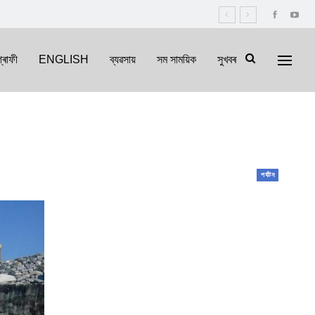
্ৰাফী
ENGLISH
ব্যৱসায়
সম সাময়িক
সুখবৰ
পৰ্যটন