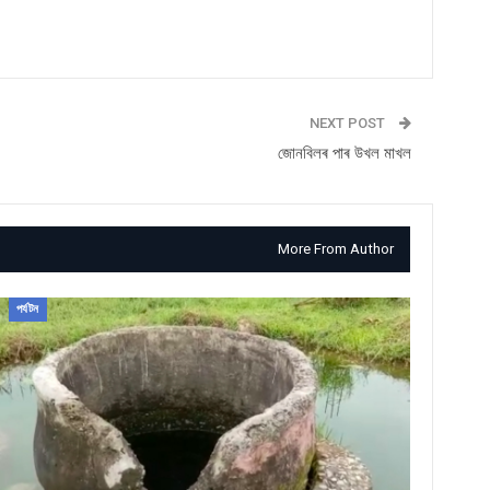
NEXT POST
জোনবিলৰ পাৰ উখল মাখল
More From Author
পৰ্যটন