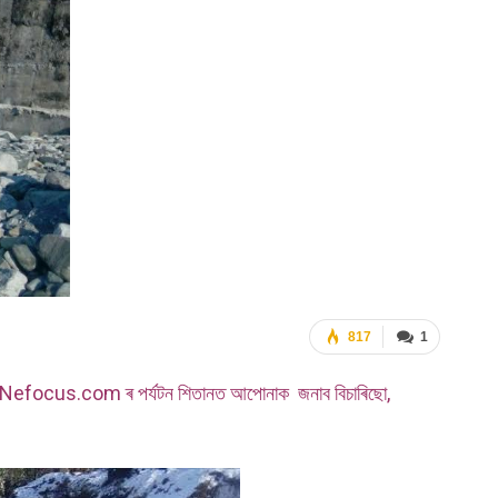
817
1
ে।আজি Nefocus.com ৰ পৰ্যটন শিতানত আপোনাক জনাব বিচাৰিছো,