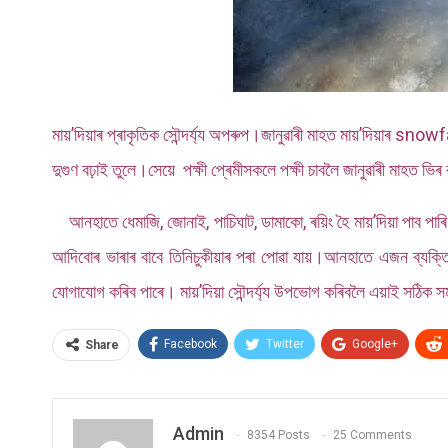
মায়’দিয়াৰ প্ৰাকৃতিক সৌন্দৰ্য্য অপৰুপ।জানুৱাৰী মাহত মায়’দিয়াৰ snow
দুগুণ বঢ়াই তুলে।সেয়ে পক্ষী প্ৰেমীসকলে পক্ষী চাবলৈ জানুৱাৰী মাহত ভিৰ 
আনহাতে ধেমাজি, জোনাই, পাচিঘাট, ডামাকো, ৰয়িং হৈ মায়’দিয়া পাব পাৰ
আদিবোৰ ভাৰাৰ বাবে তিনিচুকীয়াৰ পৰা পোৱা যায়।আনহাতে এজন ব্যক
যোগাযোগ কৰিব পাৰে। মায়’দিয়া সৌন্দৰ্য্য উপভোগ কৰিবলৈ এয়াই সঠিক স
Facebook
Twitter
Google+
Share
Admin
8354 Posts
25 Comments