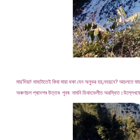
মায়’দিয়া! নামটোতেই কিবা মায়া থকা যেন অনুভৱ হয়,নহয়নে? আচলতে মায়’দিয়া
অৰুণাচল প্ৰদেশৰ উত্তৰ পূবৰ নামনি ডিবাংভেলীত অৱস্থিত।উল্লেখযোগ