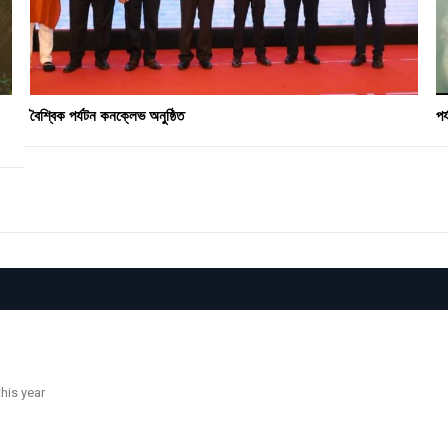
বৈশ্বিক পৰ্যটন কনক্লেভ অনুষ্ঠিত
পৰ
his year