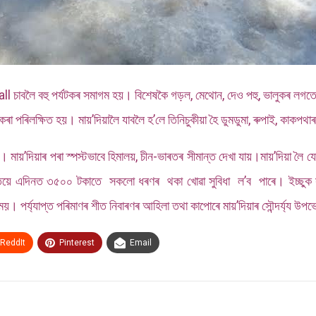
fall চাবলৈ বহু পৰ্যটকৰ সমাগম হয়। বিশেষকৈ গড়ল, মেথোন, দেও পহু, ভালুকৰ লগতে ব
কৰা পৰিলক্ষিত হয়। মায়’দিয়ালৈ যাবলৈ হ’লে তিনিচুকীয়া হৈ ডুমডুমা, ৰুপাই, কাকপথাৰ
ি। মায়’দিয়াৰ পৰা স্পস্টভাবে হিমালয়, চীন-ভাৰতৰ সীমান্ত দেখা যায়।মায়’দিয়া ল
্তিয়ে এদিনত ৩৫০০ টকাতে সকলো ধৰণৰ থকা খোৱা সুবিধা ল’ব পাৰে। ইচ্ছুক 
ময়। পৰ্য্যাপ্ত পৰিমাণৰ শীত নিবাৰণৰ আহিলা তথা কাপোৰে মায়’দিয়াৰ সৌন্দৰ্য্য
ReddIt
Pinterest
Email