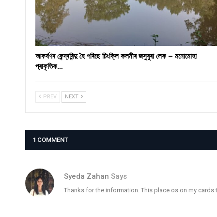
আকৰ্ষণৰ কেন্দ্ৰবিন্দু হৈ পৰিছে চিংক্লি কলনীৰ জসুবুৰা লেক – মনোমোহা
প্ৰাকৃতিক…
PREV
NEXT
1 COMMENT
Syeda Zahan
Says
Thanks for the information. This place os on my cards t