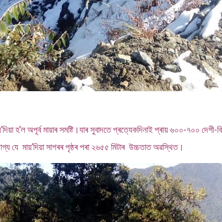
 হ’ল অপূৰ্ব মায়াৰ সমষ্টি।যাৰ সুবাদতে প্ৰত্যেকদিনাই প্ৰায় ৬০০-৭০০ দেশী-বিদেশ
্য যে মায়’দিয়া সাগৰৰ পৃষ্ঠৰ পৰা ২৬৫৫ মিটাৰ উচ্চতাত অৱস্থিত।