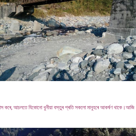
ৈ হাবিয়াস কৰে, আচলতে যিকোনো ধুনীয়া বস্তুৰ প্ৰতি সকলো মানুহৰে আকৰ্ষণ থাক