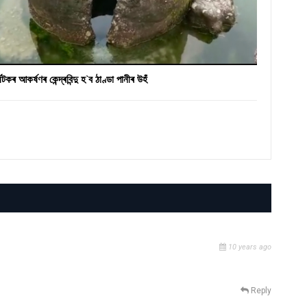
্যটকৰ আকৰ্ষণৰ কেন্দ্ৰবিন্দু হ`ব ঠাণ্ডা পানীৰ উহঁ
10 years ago
Reply