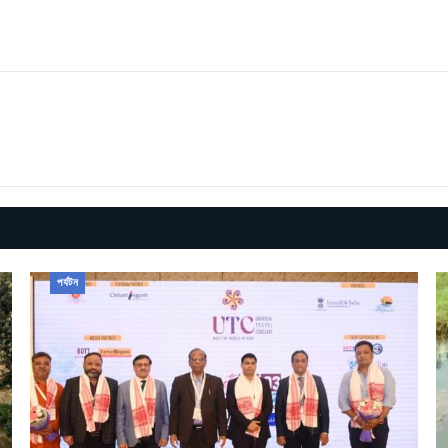
পৰ্যটন