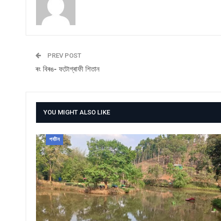
PREV POST
ৰং বিৰঙ- ফটোগ্ৰাফী শিতান
YOU MIGHT ALSO LIKE
পৰ্যটন