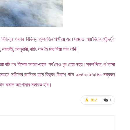
িভিন্ন ধৰণৰ বিভিন্ন প্ৰজাতিৰ পক্ষীয়ে এনে সময়ত মায়’দিয়াৰ সৌন্দৰ্য্য
, নামচাই, আলুবাৰী, ৰয়িং পাৰ হৈ মায়’দিয়া পাব পাৰি।
ৈ যোৱা বাট পথ বিশেষ আহল-বহল নহ’লেও খুব বেয়া নহয়।স্কৰ’পিঅ, ব’লেৰো
সকলে সবিশেষ জানিবৰ বাবে বিদ্যুৎ বিকাশ গগৈ ৯৮৫৯০৯৭৫৬০ নম্বৰত
 উপভোগ কৰাত আপোনাৰ সহায়ক হ’ব।
817
1