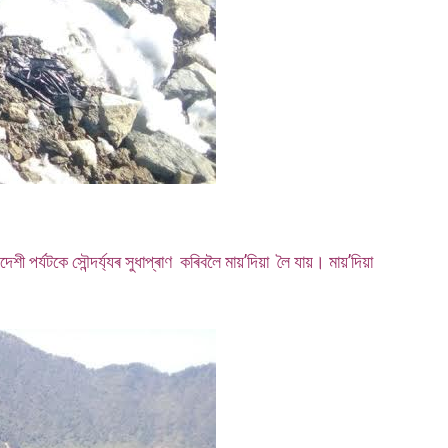
ী পৰ্যটকে সৌন্দৰ্য্যৰ সুধাপ্ৰাণ কৰিবলৈ মায়’দিয়া লৈ যায়। মায়’দিয়া