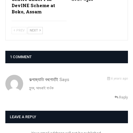
DevINE Scheme at
Boko, Assam
PREV
NEXT
1 COMMENT
6 years ago
কল্পজ্যোতি বৰগোহাঁই
Says
সুন্দৰ, আগুৱাই যাওঁক
Reply
LEAVE A REPLY