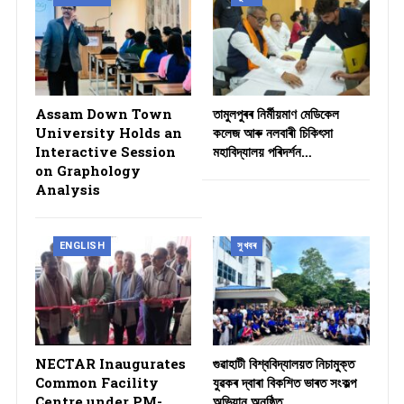
Assam Down Town
তামুলপুৰৰ নিৰ্মীয়মাণ মেডিকেল
University Holds an
কলেজ আৰু নলবাৰী চিকিৎসা
Interactive Session
মহাবিদ্যালয় পৰিদৰ্শন…
on Graphology
Analysis
ENGLISH
সুখবৰ
NECTAR Inaugurates
গুৱাহাটী বিশ্ববিদ্যালয়ত নিচামুক্ত
Common Facility
যুৱকৰ দ্বাৰা বিকশিত ভাৰত সংকল্প
Centre under PM-
অভিযান অনুষ্ঠিত