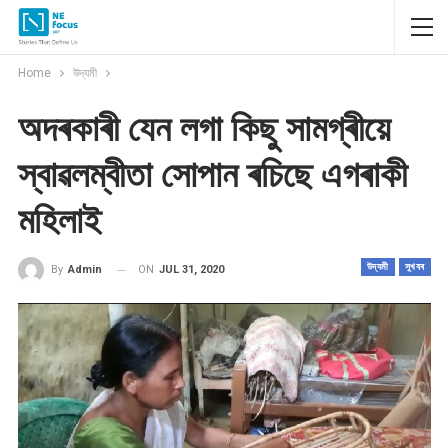
Home
উদ্যমী
অদৰকাৰী যেন লগা কিছু সামগ্ৰীয়ে
স্বাৱলম্বীতা সোপান ৰচিছে এগৰাকী
মহিলাই
উদ্যমী
সুখবৰ
ON
JUL 31, 2020
By
Admin