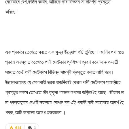
মেটেকাৰে বেগ,ফাইল কভাৰ, আদিকে কৰি বিভিন্ন সা সামগ্ৰী প্ৰস্তুত
কৰিছে।
এক প্ৰকাৰে তেখেতে ঘৰতে এক ক্ষুদ্ৰ উদ্যোগ গঢ়ি তুলিছে । জানিব পৰা মতে
প্ৰথম অৱস্থাত তেখেতে পানী মেটেকাৰ প্ৰশিক্ষণ গ্ৰহণ কৰে আৰু পৰৱৰ্তী
সময়ত তেওঁ পানী মেটেকাৰে বিভিন্ন সামগ্ৰী প্ৰস্তুত কৰাত লাগি পৰে।
উল্লেখযোগ্য যে সোণপাহী দুৱৰা হাজৰিকাই কেৱল পানী মেটেকাৰে সামগ্ৰীয়ে
প্ৰস্তুত নকৰে তেখেতে হাঁহ কুকুৰা পালনৰ লগতো জড়িত হৈ আছে।জীৱনৰ না
না প্ৰত্যাহ্বান নেওচি সফলতা সোপান ৰচা এই গৰাকী নাৰী সকলোৱে আদৰ্শ হৈ
পৰক, আমি জনালো অলেখ শুভকামনা ।
614
1