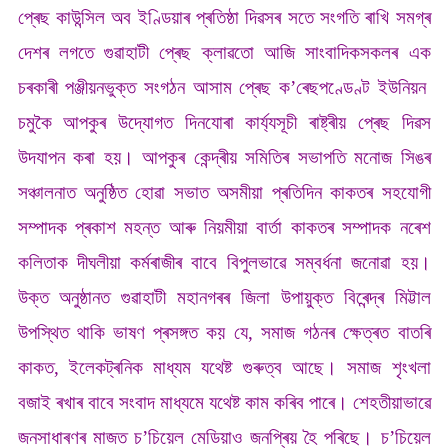
প্ৰেছ কাউন্সিল অব ইণ্ডিয়াৰ প্ৰতিষ্ঠা দিৱসৰ সতে সংগতি ৰাখি সমগ্ৰ
দেশৰ লগতে গুৱাহাটী প্ৰেছ ক্লাৱতো আজি সাংবাদিকসকলৰ এক
চৰকাৰী পঞ্জীয়নভুক্ত সংগঠন আসাম প্ৰেছ ক’ৰেছপণ্ডেণ্ট ইউনিয়ন
চমুকৈ আপকুৰ উদ্যোগত দিনযোৰা কাৰ্য্যসূচী ৰাষ্ট্ৰীয় প্ৰেছ দিৱস
উদযাপন কৰা হয়। আপকুৰ কেন্দ্ৰীয় সমিতিৰ সভাপতি মনোজ সিঙৰ
সঞ্চালনাত অনুষ্ঠিত হোৱা সভাত অসমীয়া প্ৰতিদিন কাকতৰ সহযোগী
সম্পাদক প্ৰকাশ মহন্ত আৰু নিয়মীয়া বাৰ্তা কাকতৰ সম্পাদক নৰেশ
কলিতাক দীঘলীয়া কৰ্মৰাজীৰ বাবে বিপুলভাৱে সম্বৰ্ধনা জনোৱা হয়।
উক্ত অনুষ্ঠানত গুৱাহাটী মহানগৰৰ জিলা উপায়ুক্ত বিৰেন্দ্ৰ মিট্টাল
উপস্থিত থাকি ভাষণ প্ৰসঙ্গত কয় যে, সমাজ গঠনৰ ক্ষেত্ৰত বাতৰি
কাকত, ইলেকট্ৰনিক মাধ্যম যথেষ্ট গুৰুত্ব আছে। সমাজ শৃংখলা
বজাই ৰখাৰ বাবে সংবাদ মাধ্যমে যথেষ্ট কাম কৰিব পাৰে। শেহতীয়াভাৱে
জনসাধাৰণৰ মাজত চ’চিয়েল মেডিয়াও জনপ্ৰিয় হৈ পৰিছে। চ’চিয়েল