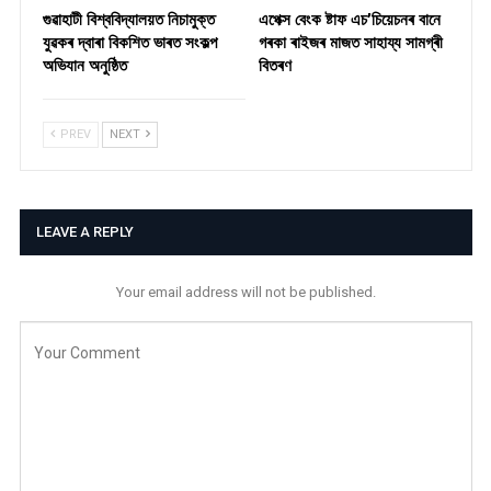
গুৱাহাটী বিশ্ববিদ্যালয়ত নিচামুক্ত
​এপেক্স বেংক ষ্টাফ এচ’চিয়েচনৰ বানে
যুৱকৰ দ্বাৰা বিকশিত ভাৰত সংকল্প
গৰকা ৰাইজৰ মাজত সাহায্য সামগ্ৰী
অভিযান অনুষ্ঠিত
বিতৰণ ​
PREV
NEXT
LEAVE A REPLY
Your email address will not be published.