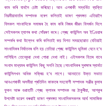
কাম কৰি যাবলৈ চেষ্টা কৰিছো। আন এগৰাকী সম্বৰ্ধিত ব্যক্তি
নিয়মীয়াবাৰ্তাৰ সম্পাদক নৰেশ কলিতাই ভাষণ প্ৰসঙ্গত এতিয়ালৈ
যিসকল সাংবাদিকে সমাজৰ হৈ কাম কৰি নিজৰ জীৱন বিসৰ্জন দিলে
সেইসকলৰ ত্যাগৰ কথা সোঁৱৰণ কৰে। প্ৰেছ কাউন্সিল অব ইণ্ডিয়াৰ
সম্পৰ্কৰ কথা উল্লেখ কৰি কলিতাই কয় বিগত সময়ছোৱাত যেতিয়াই
সাংবাদিকৰ নিৰ্যাতনৰ বলি হয় তেতিয়া প্ৰেছ কাউন্সিল ভূমিকা যেনে হ’ব
লাগিছিল তেনেকুৱা দেখা পোৱা দেখা নাই। এইসকলৰ হিতৰ বাবে
সংবাদ মাধ্যমৰ কাউন্সিল কিছু সলনি হৈছে।
সাংবাদিকৰ সুৰক্ষাৰ স্বাৰ্থত
কাউন্সিলখন অধিক সক্ৰিয় হ’ব লাগে। আনহাতে উক্ত সভাত
আনএগৰাকী অসমীয়া প্ৰতিদিন কাকতৰ সহযোগী সম্পাদক সঞ্জীৱ কুমাৰ
ফুকন আৰু গুৱাহাটী প্ৰেছ ক্লাবৰ সম্পাদক নৱ ঠাকুৰীয়া, আপকুৰ
উপদেষ্টা ভৱেশ বৰুৱাই ভাষণ প্ৰসঙ্গত সাংবাদিকসকলৰ আৰ্থ সামাজিক