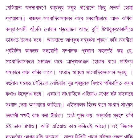
মেডিয়াত জনসাধাৰণে বক্তব্য সমুহ ৰাখোতে কিছু সতৰ্ক হোৱা
প্ৰয়োজন। ৰাজ্যৰ সাংবাদিকসকলৰ বাবে চৰকাৰীভাৱে আৰু অধিক
কল্যাণকামী আঁচনি লোৱাৰ প্ৰয়োজন আছে বুলি উপায়ুক্তগৰাকীয়ে
ভাষণত উলেখ কৰে। আনহাতে আপকুৰ সম্বৰ্ধনা গ্ৰহণ কৰি অসমীয়া
প্ৰতিদিন কাকতৰ সহযোগী সম্পাদক প্ৰকাশ মহন্তই কয় যে,
সাংবাদিকসকলে সমাজৰ বাবে আস্থাভাজন হোৱাৰ বাবে দায়িত্ব
সহকাৰে কাম কৰিব লাগে। সংবাদ মাধ্যম সাংবাদিকসকলৰ স্নায়ু ।
বৰ্তমান সময়ত চ’চিয়েল মেডিয়াই যুৱ প্ৰজন্মক বিপথে পৰিচালিত কৰাৰ
কথাও উল্লেখ কৰে। একাংশ সাংবাদিকে এতিয়াও যথেষ্ট কষ্ট সহকাৰে
সংবাদ সেৱা আগবঢ়ায় আহিছে। এইসকলৰ হিতৰ বাবে সংবাদ মাধ্যম
চৰকাৰী পক্ষই কাম কৰা উচিত। তেওঁ পুনৰ কয় সম্বৰ্ধনা গ্ৰহণ কৰি
মই ভাল নাপাও। আমি এতিয়াও কাম কৰিয়েই আছো। মই নিজকে
সম্বৰ্ধনাৰ যোগ্য বুলি নাভাবো। মাত্ৰ যিখিনি পাৰো ৰাইজৰ পক্ষত থাকি