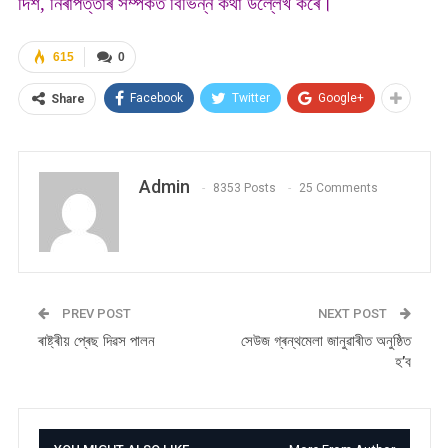
দিশ, নিৰাপত্তাৰ সম্পৰ্কত বিভিন্ন কথা উল্লেখ কৰে।
615
0
Facebook
Twitter
Google+
Share
Admin
8353 Posts
25 Comments
PREV POST
NEXT POST
ৰাষ্ট্ৰীয় প্ৰেছ দিৱস পালন
সেউজ গ্ৰন্থমেলা জানুৱাৰীত অনুষ্ঠিত
হ’ব