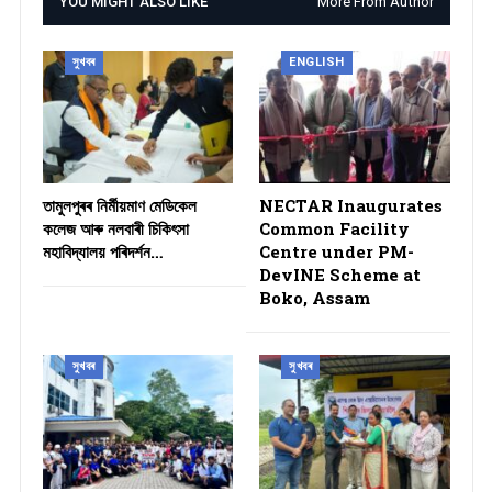
YOU MIGHT ALSO LIKE
More From Author
সুখবৰ
ENGLISH
তামুলপুৰৰ নিৰ্মীয়মাণ মেডিকেল
NECTAR Inaugurates
কলেজ আৰু নলবাৰী চিকিৎসা
Common Facility
মহাবিদ্যালয় পৰিদৰ্শন…
Centre under PM-
DevINE Scheme at
Boko, Assam
সুখবৰ
সুখবৰ