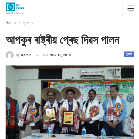
Home
সুখবৰ
আপকুৰ ৰাষ্ট্ৰীয় প্ৰেছ দিৱস পালন
সুখবৰ
ON
NOV 16, 2018
By
Admin