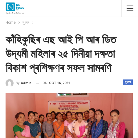
Home
সুখবৰ
কাঁহিকুছিৰ এছ আই পি আৰ ডিত
উদ্যমী মহিলাৰ ২৫ দিনীয়া দক্ষতা
বিকাশ প্ৰশিক্ষণৰ সফল সামৰণি
সুখবৰ
ON
OCT 16, 2021
By
Admin