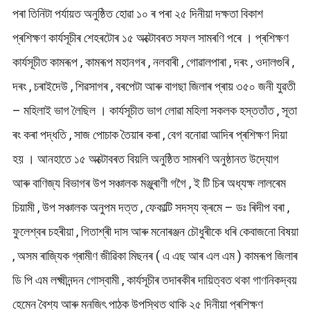
পৰা তিনিটা পৰ্যায়ত অনুষ্ঠিত হোৱা ১০ ৰ পৰা ২৫ দিনীয়া দক্ষতা বিকাশ
প্ৰশিক্ষণ কাৰ্যসূচীৰ শেহৰটোৰ ১৫ অক্টোবৰত সফল সামৰণি পৰে । প্ৰশিক্ষণ
কাৰ্যসূচীত কামৰূপ , কামৰূপ মহানগৰ , নলবাৰী , গোৱালপাৰা , দৰং , ওদালগুৰি ,
দৰং , চৰাইদেউ , শিৱসাগৰ , বৰপেটা আৰু বাগছা জিলাৰ প্ৰায় ৩৫০ জনী যুৱতী
– মহিলাই ভাগ লৈছিল । কাৰ্যসূচীত ভাগ লোৱা মহিলা সকলক হস্ততাঁত , সূতা
ৰং কৰা পদ্ধতি , সাজ পোচাক তৈয়াৰ কৰা , বেগ বনোৱা আদিৰ প্ৰশিক্ষণ দিয়া
হয় । আনহাতে ১৫ অক্টোবৰত বিয়লি অনুষ্ঠিত সামৰণি অনুষ্ঠানত উদ্যোগ
আৰু বাণিজ্য বিভাগৰ উপ সঞ্চালক মঞ্জুৰাণী গগৈ , ই টি চিৰ অধ্যক্ষ লালৰেম
চিয়ামী , উপ সঞ্চালক অনুপম দত্ত , ফেকাল্টি সদস্য ক্ৰমে – ডঃ ৰিদীপ বৰা ,
ফুলেশ্বৰ চহৰীয়া , গিতাশ্ৰী দাস আৰু মনোৰঞ্জন চৌধুৰীকে ধৰি কেবাজনো বিষয়া
, অসম ৰাজ্যিক গ্ৰামীণ জীৱিকা মিছনৰ ( এ এছ আৰ এল এম ) কামৰূপ জিলাৰ
ডি পি এম লক্ষ্মীনন্দন গোস্বামী , কাৰ্যসূচীৰ তদাৰকীৰ দায়িত্বত থকা গাণনিকদ্বয়
হেমেন বৈশ্য আৰু মনজিৎ পাঠক উপস্থিত থাকি ২৫ দিনীয়া প্ৰশিক্ষণ