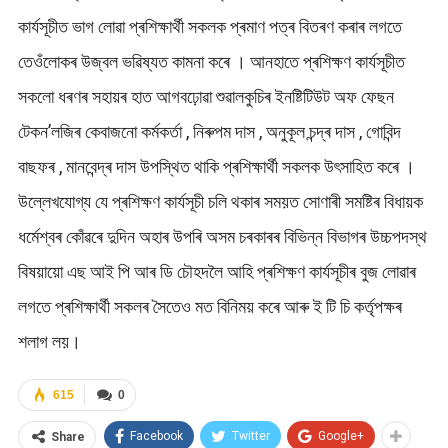
কাৰ্যসূচীত ভাগ লোৱা প্ৰশিক্ষাৰ্থী সকলক প্ৰমাণ পত্ৰ বিতৰণ কৰাৰ লগতে
তেওঁলোকৰ উজ্বল ভৱিষ্যত কামনা কৰে । আনহাতে প্ৰশিক্ষণ কাৰ্যসূচীত
সকলো ধৰণৰ সহায়ৰ হাত আগবঢ়োৱা শুৱালকুচিৰ ইনষ্টিটিউট অফ ফেছন
টেকন’লজিৰ কেবাজনো কৰ্মকর্তা , নিৰুপম দাস , অনুকূল চন্দ্ৰ দাস , গোবিন্দ
বাছফৰ , মানবেন্দ্ৰ দাস উপস্থিত থাকি প্ৰশিক্ষাৰ্থী সকলক উৎসাহিত কৰে ।
উল্লেখযোগ্য যে প্ৰশিক্ষণ কাৰ্যসূচী চলি থকাৰ সময়ত সোণাৰী সমষ্টিৰ বিধায়ক
ধৰ্মেশ্বৰ কোঁৱৰে দুদিন অহাৰ উপৰি অসম চৰকাৰৰ বিভিন্ন বিভাগৰ উচ্চপদস্থ
বিষয়ায়ো এছ আই পি আৰ ডি চৌহদলৈ আহি প্ৰশিক্ষণ কাৰ্যসূচীৰ বুজ লোৱাৰ
লগতে প্ৰশিক্ষাৰ্থী সকলৰ সৈতেও মত বিনিময় কৰে আৰু ই টি চি কৰ্তৃপক্ষৰ
শলাগ লয়।
615
0
Facebook
Twitter
Google+
Share