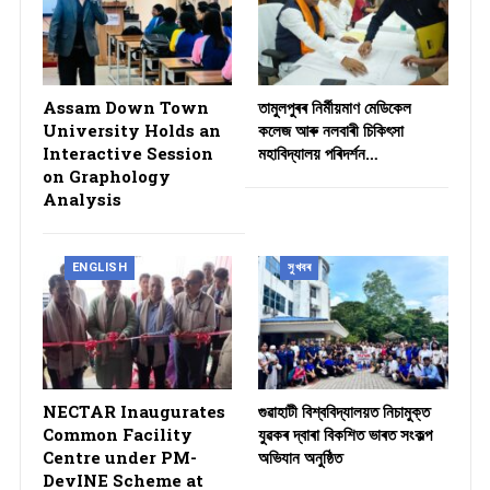
Assam Down Town
তামুলপুৰৰ নিৰ্মীয়মাণ মেডিকেল
University Holds an
কলেজ আৰু নলবাৰী চিকিৎসা
Interactive Session
মহাবিদ্যালয় পৰিদৰ্শন…
on Graphology
Analysis
ENGLISH
সুখবৰ
NECTAR Inaugurates
গুৱাহাটী বিশ্ববিদ্যালয়ত নিচামুক্ত
Common Facility
যুৱকৰ দ্বাৰা বিকশিত ভাৰত সংকল্প
Centre under PM-
অভিযান অনুষ্ঠিত
DevINE Scheme at