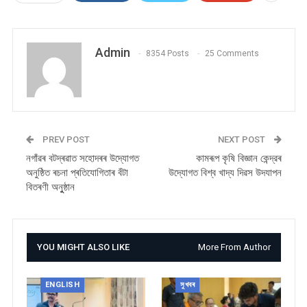
Admin
8354 Posts
25 Comments
PREV POST
NEXT POST
নগাঁৱৰ বটদ্ৰৱাত সহোদৰৰ উদ্যোগত
কামৰূপ কৃষি বিজ্ঞান কেন্দ্রৰ
অনুষ্ঠিত ৰচনা প্ৰতিযোগিতাৰ বঁটা
উদ্যোগত বিশ্ব খাদ্য ‌দিৱস উদযাপন
বিতৰণী অনুুষ্ঠান
YOU MIGHT ALSO LIKE
More From Author
ENGLISH
সুখবৰ