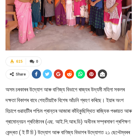
615
0
Share
অসম চৰকাৰৰ উদ্যোগ আৰু বাণিজ্য বিভাগে ৰাজ্যৰ উদ্যমী মহিলা সকলৰ
দক্ষতা বিকাশৰ বাবে শেহতীয়াকৈ বিশেষ আঁচনি গ্ৰহণ কৰিছে। ইয়াৰ অংশ
হিচাপে গুৱাহাটীৰ পশ্চিম প্ৰান্তৰ আজাৰা কাঁহিকুছিস্থিত ৰাজ্যিক পঞ্চায়ত আৰু
গ্ৰামোন্নয়ন প্ৰতিষ্ঠানৰ (এছ. আই.পি.আৰ.ডি) অধীনৰ সম্প্ৰসাৰণ প্ৰশিক্ষণ
কেন্দ্ৰত ( ই টি চি ) উদ্যোগ আৰু বাণিজ্য বিভাগৰ উদ্যোগত ২১ ছেপ্টেম্বৰৰ