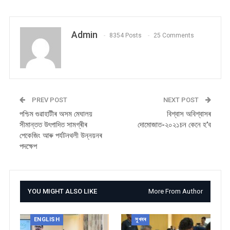
Admin
8354 Posts
25 Comments
PREV POST
NEXT POST
পশ্চিম গুৱাহাটীৰ অসম মেঘালয়
বিশ্বাস অবিশ্বাসৰ
সীমান্তত উৎপাদিত সামগ্ৰীৰ
দোমোজাত-২০২১চন কেনে হ’ব
পেকেজিং আৰু পৰ্যটনথলী উন্নয়নৰ
পদক্ষেপ
YOU MIGHT ALSO LIKE
More From Author
ENGLISH
সুখবৰ