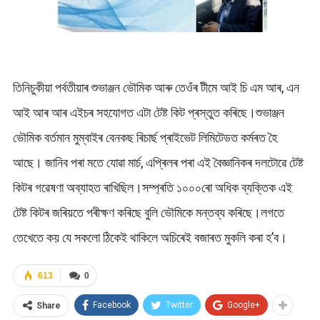
তিনিচুকীয়া পৰ্বতীয়াৰ শুভাঞ্জন ভৌমিক আৰু তেওঁৰ টীমে আই চি এম আৰ, এন
আই আৰ আৰ এইচৰ সহযোগত এটা টেষ্ট কিট প্ৰস্তুত কৰিছে।শুভাঞ্জন
ভৌমিক বৰ্তমান মুম্বাইৰ বেনকছ ৰিচাৰ্ছ প্ৰাইভেট লিমিটেডত কৰ্মৰত হৈ
আছে। জানিব পৰা মতে যোৱা মাৰ্চ, এপ্ৰিলৰ পৰা এই বৈজ্ঞানিকৰ দলটোৱে টেষ্ট
কিটৰ গৱেষণা অব্যাহত ৰাখিছিল।সম্প্ৰতি ১০০০ৰো অধিক ব্যক্তিক এই
টেষ্ট কিটৰ জৰিয়তে পৰীক্ষণ কৰিছে বুলি ভৌমিকে মন্তব্য কৰিছে।লগতে
তেখেতে কয় যে সকলো ঠিকেই থাকিলে অচিৰেই বজাৰত মুকলি কৰা হ’ব।
613
0
Facebook
Twitter
Google+
Share