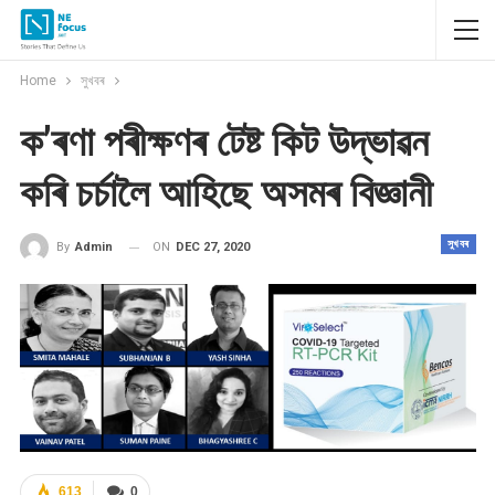
Home
সুখবৰ
ক’ৰণা পৰীক্ষণৰ টেষ্ট কিট উদ্ভাৱন
কৰি চৰ্চালৈ আহিছে অসমৰ বিজ্ঞানী
সুখবৰ
ON
DEC 27, 2020
By
Admin
613
0