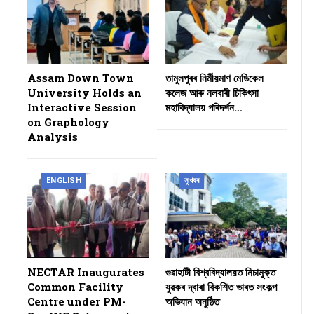
Assam Down Town
তামুলপুৰৰ নিৰ্মীয়মাণ মেডিকেল
University Holds an
কলেজ আৰু নলবাৰী চিকিৎসা
Interactive Session
মহাবিদ্যালয় পৰিদৰ্শন…
on Graphology
Analysis
ENGLISH
সুখবৰ
NECTAR Inaugurates
গুৱাহাটী বিশ্ববিদ্যালয়ত নিচামুক্ত
Common Facility
যুৱকৰ দ্বাৰা বিকশিত ভাৰত সংকল্প
Centre under PM-
অভিযান অনুষ্ঠিত