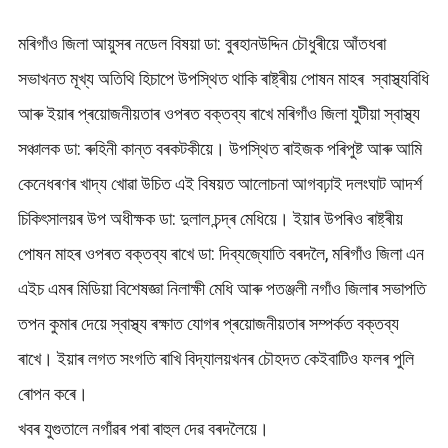
মৰিগাঁও জিলা আয়ুসৰ নডেল বিষয়া ডা: বুৰহানউদ্দিন চৌধুৰীয়ে আঁতধৰা
সভাখনত মূখ্য অতিথি হিচাপে উপস্থিত থাকি ৰাষ্ট্ৰীয় পোষন মাহৰ স্বাস্থ্যবিধি
আৰু ইয়াৰ প্ৰয়োজনীয়তাৰ ওপৰত বক্তব্য ৰাখে মৰিগাঁও জিলা যুটীয়া স্বাস্থ্য
সঞ্চালক ডা: ৰুহিনী কান্ত বৰকটকীয়ে। উপস্থিত ৰাইজক পৰিপুষ্ট আৰু আমি
কেনেধৰণৰ খাদ্য খোৱা উচিত এই বিষয়ত আলোচনা আগবঢ়াই দলংঘাট আদৰ্শ
চিকিৎসালয়ৰ উপ অধীক্ষক ডা: দুলাল চন্দ্ৰ মেধিয়ে। ইয়াৰ উপৰিও ৰাষ্ট্ৰীয়
পোষন মাহৰ ওপৰত বক্তব্য ৰাখে ডা: দিব্যজ্যোতি বৰদলৈ, মৰিগাঁও জিলা এন
এইচ এমৰ মিডিয়া বিশেষজ্ঞা নিলাক্ষী মেধি আৰু পতঞ্জলী নগাঁও জিলাৰ সভাপতি
তপন কুমাৰ দেয়ে স্বাস্থ্য ৰক্ষাত যোগৰ প্ৰয়োজনীয়তাৰ সম্পৰ্কত বক্তব্য
ৰাখে। ইয়াৰ লগত সংগতি ৰাখি বিদ্যালয়খনৰ চৌহদত কেইবাটিও ফলৰ পুলি
ৰোপন কৰে।
খবৰ যুগুতালে নগাঁৱৰ পৰা ৰাহুল দেৱ বৰদলৈয়ে।