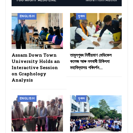
ENGLISH
সুখবৰ
Assam Down Town
তামুলপুৰৰ নিৰ্মীয়মাণ মেডিকেল
University Holds an
কলেজ আৰু নলবাৰী চিকিৎসা
Interactive Session
মহাবিদ্যালয় পৰিদৰ্শন…
on Graphology
Analysis
ENGLISH
সুখবৰ