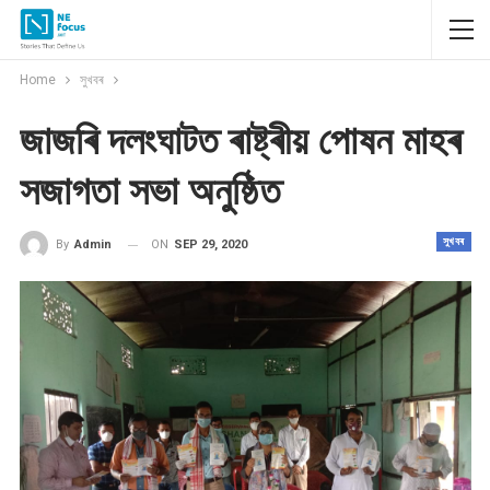
Home
সুখবৰ
জাজৰি দলংঘাটত ৰাষ্ট্ৰীয় পোষন মাহৰ
সজাগতা সভা অনুষ্ঠিত
সুখবৰ
ON
SEP 29, 2020
By
Admin