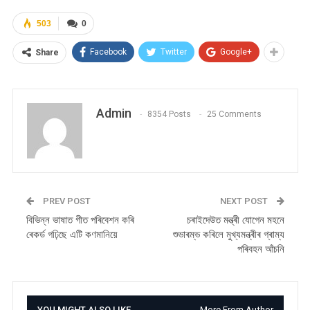
503
0
Facebook
Twitter
Google+
Share
Admin
8354 Posts
25 Comments
PREV POST
NEXT POST
বিভিন্ন ভাষাত গীত পৰিবেশন কৰি
চৰাইদেউত মন্ত্ৰী যোগেন মহনে
ৰেকৰ্ড গঢ়িছে এটি কণমানিয়ে
শুভাৰম্ভ কৰিলে মুখ্যমন্ত্ৰীৰ গ্ৰাম্য
পৰিবহন আঁচনি
YOU MIGHT ALSO LIKE
More From Author