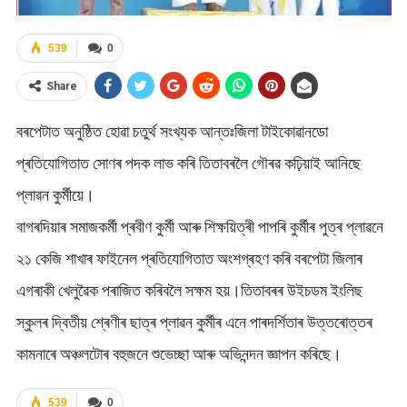
539
0
Share
বৰপেটাত অনুষ্ঠিত হোৱা চতুৰ্থ সংখ্যক আন্তঃজিলা টাইকোৱানডো
প্ৰতিযোগিতাত সোণৰ পদক লাভ কৰি তিতাবৰলৈ গৌৰৱ কঢ়িয়াই আনিছে
প্লাৱন কুৰ্মীয়ে।
বাগৰদিয়াৰ সমাজকৰ্মী প্ৰবীণ কুৰ্মী আৰু শিক্ষয়িত্ৰী পাপৰি কুৰ্মীৰ পুত্ৰ প্লাৱনে
২১ কেজি শাখাৰ ফাইনেল প্ৰতিযোগিতাত অংশগ্ৰহণ কৰি বৰপেটা জিলাৰ
এগৰাকী খেলুৱৈক পৰাজিত কৰিবলৈ সক্ষম হয়।তিতাবৰৰ উইচডম ইংলিছ
স্কুলৰ দ্বিতীয় শ্ৰেণীৰ ছাত্ৰ প্লাৱন কুৰ্মীৰ এনে পাৰদৰ্শিতাৰ উত্তৰোত্তৰ
কামনাৰে অঞ্চলটোৰ বহুজনে শুভেচ্ছা আৰু অভিনন্দন জ্ঞাপন কৰিছে।
539
0