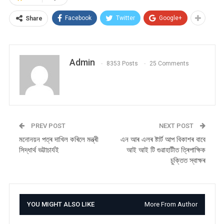
Facebook
Twitter
Google+
Share
Admin
8353 Posts
25 Comments
PREV POST
NEXT POST
মনোনয়ন পত্ৰ দাখিল কৰিলে মন্ত্ৰী
এন আৰ এলৰ ষ্টাৰ্ট আপ বিকাশৰ বাবে
সিদ্ধাৰ্থ ভট্টাচাৰ্যই
আই আই টি গুৱাহাটীত ত্ৰিপাক্ষিক
চুক্তিত স্বাক্ষৰ
YOU MIGHT ALSO LIKE
More From Author