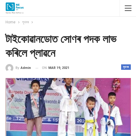
Home
সুখবৰ
টাইকোৱানডোত সোণৰ পদক লাভ
কৰিলে প্লাৱনে
সুখবৰ
ON
MAR 19, 2021
By
Admin