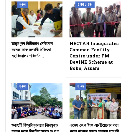
সুখবৰ
ENGLISH
তামুলপুৰৰ নিৰ্মীয়মাণ মেডিকেল
NECTAR Inaugurates
কলেজ আৰু নলবাৰী চিকিৎসা
Common Facility
মহাবিদ্যালয় পৰিদৰ্শন…
Centre under PM-
DevINE Scheme at
Boko, Assam
সুখবৰ
সুখবৰ
গুৱাহাটী বিশ্ববিদ্যালয়ত নিচামুক্ত
​এপেক্স বেংক ষ্টাফ এচ’চিয়েচনৰ বানে
যুৱকৰ দ্বাৰা বিকশিত ভাৰত সংকল্প
গৰকা ৰাইজৰ মাজত সাহায্য সামগ্ৰী