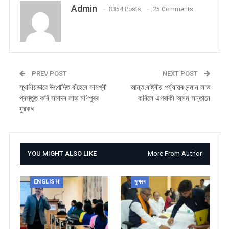
Admin
8354 Posts
25 Comments
PREV POST
NEXT POST
স্থানীয়ভাৱে উৎপাদিত বাঁহেৰে সামগ্ৰী
আন্ত:ৰাষ্ট্ৰীয় পৰ্য্যায়ৰ সন্মান লাভ
প্ৰস্তুত কৰি সমাদৰ লাভ মণিপুৰৰ
কৰিলে এগৰাকী অসম সন্তানে
যুৱকৰ
YOU MIGHT ALSO LIKE
More From Author
ENGLISH
সুখবৰ