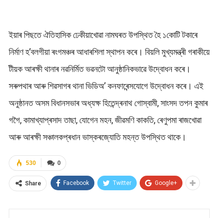
ইয়াৰ পিছতে ঐতিহাসিক ঢেকীয়াখোৱা নামঘৰত উপস্থিত হৈ ১কোটি টকাৰে
নিৰ্মাণ হ’বলগীয়া ৰংগমঞ্চৰ আধাৰশিলা স্থাপন কৰে। বিয়লি মুখ্যমন্ত্ৰী গৰাকীয়ে
টীয়ক আৰক্ষী থানাৰ নৱনিৰ্মিত ভৱনটো আনুষ্ঠানিকভাৱে উদ্বোধন কৰে।
সৰুপথাৰ আৰু শিৱসাগৰ থানা ভিডিঅ’ কনফাৰেন্সযোগে উদ্বোধন কৰে। এই
অনুষ্ঠানত অসম বিধানসভাৰ অধ্যক্ষ হিতেন্দ্ৰনাথ গোস্বামী, সাংসদ তপন কুমাৰ
গগৈ, কামাখ্যাপ্ৰসাদ তাছা, যোগেন মহন, জীৱমণি কাকতি, ৰেণুপমা ৰাজখোৱা
আৰু আৰক্ষী সঞ্চালকপ্ৰধান ভাস্কৰজ্যোতি মহন্ত উপস্থিত থাকে।
530
0
Facebook
Twitter
Google+
Share