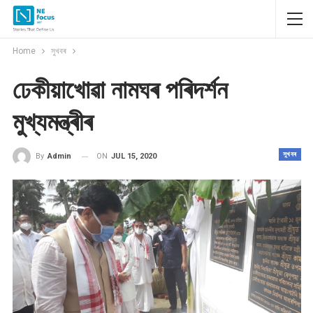
Home
সুখবৰ
ঢেকীয়াখোৱা নামঘৰ পৰিদৰ্শন
মুখ্যমন্ত্ৰীৰ
সুখবৰ
ON
JUL 15, 2020
By
Admin