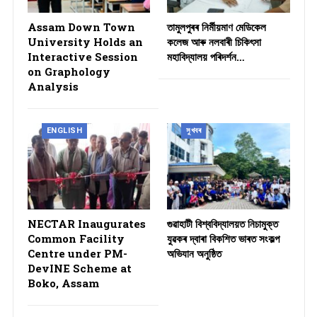
Assam Down Town
তামুলপুৰৰ নিৰ্মীয়মাণ মেডিকেল
University Holds an
কলেজ আৰু নলবাৰী চিকিৎসা
Interactive Session
মহাবিদ্যালয় পৰিদৰ্শন…
on Graphology
Analysis
ENGLISH
সুখবৰ
NECTAR Inaugurates
গুৱাহাটী বিশ্ববিদ্যালয়ত নিচামুক্ত
Common Facility
যুৱকৰ দ্বাৰা বিকশিত ভাৰত সংকল্প
Centre under PM-
অভিযান অনুষ্ঠিত
DevINE Scheme at
Boko, Assam