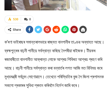
530
0
Share
ক’ৰণা ভাইৰাছৰ সমান্তৰালভাৱে ৰাজ্যত বানপানীৰ তাণ্ডৱ অব্যাহত আছে।
ব্ৰহ্মপুত্ৰৰ বাঢ়নী পানীয়ে সৰ্বস্বান্ত কৰিছে নৈপৰীয়া ৰাইজক। টীয়কৰ
ৰজাবাৰীতো বানপানীত আক্ৰান্ত লোকে আশ্ৰয় শিবিৰত আশ্ৰয় গ্ৰহণ কৰি
আছে। বাঢ়নী পানীয়ে সৰ্বস্বান্ত কৰা বন্যাৰ্তৰ লগত আজি মত বিনিময় কৰে
মুখ্যমন্ত্ৰী সৰ্বানন্দ সোণোৱালে। তেখেতে পৰিস্থিতিৰ বুজ লৈ জিলা প্ৰশাসনক
সকলো প্ৰকাৰৰ সুবিধা প্ৰদান কৰিবলৈ নিৰ্দেশ জাৰি কৰে।