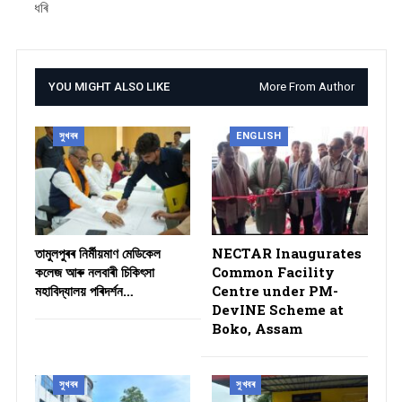
ধৰি
YOU MIGHT ALSO LIKE
More From Author
সুখবৰ
ENGLISH
তামুলপুৰৰ নিৰ্মীয়মাণ মেডিকেল
NECTAR Inaugurates
কলেজ আৰু নলবাৰী চিকিৎসা
Common Facility
মহাবিদ্যালয় পৰিদৰ্শন…
Centre under PM-
DevINE Scheme at
Boko, Assam
সুখবৰ
সুখবৰ