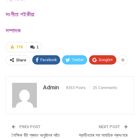
সংগীতা শইকীয়া
সম্পাদক
778
1
Facebook
Twitter
Google+
Share
Admin
8353 Posts
25 Comments
PREV POST
NEXT POST
শৈক্ষিক বঁটা প্ৰদান অনুষ্ঠানৰ আঁত
স্বাধীনতাৰ সম সাময়িক প্ৰসংগৰে