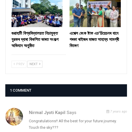
গুৱাহাটী বিশ্ববিদ্যালয়ত নিচামুক্ত
​এপেক্স বেংক ষ্টাফ এচ’চিয়েচনৰ বানে
যুৱকৰ দ্বাৰা বিকশিত ভাৰত সংকল্প
গৰকা ৰাইজৰ মাজত সাহায্য সামগ্ৰী
অভিযান অনুষ্ঠিত
বিতৰণ ​
PREV
NEXT
1 COMMENT
7 years ago
Nirmal Jyoti Kapil
Says
Congratulations!! All the best for your future journey.
Touch the sky???