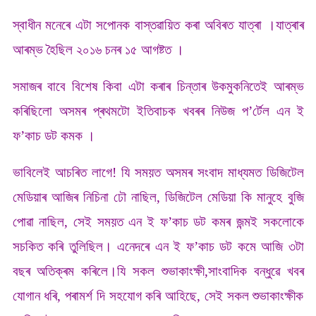
স্বাধীন মনেৰে এটা সপোনক বাস্তৱায়িত কৰা অবিৰত যাত্ৰা ।যাত্ৰাৰ
আৰম্ভ হৈছিল ২০১৬ চনৰ ১৫ আগষ্টত ।
সমাজৰ বাবে বিশেষ কিবা এটা কৰাৰ চিন্তাৰ উকমুকনিতেই আৰম্ভ
কৰিছিলো অসমৰ প্ৰথমটো ইতিবাচক খবৰৰ নিউজ প’ৰ্টেল এন ই
ফ’কাচ ডট কমক ।
ভাবিলেই আচৰিত লাগে! যি সময়ত অসমৰ সংবাদ মাধ্যমত ডিজিটেল
মেডিয়াৰ আজিৰ নিচিনা ঢৌ নাছিল, ডিজিটেল মেডিয়া কি মানুহে বুজি
পোৱা নাছিল, সেই সময়ত এন ই ফ’কাচ ডট কমৰ জন্মই সকলোকে
সচকিত কৰি তুলিছিল। এনেদৰে এন ই ফ’কাচ ডট কমে আজি ৩টা
বছৰ অতিক্ৰম কৰিলে।যি সকল শুভাকাংক্ষী,সাংবাদিক বন্ধুৱে খবৰ
যোগান ধৰি, পৰামৰ্শ দি সহযোগ কৰি আহিছে, সেই সকল শুভাকাংক্ষীক