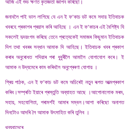
আজি এই শুভ ক্ষণত কৃতজ্ঞতা জ্ঞাপন কৰিছো।
জনাবলৈ পাই ভাল লাগিছে যে এন ই ফ’কাচ ডট কমে সদায় ইতিবাচক
খবৰহে প্ৰকাশৰ প্ৰয়াস কৰি আহিছে । এন ই ফ’কাচৰ এই বৈশিষ্ট্য যি
সকলেই হৃদয়ংগম কৰিছে তেনে প্ৰত্যেকেই সমাজৰ কিছুমান ইতিবাচক
দিশ তথা খবৰৰ সন্ধান আমাক দি আহিছে। ইতিবাচক খবৰ প্ৰকাশ
কৰাৰ অনুৰোধত শদিয়াৰ পৰা ধুবুৰীলৈ আমালৈ যোগাযোগ কৰে। ই
আমাক ন উদ্যমেৰে কাম কৰিবলৈ অনুপ্ৰেৰণা যোগায় ।
প্ৰিয় পাঠক, এন ই ফ’কাচ ডট কমে অচিৰেই নতুন ৰূপত আত্মপ্ৰকাশ
কৰিব।সম্প্ৰতি ইয়াৰে প্ৰস্তুতি অব্যাহত আছে ।আপোনালোক মৰম,
সহায়, সহযোগিতা, পৰামৰ্শই আমাৰ সম্বল।আশা কৰিছো অনাগত
দিনটোও আদৰি লৈ আমাক উৎসাহিত কৰি তুলিব ।
ধন্যবাদেৰে