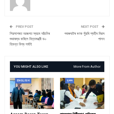
PREV POST
NEXT POST
শিৱসাগৰত নৱৰূপত স্বয়ম আঁচনিৰ
পথৰুঘাটৰ ৰণক সুঁৱৰি শ্বহীদ দিৱস
শুভাৰম্ভ কৰিলে বিত্তমন্ত্ৰী ড০
পালন
হিমন্ত বিশ্ব শৰ্মাই
YOU MIGHT ALSO LIKE
More From Author
ENGLISH
সুখবৰ
Assam Down Town
তামুলপুৰৰ নিৰ্মীয়মাণ মেডিকেল