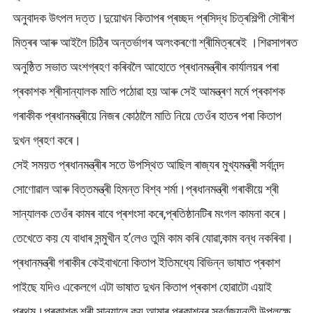
অনুবাদক উৎপল দত্ত।দুয়োখন কিতাপৰ প্ৰচ্ছদ প্ৰসিদ্ধ চিত্ৰশিল্পী সৌৰীশ
মিত্ৰৰ আৰু আইলৈ চিঠিৰ অন্তৰ্ভাগৰ অলংকৰণো শ্ৰীমিত্ৰৰেই ।শিৱসাগৰত
অনুষ্ঠিত সভাত অংশগ্ৰহণ কৰিবলৈ আহোতে প্ৰধানমন্ত্ৰীৰ কাৰ্যালয়ৰ পৰা
প্ৰকাশক শ্ৰীসান্যালক মাতি পঠোৱা হয় আৰু সেই আমন্ত্ৰণ মৰ্মে প্ৰকাশক
গৰাকীক প্ৰধানমন্ত্ৰীয়ে নিজৰ কোঠালৈ মাতি নিয়ে তেওঁৰ হাতৰ পৰা কিতাপ
দুখন গ্ৰহণ কৰে।
সেই সময়ত প্ৰধানমন্ত্ৰীৰ সতে উপস্থিত আছিল ৰাজ্যৰ মুখ্যমন্ত্ৰী সৰ্বানন্দ
সোণোৱাল আৰু বিত্তমন্ত্ৰী হিমন্ত বিশ্ব শৰ্মা।প্ৰধানমন্ত্ৰী গৰাকীয়ে শ্ৰী
সান্যালক তেওঁৰ কামৰ বাবে প্ৰশংসা কৰে,প্ৰতিষ্ঠানটিৰ মংগল কামনা কৰে।
তেখেতে কয় যে বাধাৰ সন্মুখীন হ’লেও তুমি কাম কৰি যোৱা,কাম বন্ধ নকৰিবা।
প্ৰধানমন্ত্ৰী গৰাকীৰ কেইবাখনো কিতাপ ইতিমধ্যে বিভিন্ন ভাষাত প্ৰকাশ
পাইছে যদিও একেলগে এটা ভাষাত দুখন কিতাপ প্ৰকাশ হোৱাটো এয়াই
প্ৰথম।প্ৰকাশক শ্ৰী সান্যালে কয় আমাৰ প্ৰকাশনৰ স্বৰ্ণজয়ন্তী উপলক্ষে