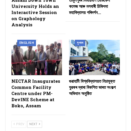
University Holds an
কলেজ আৰু নলবাৰী চিকিৎসা
Interactive Session
মহাবিদ্যালয় পৰিদৰ্শন…
on Graphology
Analysis
ENGLISH
সুখবৰ
NECTAR Inaugurates
গুৱাহাটী বিশ্ববিদ্যালয়ত নিচামুক্ত
Common Facility
যুৱকৰ দ্বাৰা বিকশিত ভাৰত সংকল্প
Centre under PM-
অভিযান অনুষ্ঠিত
DevINE Scheme at
Boko, Assam
PREV
NEXT