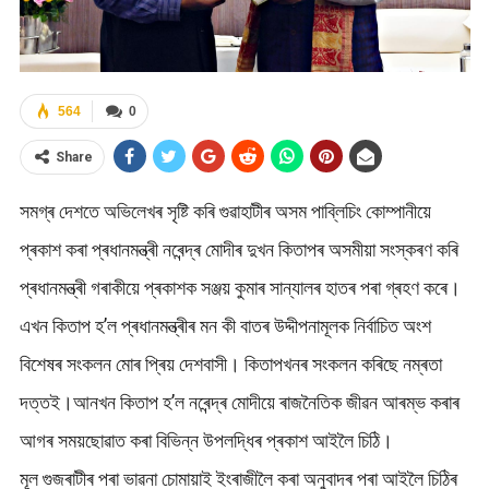
564
0
Share
সমগ্ৰ দেশতে অভিলেখৰ সৃষ্টি কৰি গুৱাহাটীৰ অসম পাব্লিচিং কোম্পানীয়ে
প্ৰকাশ কৰা প্ৰধানমন্ত্ৰী নৰেন্দ্ৰ মোদীৰ দুখন কিতাপৰ অসমীয়া সংস্কৰণ কৰি
প্ৰধানমন্ত্ৰী গৰাকীয়ে প্ৰকাশক সঞ্জয় কুমাৰ সান্যালৰ হাতৰ পৰা গ্ৰহণ কৰে।
এখন কিতাপ হ’ল প্ৰধানমন্ত্ৰীৰ মন কী বাতৰ উদ্দীপনামূলক নিৰ্বাচিত অংশ
বিশেষৰ সংকলন মোৰ প্ৰিয় দেশবাসী। কিতাপখনৰ সংকলন কৰিছে নম্ৰতা
দত্তই।আনখন কিতাপ হ’ল নৰেন্দ্ৰ মোদীয়ে ৰাজনৈতিক জীৱন আৰম্ভ কৰাৰ
আগৰ সময়ছোৱাত কৰা বিভিন্ন উপলদ্ধিৰ প্ৰকাশ আইলৈ চিঠি।
মূল গুজৰাটীৰ পৰা ভাৱনা চোমায়াই ইংৰাজীলৈ কৰা অনুবাদৰ পৰা আইলৈ চিঠিৰ