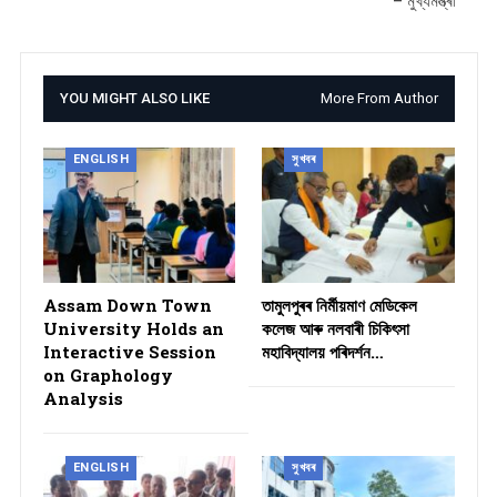
– মুখ্যমন্ত্ৰী
YOU MIGHT ALSO LIKE
More From Author
ENGLISH
সুখবৰ
Assam Down Town
তামুলপুৰৰ নিৰ্মীয়মাণ মেডিকেল
University Holds an
কলেজ আৰু নলবাৰী চিকিৎসা
Interactive Session
মহাবিদ্যালয় পৰিদৰ্শন…
on Graphology
Analysis
ENGLISH
সুখবৰ