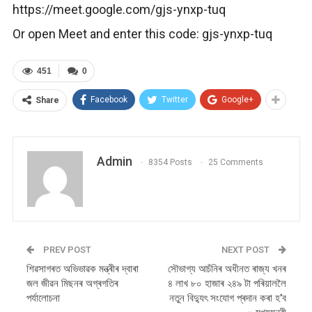
https://meet.google.com/gjs-ynxp-tuq
Or open Meet and enter this code: gjs-ynxp-tuq
451
0
Facebook
Twitter
Google+
Share
Admin
8354 Posts
25 Comments
PREV POST
NEXT POST
শিৱসাগৰত অভিভাৱক মন্ত্ৰীৰ দ্বাৰা
সৌভাগ্য আচঁনিৰ অধীনত ৰাজ্য খনৰ
জল জীৱন মিছনৰ অগ্ৰগতিৰ
৪ লাখ ৮০ হাজাৰ ২৪৯ টা পৰিয়াললৈ
পৰ্যালোচনা
নতুন বিদ্যুৎ সংযোগ প্ৰদান কৰা হ’ব