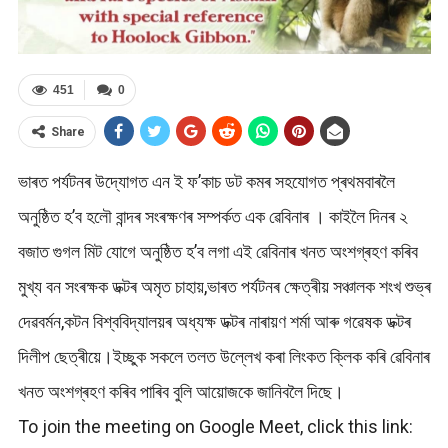
451
0
Share
ভাৰত পৰ্যটনৰ উদ্যোগত এন ই ফ’কাচ ডট কমৰ সহযোগত প্ৰথমবাৰলৈ
অনুষ্ঠিত হ’ব হলৌ বান্দৰ সংৰক্ষণৰ সম্পৰ্কত এক ৱেবিনাৰ । কাইলৈ দিনৰ ২
বজাত গুগল মিট যোগে অনুষ্ঠিত হ’ব লগা এই ৱেবিনাৰ খনত অংশগ্ৰহণ কৰিব
মুখ্য বন সংৰক্ষক ডক্টৰ অমৃত চাহায়,ভাৰত পৰ্যটনৰ ক্ষেত্ৰীয় সঞ্চালক শংখ শুভ্ৰ
দেৱবৰ্মন,কটন বিশ্ববিদ্যালয়ৰ অধ্যক্ষ ডক্টৰ নাৰায়ণ শৰ্মা আৰু গৱেষক ডক্টৰ
দিলীপ ছেত্ৰীয়ে।ইচ্ছুক সকলে তলত উল্লেখ কৰা লিংকত ক্লিক কৰি ৱেবিনাৰ
খনত অংশগ্ৰহণ কৰিব পাৰিব বুলি আয়োজকে জানিবলৈ দিছে।
To join the meeting on Google Meet, click this link: