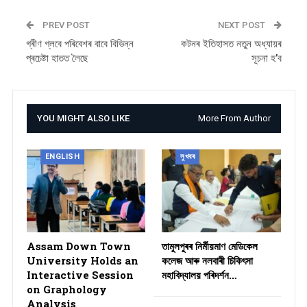
PREV POST
NEXT POST
গ্ৰীণ গ্লবে পৰিবেশৰ বাবে বিভিন্ন
কটনৰ ইতিহাসত নতুন অধ্যায়ৰ
প্ৰচেষ্টা হাতত লৈছে
সূচনা হ’ব
YOU MIGHT ALSO LIKE
More From Author
ENGLISH
সুখবৰ
Assam Down Town
তামুলপুৰৰ নিৰ্মীয়মাণ মেডিকেল
University Holds an
কলেজ আৰু নলবাৰী চিকিৎসা
Interactive Session
মহাবিদ্যালয় পৰিদৰ্শন…
on Graphology
Analysis