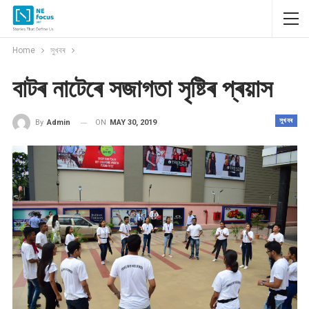
Home
সুখবৰ
বাটৰ নাটেৰে সজাগতা সৃষ্টিৰ প্ৰয়াস
সুখবৰ
ON
MAY 30, 2019
By
Admin