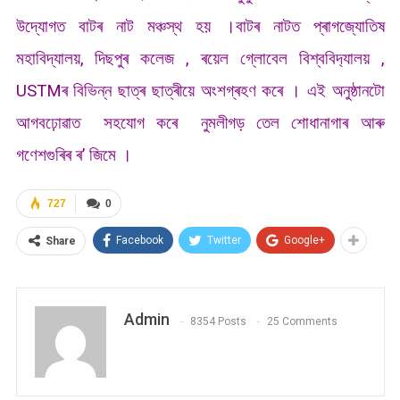
উদ্যোগত বাটৰ নাট মঞ্চস্থ হয় ।বাটৰ নাটত প্ৰাগজ্যোতিষ
মহাবিদ্যালয়, দিছপুৰ কলেজ , ৰয়েল গ্লোবেল বিশ্ববিদ‍্যালয় ,
USTMৰ বিভিন্ন ছাত্ৰ ছাত্ৰীয়ে অংশগ্ৰহণ কৰে । এই অনুষ্ঠানটো
আগবঢ়োৱাত সহযোগ কৰে নুমলীগড় তেল শোধানাগাৰ আৰু
গণেশগুৰিৰ ৰ’ জিমে ।
727
0
Facebook
Twitter
Google+
Share
Admin
8354 Posts
25 Comments