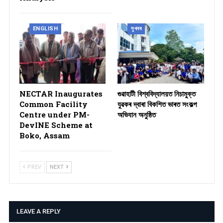
ENGLISH
সুখবৰ
NECTAR Inaugurates
গুৱাহাটী বিশ্ববিদ্যালয়ত নিচামুক্ত
Common Facility
যুৱকৰ দ্বাৰা বিকশিত ভাৰত সংকল্প
Centre under PM-
অভিযান অনুষ্ঠিত
DevINE Scheme at
Boko, Assam
PREV
NEXT
LEAVE A REPLY