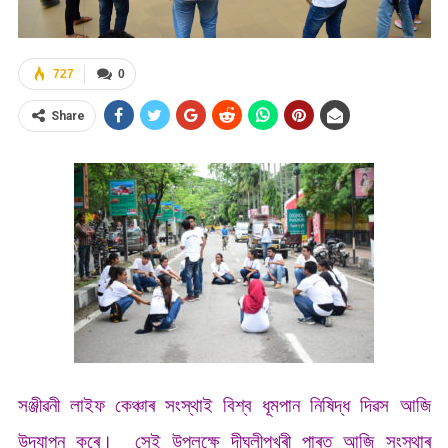
727
0
Share
সঞ্জীৱনী লাইফ কেঞ্চাৰ সংস্থাই বিশ্ব ধূমপান নিষিদ্ধ দিৱস আজি
উদযাপন কৰে। সেই উপলক্ষে দীঘলীপুখুৰী পাৰত আজি সংস্থাৰ