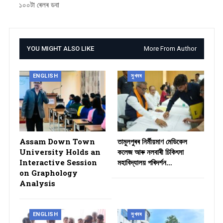
১০০টা ৰেলৰ ডবা
YOU MIGHT ALSO LIKE
More From Author
ENGLISH
সুখবৰ
Assam Down Town
তামুলপুৰৰ নিৰ্মীয়মাণ মেডিকেল
University Holds an
কলেজ আৰু নলবাৰী চিকিৎসা
Interactive Session
মহাবিদ্যালয় পৰিদৰ্শন…
on Graphology
Analysis
ENGLISH
সুখবৰ