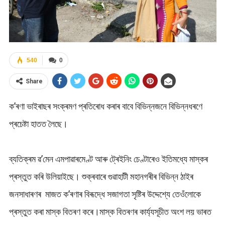
540
0
Share
ক’ৰণা ভাইৰাছৰ সংক্ৰমণ প্ৰতিৰোধ কৰাৰ বাবে বিভিন্নজনে বিভিন্নধৰণে
প্ৰচেষ্টা হাতত লৈছে।
ব্যতিক্ৰম ৱ’মেন এমপাৱাৰমেণ্ট আৰু ট্ৰেইনিং চেণ্টাৰেও ইতিমধ্যে মাস্কৰ
প্ৰস্তুত কৰি উলিয়াইছে। শুক্ৰবাৰে গুৱাহাটী মহানগৰীৰ বিভিন্ন ঠাইৰ
জনসাধাৰণৰ মাজত ক’ৰণাৰ বিৰূদ্ধে সজাগতা সৃষ্টিৰ উদ্দেশ্যে তেওঁলোকে
প্ৰস্তুত কৰা মাস্ক বিতৰণ কৰে।মাস্ক বিতৰণৰ কাৰ্য্যসূচীত অংশ লয় ভাৰত