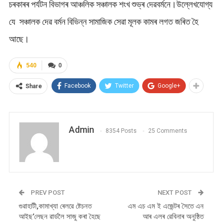
চৰকাৰৰ পৰ্যটন বিভাগৰ আঞ্চলিক সঞ্চালক শংখ শুভ্ৰ দেৱবৰ্মনে।উল্লেখযোগ্য
যে সঞ্চালক দেৱ বৰ্মন বিভিন্ন সামাজিক সেৱা মূলক কামৰ লগত জৰিত হৈ
আছে।
540
0
Facebook
Twitter
Google+
Share
Admin
8354 Posts
25 Comments
PREV POST
NEXT POST
গুৱাহাটী,কামাখ্যা ৰেলৱে ষ্টেচনত
এম এচ এম ই এজেন্টৰ সৈতে এন
আইছ’লেছন ৱাৰ্ডলৈ সাজু কৰা হৈছে
আৰ এলৰ ৱেবিনাৰ অনুষ্ঠিত