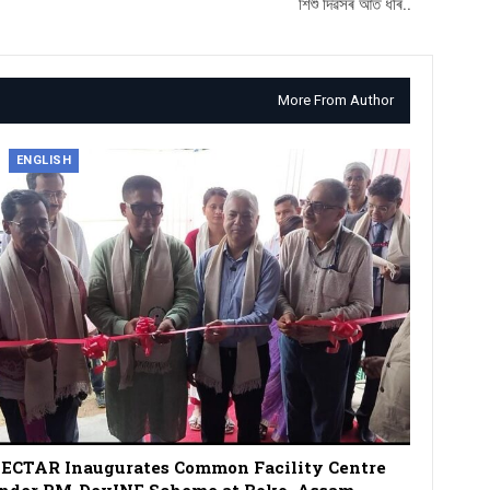
শিশু দিৱসৰ আঁত ধৰি..
More From Author
ENGLISH
ECTAR Inaugurates Common Facility Centre
nder PM-DevINE Scheme at Boko, Assam