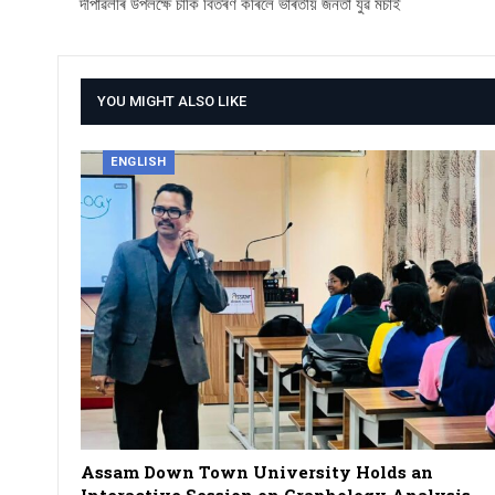
দীপাৱলীৰ উপলক্ষে চাকি বিতৰণ কৰিলে ভাৰতীয় জনতা যুৱ মৰ্চাই
YOU MIGHT ALSO LIKE
ENGLISH
Assam Down Town University Holds an
Interactive Session on Graphology Analysis