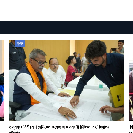
সুখবৰ
তামুলপুৰৰ নিৰ্মীয়মাণ মেডিকেল কলেজ আৰু নলবাৰী চিকিৎসা মহাবিদ্যালয়
N
পৰিদৰ্শন…
u