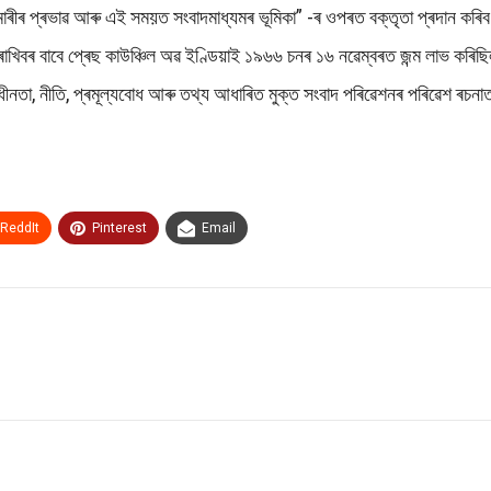
ৰীৰ প্ৰভাৱ আৰু এই সময়ত সংবাদমাধ্যমৰ ভূমিকা” -ৰ ওপৰত বক্তৃতা প্ৰদান কৰি
 ৰাখিবৰ বাবে প্ৰেছ কাউঞ্চিল অৱ ইণ্ডিয়াই ১৯৬৬ চনৰ ১৬ নৱেম্বৰত জন্ম লাভ কৰি
বাধীনতা, নীতি, প্ৰমূল্যবোধ আৰু তথ্য আধাৰিত মুক্ত সংবাদ পৰিৱেশনৰ পৰিৱেশ ৰচ
ReddIt
Pinterest
Email