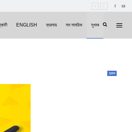
্ৰাফী
ENGLISH
ব্যৱসায়
সম সাময়িক
সুখবৰ
সুখবৰ