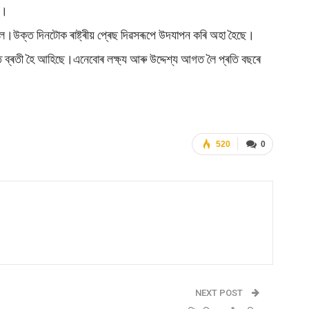
ব।
ছিল।উক্ত দিনটোক ৰাষ্ট্ৰীয় প্ৰেছ দিৱসৰূপে উদযাপন কৰি অহা হৈছে।
নাত ব্ৰতী হৈ আহিছে।এনেবোৰ লক্ষ্য আৰু উদ্দেশ্য আগত লৈ প্ৰতি বছৰে
520
0
NEXT POST