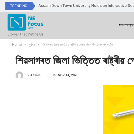
Assam Down Town University Holds an Interactive Ses
TRENDING
সম্পাদনাৰ
Home
সুখবৰ
শিৱসাগৰত জিলা ভিত্তিত ৰাষ্ট্ৰীয় প্ৰেছ দিৱস উদযাপনৰ প্ৰস্তুতি
শিৱসাগৰত জিলা ভিত্তিত ৰাষ্ট্ৰীয় প
ON
NOV 14, 2020
By
Admin