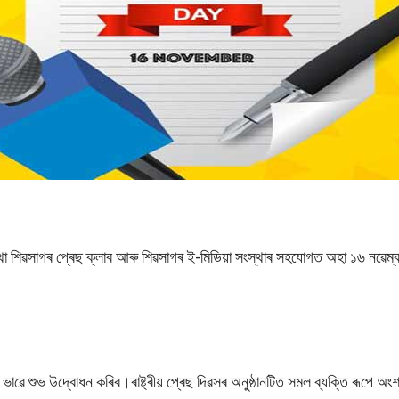
শিৱসাগৰ প্ৰেছ ক্লাব আৰু শিৱসাগৰ ই-মিডিয়া সংস্থাৰ সহযোগত অহা ১৬ নৱেম্বৰ
ানিক ভাৱে শুভ উদ্বোধন কৰিব।ৰাষ্ট্ৰীয় প্ৰেছ দিৱসৰ অনুষ্ঠানটিত সমল ব্যক্তি ৰূপে অ