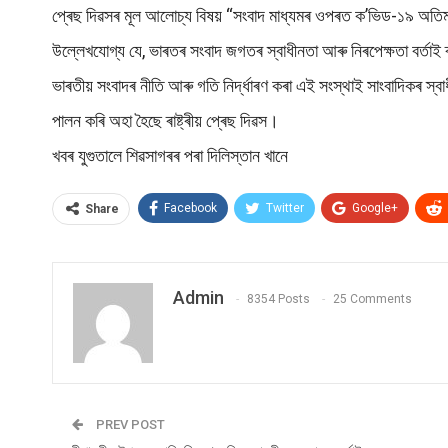
প্ৰেছ দিৱসৰ মূল আলোচ্য বিষয় “সংবাদ মাধ্যমৰ ওপৰত ক’ভিড-১৯ অতিমা
উল্লেখযোগ্য যে, ভাৰতৰ সংবাদ জগতৰ স্বাধীনতা আৰু নিৰপেক্ষতা বৰ্তাই
ভাৰতীয় সংবাদৰ নীতি আৰু গতি নিৰ্দ্ধাৰণ কৰা এই সংস্থাই সাংবাদিকৰ স্
পালন কৰি অহা হৈছে ৰাষ্ট্ৰীয় প্ৰেছ দিৱস।
খবৰ যুগুতালে শিৱসাগৰৰ পৰা দিলিস্তান খানে
Facebook
Twitter
Google+
Share
Admin
8354 Posts
25 Comments
PREV POST