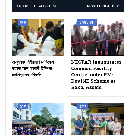
YOU MIGHT ALSO LIKE
More From Author
সুখবৰ
ENGLISH
তামুলপুৰৰ নিৰ্মীয়মাণ মেডিকেল
NECTAR Inaugurates
কলেজ আৰু নলবাৰী চিকিৎসা
Common Facility
মহাবিদ্যালয় পৰিদৰ্শন…
Centre under PM-
DevINE Scheme at
Boko, Assam
সুখবৰ
সুখবৰ