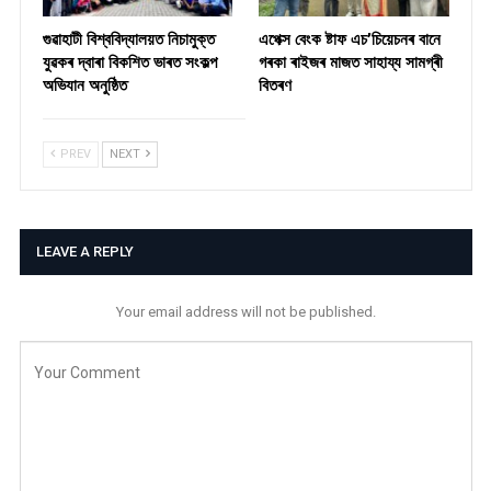
গুৱাহাটী বিশ্ববিদ্যালয়ত নিচামুক্ত
​এপেক্স বেংক ষ্টাফ এচ’চিয়েচনৰ বানে
যুৱকৰ দ্বাৰা বিকশিত ভাৰত সংকল্প
গৰকা ৰাইজৰ মাজত সাহায্য সামগ্ৰী
অভিযান অনুষ্ঠিত
বিতৰণ ​
PREV
NEXT
LEAVE A REPLY
Your email address will not be published.