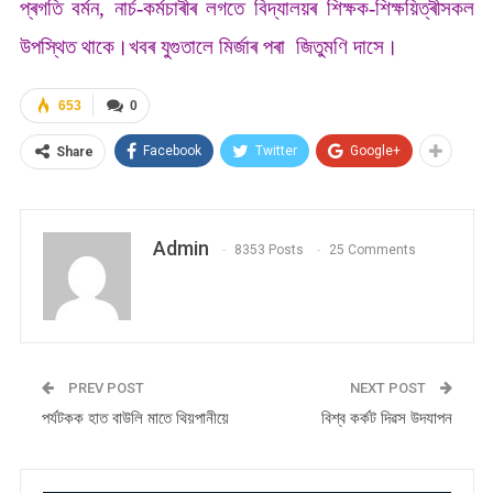
প্ৰগতি বৰ্মন, নাৰ্চ-কৰ্মচাৰীৰ লগতে বিদ্যালয়ৰ শিক্ষক-শিক্ষয়িত্ৰীসকল
উপস্থিত থাকে।খবৰ যুগুতালে মিৰ্জাৰ পৰা জিতুমণি দাসে।
653
0
Facebook
Twitter
Google+
Share
Admin
8353 Posts
25 Comments
PREV POST
NEXT POST
পৰ্যটকক হাত বাউলি মাতে থিয়পানীয়ে
বিশ্ব কৰ্কট দিৱস উদযাপন