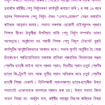
নিৰ্মূল কৰাটো অত্যন্ত জৰুৰী। সেয়েহে স্বাস্ব্য বিভাগৰ দ্বাৰা অসমত
দুবাৰকৈ ৰাষ্ট্ৰীয় পেলু নিৰ্মূলকৰণ কাৰ্যসূচী ৰূপায়ণ কৰি ১ ৰ পৰা ১৯ বছৰ
বয়সৰ শিশুসকলক পেলু নিৰ্মূল ঔষধ “এলবেণ্ডাজল” সেৱন কৰাবলৈ
ৰাইজক আহ্বান জনায়। সভাত সৰপাৰা ছোৱালী হাইস্কুলৰ প্ৰধান
শিক্ষক ধীৰেণ ঠাকুৰীয়া উপস্থিত থাকি পেলু নিৰ্মূল সম্পৰ্কত ভাষণ
আগবঢ়ায়। অনুষ্ঠানত দহ গৰাকী শিশুক পেলু নিমূল টেবলেট খুৱাই
কাৰ্যসূচীৰ আনুষ্ঠানিকভাৱে আৰম্ভ কৰে। সভাৰ পূৰ্বেই অনুষ্ঠিত হৈ যোৱা
চিত্ৰাংকণ প্ৰতিযোগিতাত সৰপাৰা বালিকা প্ৰাথমিক বিদ্যালয়ৰ পঞ্চম
শ্ৰেণীৰ ছাত্ৰী মাইনা দাসে প্ৰথম স্থান, দ্বিতীয় স্থান চতুৰ্থ শ্ৰেণীৰ
ছাত্ৰ জিণ্টুমণী দাস আৰু তৃতীয় স্থান অধিকাৰ কৰে চতুৰ্থ শ্ৰেণীৰ
ছাত্ৰী প্ৰিয়া ডেকাই। তিনিগৰাকী স্থানপ্ৰাপ্ত ছাত্ৰ-ছাত্ৰীক উক্ত
সভাতেই একোখনকে মানপত্ৰ প্ৰদান কৰা হয়। উক্ত সভাত জিলা
নডেল বিষয়া ডা: অৰবিন্দ দাস, ৰাষ্ট্ৰীয় স্বাস্থ্য মিছনৰ ৰাজ্যিক বিষয়া