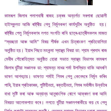
কামৰূপ জিলাৰ পলাশবাৰী ৰাজহ চক্ৰৰ অন্তৰ্গত সৰপাৰা ছোৱালী
হাইস্কুলত আজি ৰাষ্ট্ৰীয় পেলু নিৰ্মূলকৰণ কাৰ্যসূচীৰ অনুষ্ঠিত হয়।
ৰাষ্ট্ৰীয় পেলু নিৰ্মূলকৰণৰ লগত সংগতি ৰাখি ছাত্ৰ-ছাত্ৰীসকলৰ মাজত
“স্বচ্ছতা আৰু আমি” বিষয় শীৰ্ষক এখন চিত্ৰাংকণ প্ৰতিযোগিতা
অনুষ্ঠিত হয়। ইয়াৰ পিছত মহকুমা স্বাস্থ্য বিষয়া ডা: শ্যাম প্ৰসাদ ৰাজ
মেধীৰ পৌৰোহিত্যত অনুষ্ঠিত হোৱা সভাত স্বাস্থ্য বিভাগৰ কামৰূপ
জিলাৰ যুটীয়া সঞ্চালক ডা: শ্যামন্ত মাধৱ শৰ্মা উপস্থিত থাকি আদৰণি
ভাষণ আগবঢ়ায়। ভাষণত শৰ্মাই শিশুৰ পেলু কেনেদৰে নিৰ্মূল কৰিব
পাৰি, ইয়াৰ প্ৰতিকাৰক, পুষ্টিহীনতা, ৰক্তহীনতা, শিশুৰ সৰ্বাঙ্গীন উন্নতিৰ
বাধা সৃষ্টি কৰা আৰু অন্যান্য আনুষাংগিক ৰোগে আক্ৰমণ কৰা আদি
বিষয়ত আলোকপাত কৰে। লগতে যুটীয়া সঞ্চালগৰাকীয়ে কয় যে পেলু