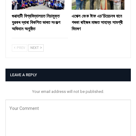
গুৱাহাটী বিশ্ববিদ্যালয়ত নিচামুক্ত
​এপেক্স বেংক ষ্টাফ এচ’চিয়েচনৰ বানে
যুৱকৰ দ্বাৰা বিকশিত ভাৰত সংকল্প
গৰকা ৰাইজৰ মাজত সাহায্য সামগ্ৰী
অভিযান অনুষ্ঠিত
বিতৰণ ​
PREV
NEXT
LEAVE A REPLY
Your email address will not be published.