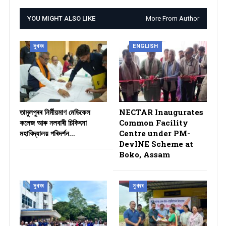
YOU MIGHT ALSO LIKE
More From Author
সুখবৰ
ENGLISH
তামুলপুৰৰ নিৰ্মীয়মাণ মেডিকেল
NECTAR Inaugurates
কলেজ আৰু নলবাৰী চিকিৎসা
Common Facility
মহাবিদ্যালয় পৰিদৰ্শন…
Centre under PM-
DevINE Scheme at
Boko, Assam
সুখবৰ
সুখবৰ