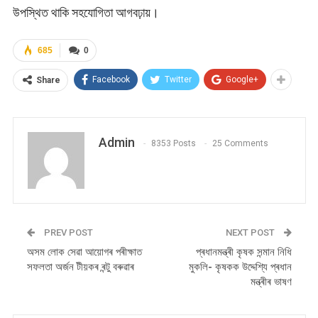
উপস্থিত থাকি সহযোগিতা আগবঢ়ায়।
685
0
Facebook
Twitter
Google+
Share
Admin
8353 Posts
25 Comments
PREV POST
NEXT POST
অসম লোক সেৱা আয়োগৰ পৰীক্ষাত
প্ৰধানমন্ত্ৰী কৃষক সন্মান নিধি
সফলতা অৰ্জন টীয়কৰ ৰন্টু বৰুৱাৰ
মুকলি- কৃষকক উদ্দেশ্যি প্ৰধান
মন্ত্ৰীৰ ভাষণ