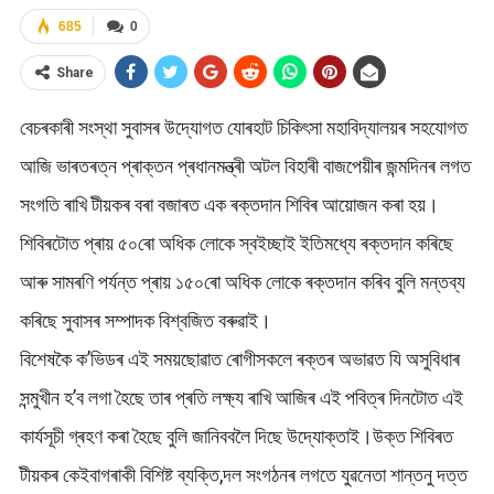
685
0
Share
বেচৰকাৰী সংস্থা সুবাসৰ উদ্যোগত যোৰহাট চিকিৎসা মহাবিদ্যালয়ৰ সহযোগত
আজি ভাৰতৰত্ন প্ৰাক্তন প্ৰধানমন্ত্ৰী অটল বিহাৰী বাজপেয়ীৰ জন্মদিনৰ লগত
সংগতি ৰাখি টীয়কৰ বৰা বজাৰত এক ৰক্তদান শিবিৰ আয়োজন কৰা হয়।
শিবিৰটোত প্ৰায় ৫০ৰো অধিক লোকে স্বইচ্ছাই ইতিমধ্যে ৰক্তদান কৰিছে
আৰু সামৰণি পৰ্যন্ত প্ৰায় ১৫০ৰো অধিক লোকে ৰক্তদান কৰিব বুলি মন্তব্য
কৰিছে সুবাসৰ সম্পাদক বিশ্বজিত বৰুৱাই।
বিশেষকৈ ক’ভিডৰ এই সময়ছোৱাত ৰোগীসকলে ৰক্তৰ অভাৱত যি অসুবিধাৰ
সন্মুখীন হ’ব লগা হৈছে তাৰ প্ৰতি লক্ষ্য ৰাখি আজিৰ এই পবিত্ৰ দিনটোত এই
কাৰ্যসূচী গ্ৰহণ কৰা হৈছে বুলি জানিববলৈ দিছে উদ্যোক্তাই।উক্ত শিবিৰত
টীয়কৰ কেইবাগৰাকী বিশিষ্ট ব্যক্তি,দল সংগঠনৰ লগতে যুৱনেতা শান্তনু দত্ত