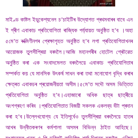
মাইণ্ড কাষ্টল ইডুকেশ্যনেল চ’চাইটিৰ উদ্যোগত প্ৰথমবাৰৰ বাবে এন
ই গ্ৰীণ এবাকাচ প্ৰতিযোগিতা ৰাজ্যিক পৰ্য্যায়ত অনুষ্ঠিত হ’ব ।অহা
৫মে’ত ৰুক্মিণীনগৰ প্ৰেক্ষাগৃহত অনুষ্ঠিত হ’ব লগা প্ৰতিযোগিতাখনৰ
আয়োজক তুলসীপ্ৰিয়া বৰদলৈ।আজি মহানগৰীৰ হোটেল গ্ৰেটৱেত
অনুষ্ঠিত কৰা এক সংবাদমেলত বৰদলৈয়ে এবাকাচ প্ৰতিযোগিতাৰ
সম্পৰ্কত কয় যে মানসিক উৎকৰ্ষ সাধন কৰা তথা মনোযোগ বৃদ্ধি কৰাৰ
ক্ষেত্ৰত এবাকচৰ প্ৰয়োজনীয়তা অসীম।৫মে’ত সদৌ অসম ভিত্তিত
প্ৰতিযোগিতা অনুষ্ঠিত হ’ব।এহাজাৰো অধিক ছাত্ৰ ছাত্ৰীয়ে
অংশগ্ৰহণ কৰিব ।প্ৰতিযোগিতাত বিজয়ী সকলক একলব্য বঁটা প্ৰদান
কৰা হ’ব।উল্লেখযোগ্য যে ইতিপূৰ্বেও তুলসীপ্ৰিয়া বৰদলৈয়ে হাতৰ
আখৰ উন্নীতকৰণৰ কৰ্মশালা অসমৰ বিভিন্ন ঠাইত আহিছে।