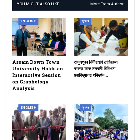
YOU MIGHT ALSO LIKE
More From Author
ENGLISH
সুখবৰ
Assam Down Town
তামুলপুৰৰ নিৰ্মীয়মাণ মেডিকেল
University Holds an
কলেজ আৰু নলবাৰী চিকিৎসা
Interactive Session
মহাবিদ্যালয় পৰিদৰ্শন…
on Graphology
Analysis
ENGLISH
সুখবৰ