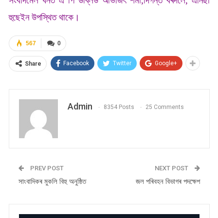
সংবাদমেল খনত এ পি ডব্লিউ অভিজিৎ শৰ্মা,দিগন্ত বৰদলৈ, এনিছা
হুছেইন উপস্থিত থাকে।
567
0
Facebook
Twitter
Google+
Share
Admin
8354 Posts
25 Comments
PREV POST
NEXT POST
সাংবাদিকৰ মুকলি বিহু অনুষ্ঠিত
জল পৰিবহন বিভাগৰ পদক্ষেপ