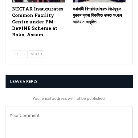
NECTAR Inaugurates
গুৱাহাটী বিশ্ববিদ্যালয়ত নিচামুক্ত
Common Facility
যুৱকৰ দ্বাৰা বিকশিত ভাৰত সংকল্প
Centre under PM-
অভিযান অনুষ্ঠিত
DevINE Scheme at
Boko, Assam
PREV
NEXT
LEAVE A REPLY
Your email address will not be published.