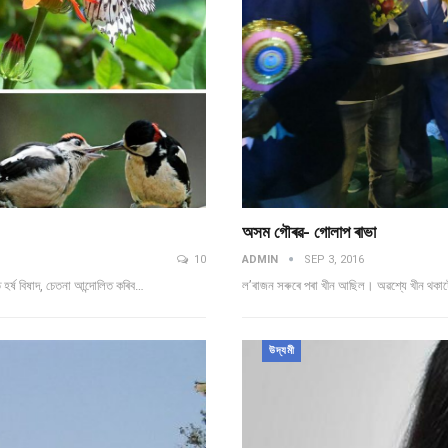
অসম গৌৰৱ- গোলাপ ৰাভা
10
ADMIN
SEP 3, 2016
ৰ্ষ বিষাদ, চেতনা আন্দোলিত কৰিব…
ল’ৰাজন সৰুৰে পৰা খীন আছিল। অৱশ্যে খীন থকাট
উদ্যমী