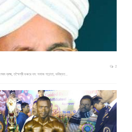
2
ক্ষাৎপৰম ব্ৰক্ষ্ম, তস্মৈশ্ৰী গুৰুৱে নম: সমাজ গঢ়োতা, ভবিষ্যত…