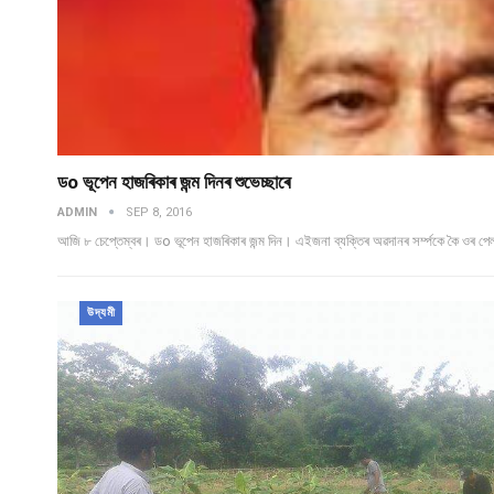
ডo ভূপেন হাজৰিকাৰ জন্ম দিনৰ শুভেচ্ছাৰে
ADMIN
SEP 8, 2016
আজি ৮ চেপ্তেম্বৰ। ডo ভূপেন হাজৰিকাৰ জন্ম দিন। এইজনা ব্যক্তিৰ অৱদানৰ সৰ্ম্পকে কৈ ওৰ 
উদ্যমী