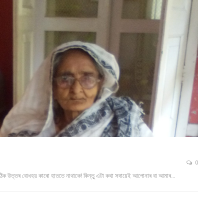
0
িক উত্তৰ বোধহয় কাৰো হাততে নাথাকে! কিন্তু এটা কথা সদায়েই আপোনাৰ বা আমাৰ…