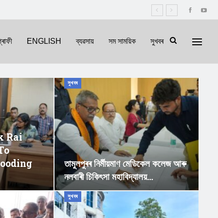
্ৰাফী
ENGLISH
ব্যৱসায়
সম সাময়িক
সুখবৰ
সুখবৰ
k Rai
To
looding
তামুলপুৰৰ নিৰ্মীয়মাণ মেডিকেল কলেজ আৰু
নলবাৰী চিকিৎসা মহাবিদ্যালয়…
সুখবৰ