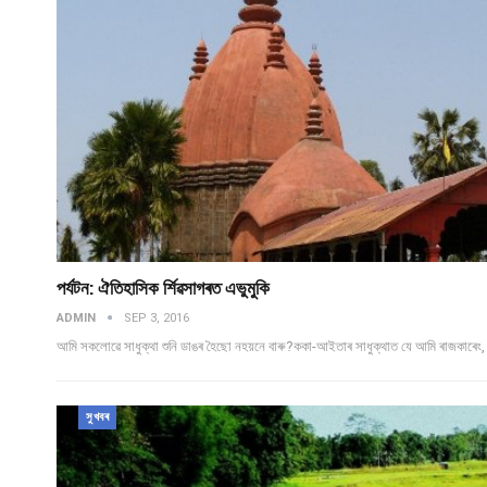
পৰ্যটন: ঐতিহাসিক ৰ্শিৱসাগৰত এভুমুকি
ADMIN
SEP 3, 2016
আমি সকলোৱে সাধুক্থা শুনি ডাঙৰ হৈছো নহয়নে বাৰু?ককা-আইতাৰ সাধুক্থাত যে আমি ৰাজকাৰেং, ৰজ
সুখবৰ