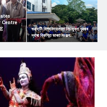
ates
 Centre
NE
গুৱাহাটী বিশ্ববিদ্যালয়ত নিচামুক্ত যুৱকৰ
দ্বাৰা বিকশিত ভাৰত সংকল্প…