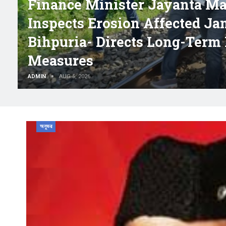
Finance Minister Jayanta Ma
Inspects Erosion Affected Ja
Bihpuria- Directs Long-Term 
Measures
ADMIN
AUG 5, 2026
অনুভৱ