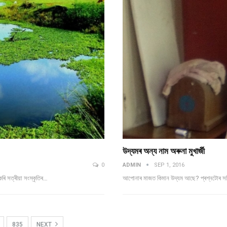
উদ্যমৰ অন্য নাম অৰুনা মুখাৰ্জী
0
ADMIN
SEP 1, 2016
ৰি সত্ৰীয়া সংস্কৃতিৰ…
আপোনাৰ মাজত কিমান উদ্যম আছে? প্ৰশ্নটোৰ সঠ
835
NEXT