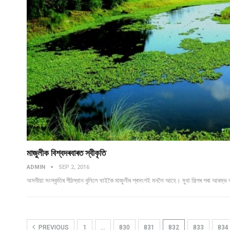
মাজুলীক বিশ্বদৰবাৰত স্বীকৃতি
ADMIN
SEP 2, 2016
অসমীয়া সংস্কৃতিৰ পীঠস্থান বুলিলে ঘাইকৈ মাজুলীৰ প্ৰসংগই মনলৈ আহে। মুখা শিল্পৰ পৰা আৰম্ভ ক
PREVIOUS
1
…
830
831
832
833
834