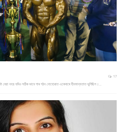
17
ো বেয়া নহয় যদিও সঠিক ভাবে গাৰ গঠন নোহোৱাত একেবাৰে হীনমান্যতাত ভুগিছিল।…