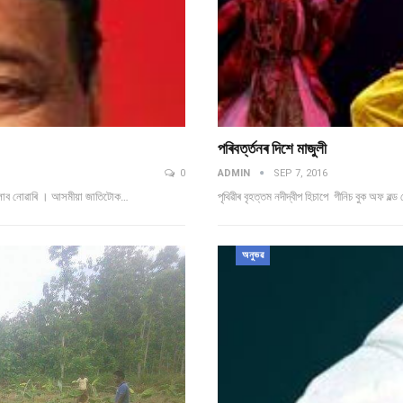
পৰিবৰ্ত্তনৰ দিশে মাজুলী
0
ADMIN
SEP 7, 2016
পেলাব নোৱাৰি । আসমীয়া জাতিটোক…
পৃথিৱীৰ বৃহত্তম নদীদ্বীপ হিচাপে গীনিচ বুক অফ ৱল
অনুভৱ