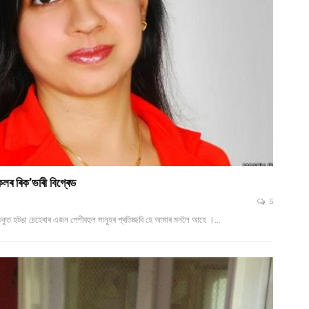
সকলৰ ৰিক’ভাৰী বিগ্ৰেড
5
 চকুত হটঙা চেহেৰাৰ এজন পেশীবহুল মানুহৰ প্ৰতিচ্ছবি হে আমাৰ মনলৈ আহে ।…