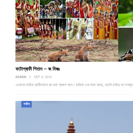
ফটোগ্ৰাফী শিতান – ৰং বিৰঙ
ADMIN
SEP 4, 2016
একোখন ছবিয়ে শব্দহীনভাবে বহু কথা প্ৰকাশ কৰে। ছবিৰো এক ভাষা আছে, হয়টো ছবিয়ে মন মগজুত হ
পৰ্যটন