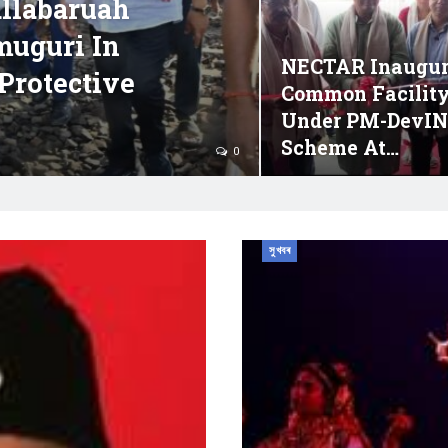
llabaruah
muguri In
NECTAR Inaugur
Protective
Common Facility
Under PM-DevI
Scheme At…
0
সুখবৰ