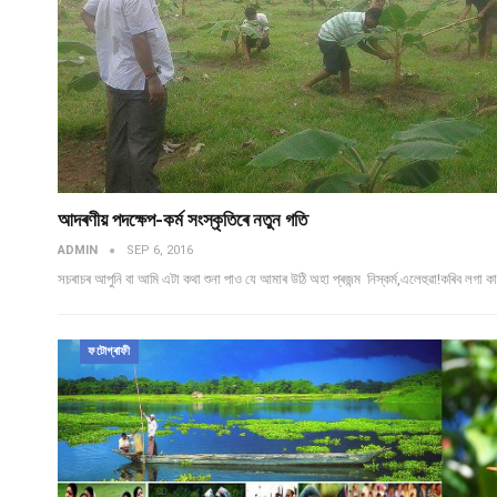
আদৰণীয় পদক্ষেপ-কৰ্ম সংস্কৃতিৰে নতুন গতি
ADMIN
SEP 6, 2016
সচৰাচৰ আপুনি বা আমি এটা কথা শুনা পাও যে আমাৰ উঠি অহা প্ৰজন্ম নিস্কৰ্ম,এলেহুৱা!কৰিব লগা 
ফটোগ্ৰাফী