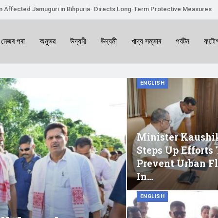
on Affected Jamuguri in Bihpuria- Directs Long-Term Protective Measures
 মেজৰ পৰা
অনুভৱ
উদ্যমী
উদ্যমী
খাদ্য সম্ভাৰ
পৰ্যটন
ফটোগ
ENGLISH
Minister Kaushi
Steps Up Efforts 
Prevent Urban F
In…
ENGLISH