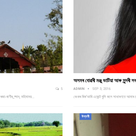
অসমৰ বোৱাৰী মঞ্জু ভাটিয়া আৰু সুন্দৰী 
5
ADMIN
SEP 3, 2016
া-ৰাণীৰ প্ৰ্সাদ, মহিমাময়…
বেংকৰ ৰিক’ভাৰি এজেন্ট বুলি কলে সাধাৰণতে আমাৰ
উদ্যমী