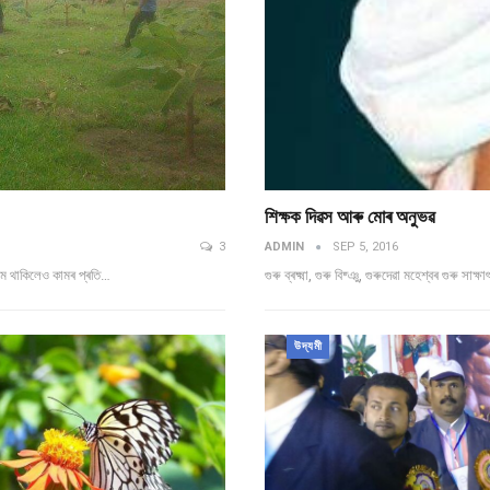
শিক্ষক দিৱস আৰু মোৰ অনুভৱ
3
ADMIN
SEP 5, 2016
কাম থাকিলেও কামৰ প্ৰতি…
গুৰু ব্ৰক্ষ্মা, গুৰু বিষ্ঞু, গুৰুদেৱা মহেশ্বৰ গুৰু সা
উদ্যমী