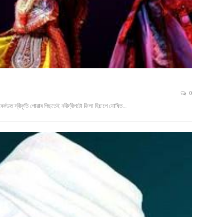
0
্ড ৰেৰ্কডত স্বীকৃতি পোৱাৰ পিছতেই নদীদ্বীপটো জিলা হিচাপে যোষিত…