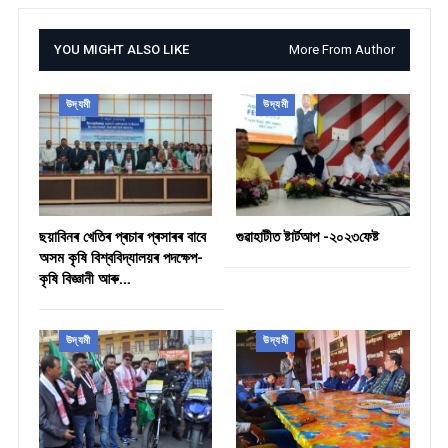
YOU MIGHT ALSO LIKE
More From Author
উদ্যমী
উদ্যমী
ছয়াবিনৰ খেতিৰ প্ৰচাৰ প্ৰসাৰৰ বাবে
গুৱাহাটীত ষ্টাৰ্টআপ -২০২৩ফেষ্ট
অসম কৃষি বিশ্ববিদ্যালয়ৰ পদক্ষেপ-
কৃষি বিজ্ঞানী আৰু…
উদ্যমী
উদ্যমী