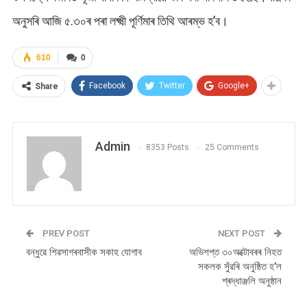
অনুসৰি আজি ৫.৩০ৰ পৰা লক্ষ্মী পূৰ্ণিমাৰ তিথি আৰম্ভ হ’ব।
610
0
Facebook
Twitter
Google+
Share
Admin
8353 Posts
25 Comments
PREV POST
NEXT POST
বন্ধুৱে শিৱসাগৰবাসীক সকাহ যোগাব
অভিশপ্ত ৩০অক্টোবৰৰ নিহত
সকলক সুঁৱৰি অনুষ্ঠিত হ’ল
শ্ৰদ্ধাঞ্জলি অনুষ্ঠান