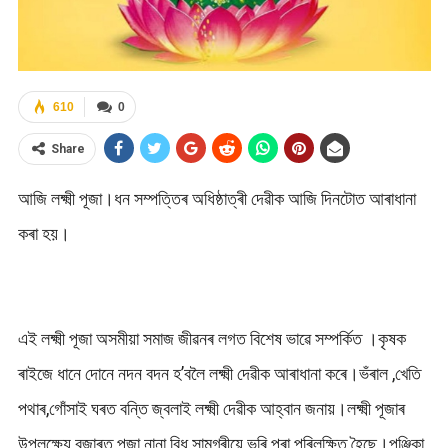
610
0
Share
আজি লক্ষ্মী পূজা।ধন সম্পত্তিৰ অধিষ্ঠাত্ৰী দেৱীক আজি দিনটোত আৰাধানা
কৰা হয়।
এই লক্ষ্মী পূজা অসমীয়া সমাজ জীৱনৰ লগত বিশেষ ভাৱে সম্পৰ্কিত ।কৃষক
ৰাইজে ধানে দোনে নদন বদন হ’বলৈ লক্ষ্মী দেৱীক আৰাধানা কৰে।ভঁৰাল ,খেতি
পথাৰ,গোঁসাই ঘৰত বন্তি জ্বলাই লক্ষ্মী দেৱীক আহ্বান জনায়।লক্ষ্মী পূজাৰ
উপলক্ষ্যে বজাৰত পূজা নানা বিধ সামগ্ৰীয়ে ভৰি পৰা পৰিলক্ষিত হৈছে।পঞ্জিকা