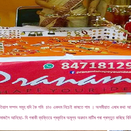
তিয়াল সম্পদ সমূহ যদি কৈ গমি চাও একদম নিচেই কাষতে পাম । অসমীয়াত এষাৰ কথা আছে 
লৈ আনিছো- যি গৰাকী ব্যক্তিয়ে প্ৰকৃতিৰ অমূল্য অৱদান মাটিৰ পৰা প্ৰস্তুত কৰিছে ব