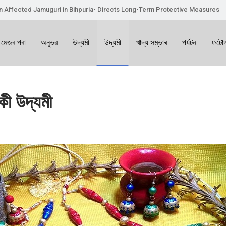
on Affected Jamuguri in Bihpuria- Directs Long-Term Protective Measures
 মেজৰ পৰা
অনুভৱ
উদ্যমী
উদ্যমী
খাদ্য সম্ভাৰ
পৰ্যটন
ফটোগ
কী উদ্যমী