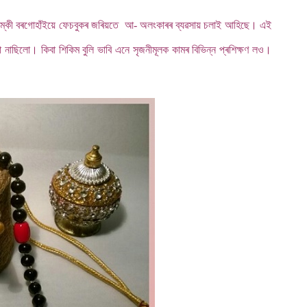
ৰ । চিম্কী বৰগোহাঁইয়ে ফেচবুকৰ ‌জৰিয়তে আ- অলংকাৰৰ ব্যৱসায় চলাই আহিছে। এই
 নাছিলো। কিবা শিকিম বুলি ভাবি এনে সৃজনীমূলক কামৰ বিভিন্ন প্ৰশিক্ষণ লও।