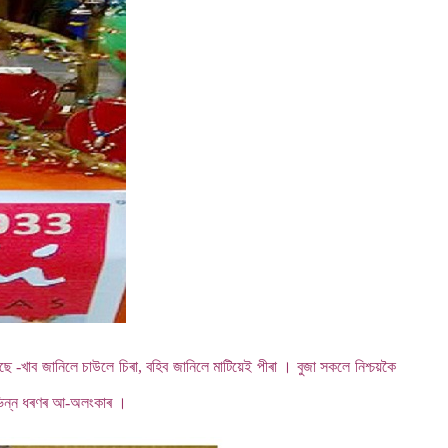
-খাব জানিলে চাউলে চিৰা, বহিব জানিলে মাটিয়েই পীৰা । বুজা সকলে নিশ্চয়কৈ
িভিন্ন ধৰণৰ আ-অলংকাৰ ।