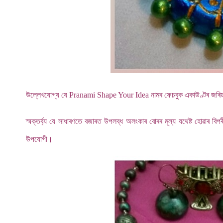
উল্লেখযোগ্য যে Pranami Shape Your Idea নামৰ ফেচবুক একাউণ্টৰ জৰিয়ত
স্মক্তৰ্ব্য যে সাধাৰণতে বজাৰত উপলব্ধ অলংকাৰ বোৰৰ মূল্য যথেষ্ট হোৱাৰ
উপযোগী।