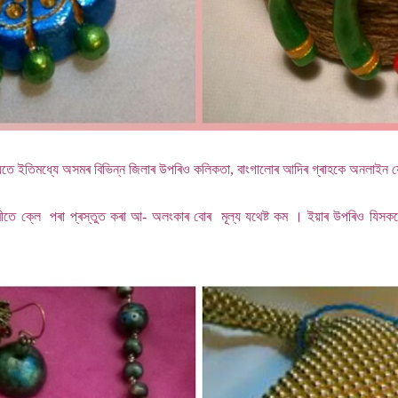
ে ইতিমধ্যে অসমৰ বিভিন্ন জিলাৰ উপৰিও কলিকতা, বাংগালোৰ আদিৰ গ্ৰাহকে অনলাইন 
 বিপৰীতে ক্লে পৰা প্ৰস্তুত কৰা আ- অলংকাৰ বোৰ মূল্য যথেষ্ট কম । ইয়াৰ উপৰিও যিস