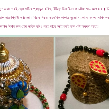
াটি সদৃশ এয়াৰ ড্ৰাই ক্লে মাটিয়ে প্ৰস্তুত কৰিছে বিভিন্ন ডিজাইনৰ ৰং চঙীয়া আ- অলংকা
ী আৰু আত্মবিশ্বাসী আছিলো। বিয়াৰ পিছত সাংসাৰিক কাৰণত দৃঢ়ভাবে কোনো কামত লাগিব পৰা
জাইন সিমান ভাল হোৱা নাছিল যদিও লাহে লাহে বনাই বনাই ভাল এটা অৱস্থা আহে।