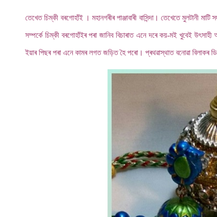
তেখেত চিম্কী বৰগোহাঁই । মহানগৰীৰ পাঞ্জাবাৰী বাসিন্দা। তেখেতে মুলটানী ম
সম্পৰ্কে চিম্কী বৰগোহাঁইৰ পৰা জানিব বিচাৰাত এনে দৰে কয়-মই খুবেই উৎসাহ
ইয়াৰ পিছৰ পৰা এনে কামৰ লগত জড়িত হৈ পৰো। প্ৰথৱাস্থাত বনোৱা বিলাকৰ ডি