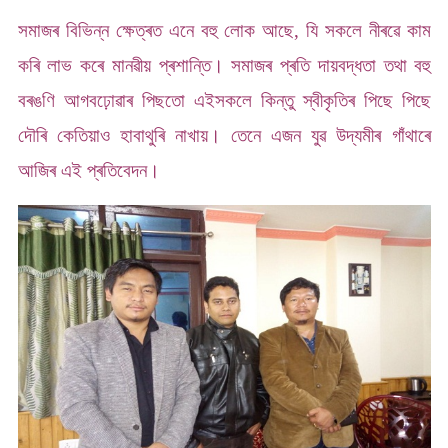
সমাজৰ বিভিন্ন ক্ষেত্ৰত এনে বহু লোক আছে, যি সকলে নীৰৱে কাম
কৰি লাভ কৰে মানৱীয় প্ৰশান্তি। সমাজৰ প্ৰতি দায়বদ্ধতা তথা বহু
বৰঙণি আগবঢ়োৱাৰ পিছতো এইসকলে কিন্তু স্বীকৃতিৰ পিছে পিছে
দৌৰি কেতিয়াও হাবাথুৰি নাখায়। তেনে এজন যুৱ উদ্যমীৰ গাঁথাৰে
আজিৰ এই প্ৰতিবেদন।