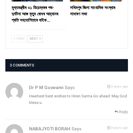
মুখ্যমন্ত্ৰীৰ ৩১ ডিচেম্বৰৰ পথ-
লখিমপুৰ জিলা সাংবাদিক সংস্থাৰ
দুৰ্ঘটনা আৰু মৃত্যু ৰোধৰ আহ্বানৰ
সাধাৰণ সভা
প্ৰতি সহযোগিতাৰে বাইক…
PREV
NEXT
3 COMMENTS
8 years ago
Dr P M Goswami
Says
Heartiest best wishes to Hiren Sarma.Go ahead. May God
bless u.
Reply
8 years ago
NABAJYOTI BORAH
Says