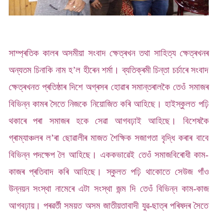
সাম্প্ৰতিক কালৰ অসমীয়া সংবাদ ক্ষেত্ৰখন তথা সাহিত্য ক্ষেত্ৰখনৰ
অন্যতম চিনাকি নাম হ’ল হীৰেন শৰ্মা। ব্যতিক্ৰমী চিন্তা চৰ্চাৰে সংবাদ
ক্ষেত্ৰখনত প্ৰতিষ্ঠাৰ দিশে অগ্ৰসৰ হোৱাৰ সমান্তৰালকৈ তেওঁ সমাজৰ
বিভিন্ন কামৰ সৈতে নিজকে নিয়োজিত কৰি আহিছে। হাইস্কুলত পঢ়ি
থকাৰে পৰা সমাজৰ হকে সেৱা আগবঢ়াই আহিছে। বিশেষকৈ
গ্ৰাম্যাঞ্চলৰ ল’ৰা ছোৱালীৰ মাজত শৈক্ষিক সজাগতা বৃদ্ধি কৰাৰ বাবে
বিভিন্ন পদক্ষেপ লৈ আহিছে। এককভাৱেই তেওঁ সমাজবিৰোধী কাম-
কাজৰ প্ৰতিবাদ কৰি আহিছে। স্কুলত পঢ়ি থাকোতে সেউজ গাঁও
উন্নয়ন সংস্থা নামেৰে এটা সংস্থা জন্ম দি তেওঁ বিভিন্ন কাম-কাজ
আগবঢ়ায়। পৰৱৰ্তী সময়ত অসম জাতীয়তাবাদী যুৱ-ছাত্ৰ পৰিষদৰ সৈতে