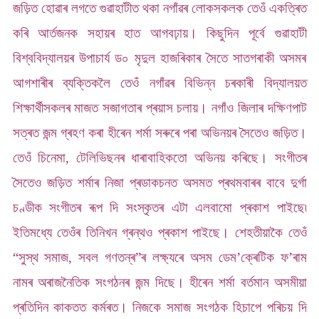
জড়িত হোৱাৰ লগতে গুৱাহাটীত থকা নগাঁৱৰ লোকসকলক তেওঁ একত্ৰিত
কৰি আৰ্তজনক সহায়ৰ হাত আগবঢ়ায়। কিছুদিন পূৰ্বে গুৱাহাটী
বিশ্ববিদ্যালয়ৰ উপাচাৰ্য ড০ মৃদুল হাজৰিকাৰ সৈতে সাতগৰাকী অসমৰ
আগশাৰীৰ ব্যক্তিকলৈ তেওঁ নগাঁৱৰ বিভিন্ন চৰকাৰী বিদ্যালয়ত
শিক্ষাৰ্থীসকলৰ মাজত সজাগতাৰ প্ৰয়াস চলায়। নগাঁও জিলাৰ দক্ষিণপাট
সত্ৰত জন্ম গ্ৰহণ কৰা হীৰেন শৰ্মা সৰুৰে পৰা অভিনয়ৰ সৈতেও জড়িত।
তেওঁ চিনেমা, টেলিভিছনৰ ধাৰাবাহিকতো অভিনয় কৰিছে। সংগীতৰ
সৈতেও জড়িত শৰ্মাৰ নিজা প্ৰডাকচনত অসমত প্ৰথমবাৰৰ বাবে দুৰ্গা
চণ্ডীক সংগীতৰ ৰূপ দি সংস্কৃতৰ এটা এলবামো প্ৰকাশ পাইছে৷
ইতিমধ্যে তেওঁৰ তিনিখন গ্ৰন্থও প্ৰকাশ পাইছে। শেহতীয়াকৈ তেওঁ
“সুস্থ সমাজ, সবল গণতন্ৰ”ৰ লক্ষ্যৰে অসম ডেম’ক্ৰেটিক ফ’ৰাম
নামৰ অৰাজনৈতিক সংগঠনৰ জন্ম দিছে। হীৰেন শৰ্মা বৰ্তমান অসমীয়া
প্ৰতিদিন কাকতত কৰ্মৰত। নিজকে সমাজ সংগঠক হিচাপে পৰিচয় দি