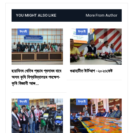
YOU MIGHT ALSO LIKE
More From Author
উদ্যমী
উদ্যমী
ছয়াবিনৰ খেতিৰ প্ৰচাৰ প্ৰসাৰৰ বাবে
গুৱাহাটীত ষ্টাৰ্টআপ -২০২৩ফেষ্ট
অসম কৃষি বিশ্ববিদ্যালয়ৰ পদক্ষেপ-
কৃষি বিজ্ঞানী আৰু…
উদ্যমী
উদ্যমী