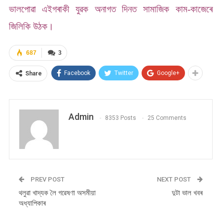
ভালপোৱা এইগৰাকী যুৱক অনাগত দিনত সামাজিক কাম-কাজেৰে
জিলিকি উঠক।
687
3
Facebook
Twitter
Google+
Share
Admin
8353 Posts
25 Comments
PREV POST
NEXT POST
থলুৱা খাদ্যক লৈ গৱেষণা অসমীয়া
দুটা ভাল খবৰ
অধ্যাপিকাৰ