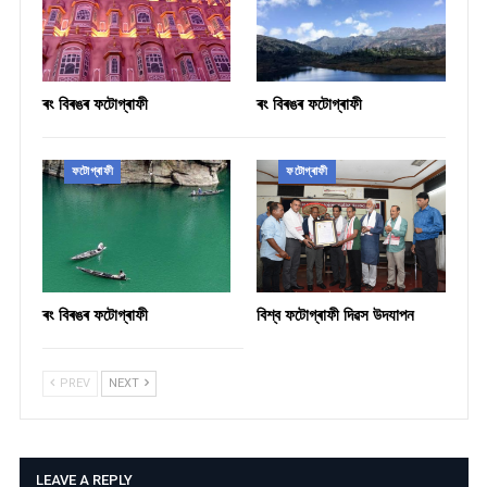
ৰং বিৰঙৰ ফটোগ্ৰাফী
ৰং বিৰঙৰ ফটোগ্ৰাফী
ফটোগ্ৰাফী
ফটোগ্ৰাফী
ৰং বিৰঙৰ ফটোগ্ৰাফী
বিশ্ব ফটোগ্ৰাফী দিৱস উদযাপন
PREV
NEXT
LEAVE A REPLY