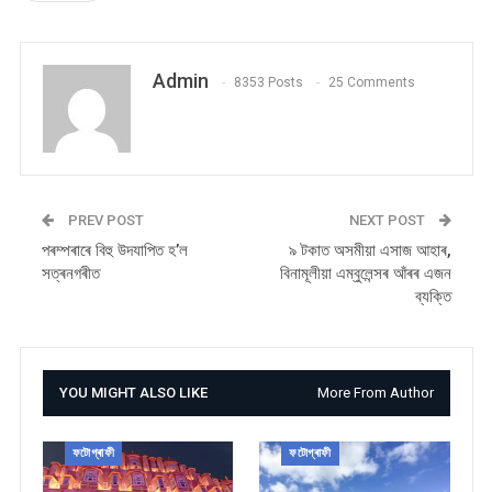
Admin
8353 Posts
25 Comments
PREV POST
NEXT POST
পৰম্পৰাৰে বিহু উদযাপিত হ’ল
৯ টকাত অসমীয়া এসাজ আহাৰ,
সত্ৰনগৰীত
বিনামূলীয়া এম্বুলেন্সৰ আঁৰৰ এজন
ব্যক্তি
YOU MIGHT ALSO LIKE
More From Author
ফটোগ্ৰাফী
ফটোগ্ৰাফী