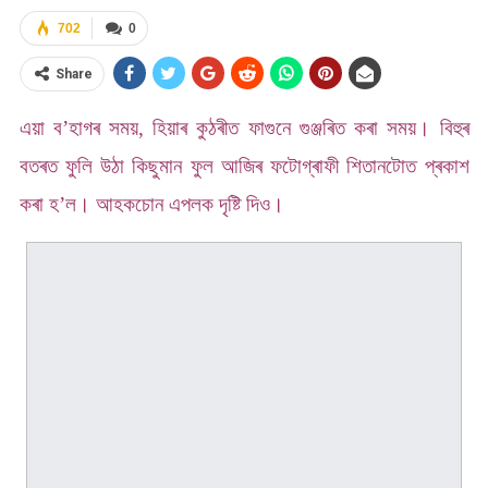
702
0
Share
এয়া ব’হাগৰ সময়, হিয়াৰ কুঠৰীত ফাগুনে গুঞ্জৰিত কৰা সময়। বিহুৰ
বতৰত ফুলি উঠা কিছুমান ফুল আজিৰ ফটোগ্ৰাফী শিতানটোত প্ৰকাশ
কৰা হ’ল।
আহকচোন এপলক দৃষ্টি দিও।