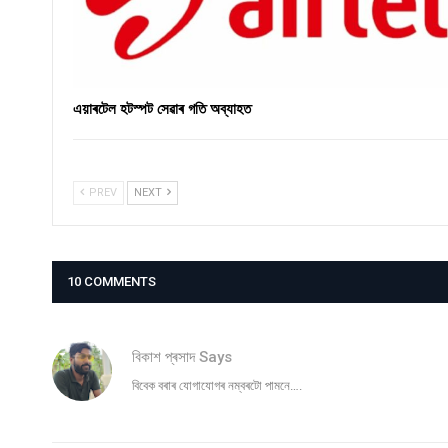
এয়াৰটেল হটস্পট সেৱাৰ গতি অব্যাহত
PREV
NEXT
10 COMMENTS
বিকাশ প্ৰসাদ
Says
বিবেক বৰাৰ যোগাযোগৰ নম্বৰটো পামনে….