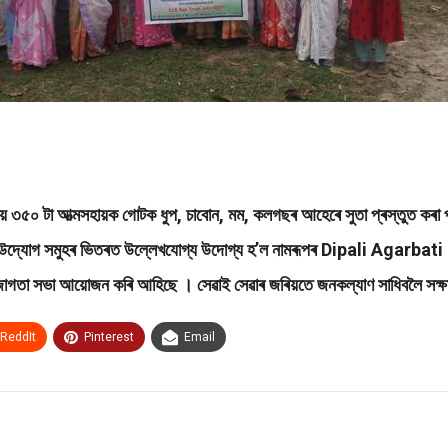
য় ৩৫০ টা আত্মসহায়ক গোটক ধুপ, চাবোন, মম, কলগছৰ আহেৰে সুতা প্ৰস্তুত কৰা প্ৰশ
 কৰা উদ্যোগ সমুহৰ ভিতৰত উল্লেখযোগ্য উদোগ্য হ’ল নামৰূপৰ Dipali Agarbat
্কে সজাগতা সভা আয়োজন কৰি আহিছে । সেৱাই সেৱাৰ জৰিয়তে জনকল্যাণ সাধিবলৈ সক
ReddIt
Pinterest
Email