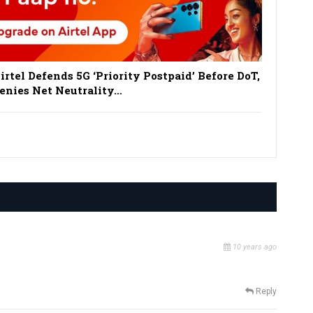
irtel Defends 5G ‘Priority Postpaid’ Before DoT,
enies Net Neutrality…
10 years ago
Reply