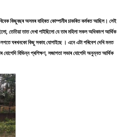
িবেক কিছুবছৰ অসমৰ বাহিৰত কোম্পানীৰ চাকৰিত কৰ্মৰত আছিল। সেই
আছিলো, তেতিয়া তাত দেখা পাইছিলো যে তাৰ মহিলা সকল অধিকাংশ আৰ্থিক
ৱাৰ লগতে ঘৰখনকো কিছু সকাহ যোগাইছে । এনে এটা পৰিবেশ দেখি মনত
ৰ যোগেদি বিভিন্ন প্ৰশিক্ষণ, সজাগতা সভাৰ যোগেদি অনুন্নত আৰ্থিক