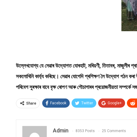
উল্লেখযোগ্য যে সেৱাৰ উদ্যোগত যোৰহাট, মৰিয়ণী, তিতাবৰ, মাজুলীৰ প্ৰা
সকলোখিনি কাৰ্য্য কৰিছে। সেৱাৰ যোগেদি প্ৰশিক্ষণ লৈ উদ্যোগ গঠন
পৰিবেশ সুৰক্ষাৰ বাবে বৃক্ষ ৰোপণ আৰু শৌচাগাৰৰ প্ৰয়োজনীয়তা সম্পৰ
Facebook
Twitter
Google+
Share
Admin
8353 Posts
25 Comments