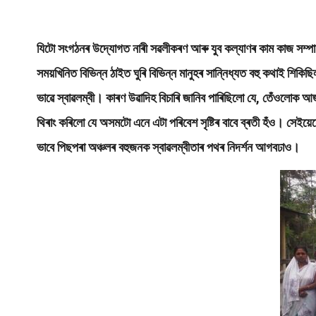
যিটো সংগঠনৰ উদ্যোগত নাৰী সৱলীকৰণ আৰু যুব কল্যাণৰ কাম কাজ সম
সময়খিনিত বিভিন্ন ঠাইত ঘুৰি বিভিন্ন মানুহৰ সান্নিধ্যত বহু কথাই শ
ভাৱে স্বাৱলম্বী। কাৰণ উৱাদিহ বিচাৰি জানিব পাৰিছিলো যে, তেঁওলোক
থিৰাং কৰিলো যে অসমটো এনে এটা পৰিবেশ সৃষ্টিৰ বাবে ব্ৰতী হঁও। সেইয়
ভাবে পিছপৰা অঞ্চলৰ বহুজনক স্বাৱলম্বীতাৰ পথৰ নিদৰ্শন আগবঢাও।