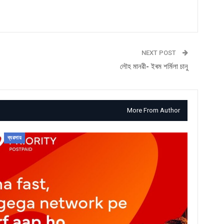
NEXT POST
লৌহ মানৱী- ইৰম শৰ্মিলা চানু
More From Author
ব্যৱসায়