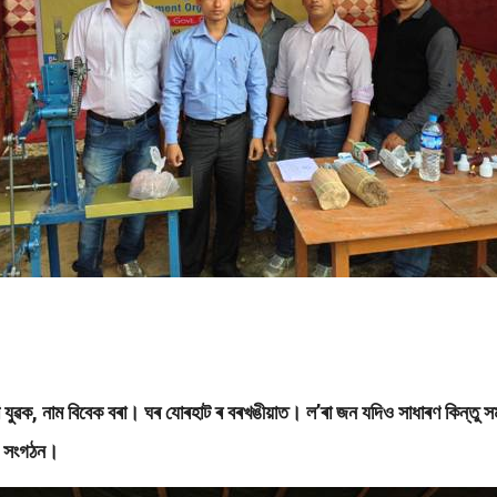
ক, নাম বিবেক বৰা। ঘৰ যোৰহাট ৰ বৰখঙীয়াত। ল’ৰা জন যদিও সাধাৰণ কিন্তু সমাজৰ
ৰী সংগঠন।