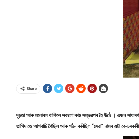
Share
দৃঢ়তা আৰু মনোবল থাকিলে সকলো কাম সম্ভৱপৰ হৈ উঠে । এজন সাধাৰণ যুৱ
তাগিদাতে আগবাঢি গৈছিল আৰু গঠন কৰিছিল “সেৱা” নামৰ এটা বে-চৰকা