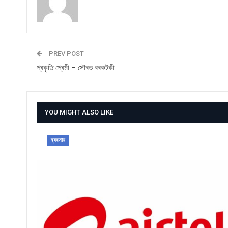
PREV POST
প্ৰকৃতি প্ৰেমী – সৌৰভ বৰকটকী
YOU MIGHT ALSO LIKE
ব্যৱসায়