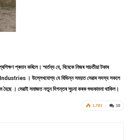
িক্ষণ প্ৰদান কৰিলে। স্মৰ্তব্য যে, বিবেকে নিজৰ সাচতীয়া টকাৰ
i Industries । উল্লেখযোগ্য যে বিভিন্ন সময়ত সেৱাৰ সদস্য সকলে
্ষম হৈছে । সেৱাই সমাজত নতুন দিগন্তৰ সুচনা কৰক শুভকামনা থাকিল।
1,783
10