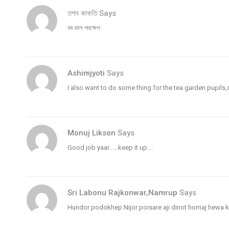
তপন কাকতি
Says
বৰ ভাল পদক্ষেপ
Ashimjyoti
Says
I also want to do some thing for the tea garden pupils
Monuj Likson
Says
Good job yaar……keep it up….
Sri Labonu Rajkonwar,Namrup
Says
Hundor podokhep.Nijor poisare aji dinot homaj hewa ko