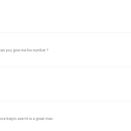
,can you give me his number ?
ra keijon ase.Hi is a great man.