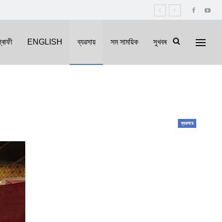
্ৰাফী
ENGLISH
ব্যৱসায়
সম সাময়িক
সুখবৰ
ব্যৱসায়