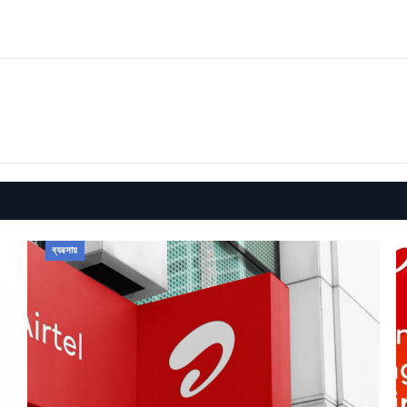
ব্যৱসায়