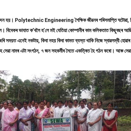
্পাদন হয়। Polytechnic Engineering শৈক্ষিক জীৱনৰ পৰিসমাপ্তি ঘটোৱা, ব
িকিছিল। বিবেকৰ ভাযাত ক’বলৈ হ’লে মই যেতিয়া কোম্পানীৰ কাম কলিকতাত কিছুবছৰ 
 আজৰি সময়ত এনেই নকটায়, কিবা নহয় কিবা কামত ব্যস্ত থাকি নিজে স্বাৱলম্বী হো
েহে সেৱা নামৰ এটা সংগঠন, ৭ জন সহকৰ্মীৰ সৈতে একত্ৰিত হৈ গঠন কৰো। আৰু সেৱা