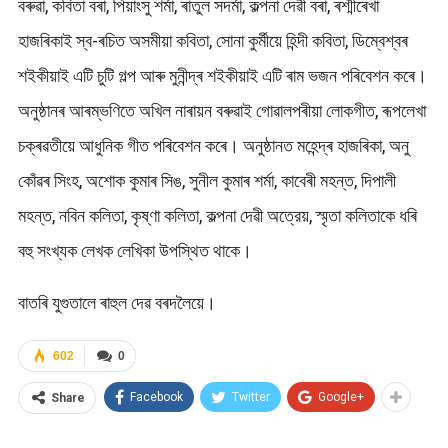
বৰুৱা, কবিতা বৰা, পিয়াংসু শৰ্মা, ৰাতুল সদৰ্মা, কল্পনা দেৱী বৰা, ৰশ্মীৰেখা
হাজৰিকাই স্ব-ৰচিত অসমীয়া কবিতা, সোনা কুৰ্মীয়ে হিন্দী কবিতা, ডিম্বেশ্বৰ
শইকীয়াই এটি চুটি গল্প আৰু মুনীন্দ্ৰ শইকীয়াই এটি ৰাম ভজন পৰিবেশন কৰে।
অনুষ্ঠানৰ আৰম্ভণিতে অখিল নাৰায়ন বৰুৱাই গোৱালপৰীয়া লোকগীত, ৰূপলেখা
চক্ৰৱতীয়ে আধুনিক গীত পৰিবেশন কৰে। অনুষ্ঠানত মহেন্দ্ৰ হাজৰিকা, অনু
কোঁৱৰ সিংহ, অশোক কুমাৰ সিঙ, সুনীল কুমাৰ শৰ্মা, কাবেৰী মহন্ত, দিপালী
মহন্ত, নবিন কলিতা, কৃষ্ণা কলিতা, কল্পনা দেৱী অত্রেয়, স্মৃতা কলিতাকে ধৰি
বহু সংখ্যক লেখক লেখিকা উপস্থিত থাকে।
বাতৰি যুগুতালে ৰাহুল দেৱ বৰদলৈয়ে।
602
0
Facebook
Twitter
Google+
Share