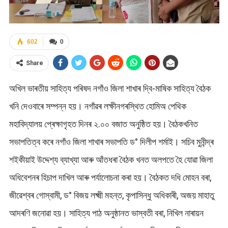
602
0
Share
অখিল ভাৰতীয় সাহিত্য পৰিষদ নগাঁও জিলা শাখাৰ দ্বি-মাষিক সাহিত্য বৈঠক
খনি দেওবাৰে সম্পন্ন হয়। নগাঁৱৰ লক্ষীনগৰস্থিত হোমিঅ পেথিক
মহাবিদ্যালয় প্ৰেক্ষাগৃহত দিনৰ ২.০০ বজাত অনুষ্ঠিত হয়। বৈঠকখনিত
সভাপতিত্ব কৰে নগাঁও জিলা শাখাৰ সভাপতি ড° দিলীপ শৰ্মাই। সচিব মুনীন্দ্ৰ
শইকীয়াই উদ্দেশ্য ব্যাখ্যা আৰু আঁতধৰা বৈঠক খনত অলপতে হৈ যোৱা জিলা
অধিবেশনৰ হিচাপ দাখিল আৰু পৰ্যালোচনা কৰা হয়। বৈঠকত দধি মোহন বৰা,
জীৱেশ্বৰ গোস্বামী, ড° বিজয় লক্ষ্মী মহন্ত, কৃপাসিন্ধু অধিকাৰী, অজয় মাহাতু
আদৰণি জনোৱা হয়। সাহিত্য পাঠ অনুষ্ঠানত ভাস্বতী বৰা, নিখিল নাৰায়ন