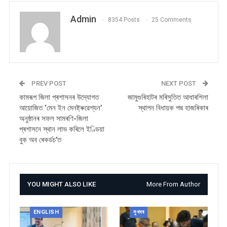
Admin
8354 Posts
25 Comments
PREV POST
NEXT POST
কামৰূপ জিলা প্ৰশাসনৰ উদ্যোগত
জামুগুৰিহাটৰ মৰিসুতিত আধাৰশিলা
আয়োজিত ‘মেন ইন মেনষ্ট্ৰুৱেশ্যন’
স্থাপন বিধায়ক পদ্ম হাজৰিকাৰ
অনুষ্ঠানৰ সফল সামৰণি-জিলা
প্ৰশাসনে স্থান লাভ কৰিলে ইণ্ডিয়া
বুক অব ৰেকৰ্ডচ’ত
YOU MIGHT ALSO LIKE
More From Author
ENGLISH
সুখবৰ