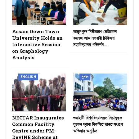
Assam Down Town
তামুলপুৰৰ নিৰ্মীয়মাণ মেডিকেল
University Holds an
কলেজ আৰু নলবাৰী চিকিৎসা
Interactive Session
মহাবিদ্যালয় পৰিদৰ্শন…
on Graphology
Analysis
ENGLISH
সুখবৰ
NECTAR Inaugurates
গুৱাহাটী বিশ্ববিদ্যালয়ত নিচামুক্ত
Common Facility
যুৱকৰ দ্বাৰা বিকশিত ভাৰত সংকল্প
Centre under PM-
অভিযান অনুষ্ঠিত
DevINE Scheme at