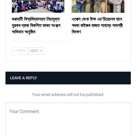
গুৱাহাটী বিশ্ববিদ্যালয়ত নিচামুক্ত
​এপেক্স বেংক ষ্টাফ এচ’চিয়েচনৰ বানে
যুৱকৰ দ্বাৰা বিকশিত ভাৰত সংকল্প
গৰকা ৰাইজৰ মাজত সাহায্য সামগ্ৰী
অভিযান অনুষ্ঠিত
বিতৰণ ​
PREV
NEXT
LEAVE A REPLY
Your email address will not be published.