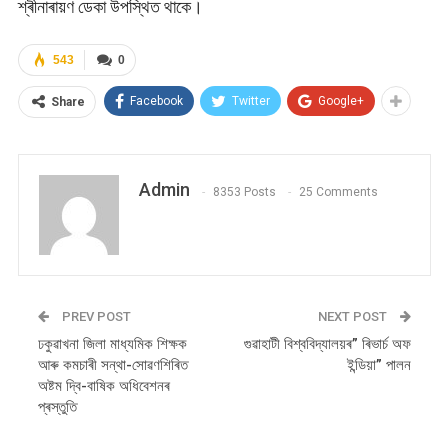
শ্ৰীনাৰায়ণ ডেকা উপস্থিত থাকে।
543
0
Facebook
Twitter
Google+
Share
Admin
8353 Posts
25 Comments
PREV POST
NEXT POST
ঢকুৱাখনা জিলা মাধ্যমিক শিক্ষক
গুৱাহাটী বিশ্ববিদ্যালয়ৰ” ৰিভাৰ্চ অফ
আৰু কমচাৰী সন্থা-সোৱণশিৰিত
ইন্ডিয়া” পালন
অষ্টম দ্বি-বাষিক অধিবেশনৰ
প্ৰস্তুতি