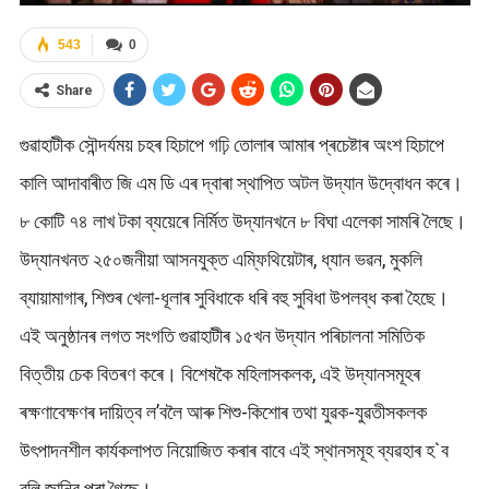
543
0
Share
গুৱাহাটীক সৌন্দৰ্যময় চহৰ হিচাপে গঢ়ি তোলাৰ আমাৰ প্ৰচেষ্টাৰ অংশ হিচাপে
কালি আদাবাৰীত জি এম ডি এৰ দ্বাৰা স্থাপিত অটল উদ্যান উদ্বোধন কৰে।
৮ কোটি ৭৪ লাখ টকা ব্যয়েৰে নিৰ্মিত উদ্যানখনে ৮ বিঘা এলেকা সামৰি লৈছে।
উদ্যানখনত ২৫০জনীয়া আসনযুক্ত এম্ফিথিয়েটাৰ, ধ্যান ভৱন, মুকলি
ব্যায়ামাগাৰ, শিশুৰ খেলা-ধূলাৰ সুবিধাকে ধৰি বহু সুবিধা উপলব্ধ কৰা হৈছে।
এই অনুষ্ঠানৰ লগত সংগতি গুৱাহাটীৰ ১৫খন উদ্যান পৰিচালনা সমিতিক
বিত্তীয় চেক বিতৰণ কৰে। বিশেষকৈ মহিলাসকলক, এই উদ্যানসমূহৰ
ৰক্ষণাবেক্ষণৰ দায়িত্ব ল’বলৈ আৰু শিশু-কিশোৰ তথা যুৱক-যুৱতীসকলক
উৎপাদনশীল কাৰ্যকলাপত নিয়োজিত কৰাৰ বাবে এই স্থানসমূহ ব্যৱহাৰ হ`ব
বুলি জানিব পৰা গৈছে।