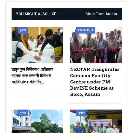
YOU MIGHT ALSO LIKE
More From Author
সুখবৰ
ENGLISH
তামুলপুৰৰ নিৰ্মীয়মাণ মেডিকেল
NECTAR Inaugurates
কলেজ আৰু নলবাৰী চিকিৎসা
Common Facility
মহাবিদ্যালয় পৰিদৰ্শন…
Centre under PM-
DevINE Scheme at
Boko, Assam
সুখবৰ
সুখবৰ