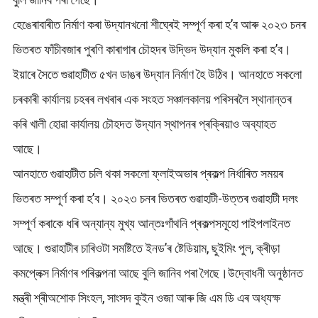
হেঙেৰাবাৰীত নিৰ্মাণ কৰা উদ্যানখনো শীঘ্ৰেই সম্পূৰ্ণ কৰা হ’ব আৰু ২০২৩ চনৰ
ভিতৰত ফাঁচীবজাৰ পুৰণি কাৰাগাৰ চৌহদৰ উদ্ভিদ উদ্যান মুকলি কৰা হ’ব।
ইয়াৰে সৈতে গুৱাহাটীত ৫খন ডাঙৰ উদ্যান নিৰ্মাণ হৈ উঠিব। আনহাতে সকলো
চৰকাৰী কাৰ্যালয় চহৰৰ লখৰাৰ এক সংহত সঞ্চালকালয় পৰিসৰলৈ স্থানান্তৰ
কৰি খালী হোৱা কাৰ্যালয় চৌহদত উদ্যান স্থাপনৰ প্ৰক্ৰিয়াও অব্যাহত
আছে।
আনহাতে গুৱাহাটীত চলি থকা সকলো ফ্লাইঅভাৰ প্ৰকল্প নিৰ্ধাৰিত সময়ৰ
ভিতৰত সম্পূৰ্ণ কৰা হ’ব। ২০২৩ চনৰ ভিতৰত গুৱাহাটী-উত্তৰ গুৱাহাটী দলং
সম্পূৰ্ণ কৰাকে ধৰি অন্যান্য মুখ্য আন্তঃগাঁথনি প্ৰকল্পসমূহো পাইপলাইনত
আছে। গুৱাহাটীৰ চাৰিওটা সমষ্টিতে ইনড’ৰ ষ্টেডিয়াম, ছুইমিং পুল, ক্ৰীড়া
কমপ্লেক্স নিৰ্মাণৰ পৰিকল্পনা আছে বুলি জানিব পৰা গৈছে।উদ্বোধনী অনুষ্ঠানত
মন্ত্ৰী শ্ৰীঅশোক সিংহল, সাংসদ কুইন ওজা আৰু জি এম ডি এৰ অধ্যক্ষ