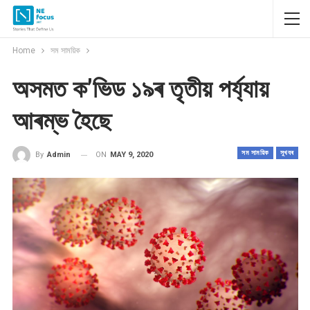
Home
সম সাময়িক
অসমত ক’ভিড ১৯ৰ তৃতীয় পৰ্য্যায়
আৰম্ভ হৈছে
সম সাময়িক
সুখবৰ
ON
MAY 9, 2020
By
Admin