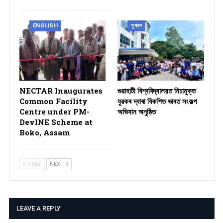
ENGLISH
সুখবৰ
NECTAR Inaugurates
গুৱাহাটী বিশ্ববিদ্যালয়ত নিচামুক্ত
Common Facility
যুৱকৰ দ্বাৰা বিকশিত ভাৰত সংকল্প
Centre under PM-
অভিযান অনুষ্ঠিত
DevINE Scheme at
Boko, Assam
PREV
NEXT
LEAVE A REPLY