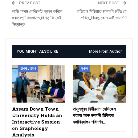
PREV POST
NEXT POST
আজি অসম কেবিনেটে গ্ৰহণ কৰিলে
চ’চিয়েল মিডিয়াত জানমণি চৰ্চিত হৈ
গুৰুত্বপূৰ্ণ সিদ্ধান্ত,কিন্তু কি সেই
পৰিছে,কিন্তু কোন এই জানমণি
সিদ্ধান্ত
YOU MIGHT ALSO LIKE
More From Author
ENGLISH
সুখবৰ
Assam Down Town
তামুলপুৰৰ নিৰ্মীয়মাণ মেডিকেল
University Holds an
কলেজ আৰু নলবাৰী চিকিৎসা
Interactive Session
মহাবিদ্যালয় পৰিদৰ্শন…
on Graphology
Analysis