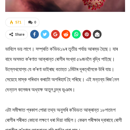
571
0
Share
ভাবিলে ভয় লাগে। সম্প্ৰতি ক’ভিড১৯ৰ তৃতীয় পৰ্যায় আৰম্ভ হৈছে। যাৰ
বাবে অসমত ক’ৰণাত আক্ৰান্ত ৰোগীৰ সংখ্যা ৫৯জনলৈ বৃদ্ধি পাইছে।
উল্লেখযোগ্য যে ক’ৰণা ভাইৰাছ বতাহত ১মিটাৰ দূৰত্বলৈকে উৰি যায়।
সেয়েহে মাস্ক পৰিধান কৰাটো অপৰিহাৰ্য হৈ পৰিছে। এই মন্তব্য ৰিজ’নেল
দেন্তল কলেজৰ অধ্যক্ষ অতুল চন্দ্ৰ ভূঞাৰ।
এটা সমীক্ষাত প্ৰকাশ পোৱা তথ্য অনুসৰি ক’ভিডত আক্ৰান্ত ১৮শতাংশ
ৰোগীৰ শৰীৰত কোনো লক্ষণে ধৰা দিয়া নাছিল। কেৱল পৰীক্ষাৰ দ্বাৰাহে ৰোগী