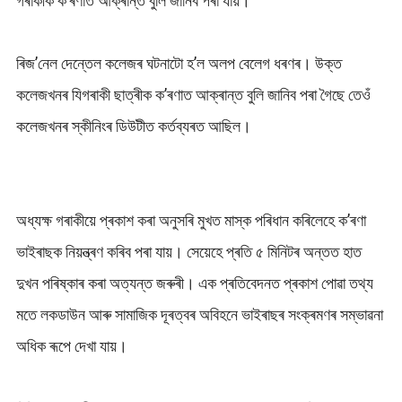
গৰাকীক ক’ৰণাত আক্ৰান্ত বুলি জানিব পৰা যায়।
ৰিজ’নেল দেন্তেল কলেজৰ ঘটনাটো হ’ল অলপ বেলেগ ধৰণৰ। উক্ত
কলেজখনৰ যিগৰাকী ছাত্ৰীক ক’ৰণাত আক্ৰান্ত বুলি জানিব পৰা গৈছে তেওঁ
কলেজখনৰ স্কীনিংৰ ডিউটীত কৰ্তব্যৰত আছিল।
অধ্যক্ষ গৰাকীয়ে প্ৰকাশ কৰা অনুসৰি মুখত মাস্ক পৰিধান কৰিলেহে ক’ৰণা
ভাইৰাছক নিয়ন্ত্ৰণ কৰিব পৰা যায়। সেয়েহে প্ৰতি ৫ মিনিটৰ অন্তত হাত
দুখন পৰিষ্কাৰ কৰা অত্যন্ত জৰুৰী। এক প্ৰতিবেদনত প্ৰকাশ পোৱা তথ্য
মতে লকডাউন আৰু সামাজিক দূৰত্বৰ অবিহনে ভাইৰাছৰ সংক্ৰমণৰ সম্ভাৱনা
অধিক ৰূপে দেখা যায়।