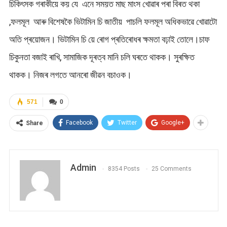
চিকিৎসক গৰাকীয়ে কয় যে এনে সময়ত মাছ মাংস খোৱাৰ পৰা বিৰত থকা
,ফলমূল আৰু বিশেষকৈ ভিটামিন চি জাতীয় পাচলি ফলমূল অধিকভাৱে খোৱাটো
অতি প্ৰয়োজন। ভিটামিন চি য়ে ৰোগ প্ৰতিৰোধৰ ক্ষমতা বঢ়াই তোলে।চাফ
চিকুনতা বজাই ৰাখি, সামাজিক দূৰত্ব মানি চলি ঘৰতে থাকক। সুৰক্ষিত
থাকক। নিজৰ লগতে আনৰো জীৱন বচাওক।
571
0
Facebook
Twitter
Google+
Share
Admin
8354 Posts
25 Comments