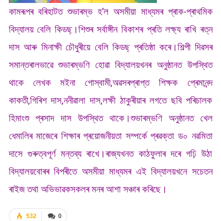
কামৰূপৰ বৰিহাটত শুভাৰম্ভ হ’ল অসমীয়া মাধ্যমৰ প্ৰাক-প্ৰাথমিক
বিদ্যালয় বেলি কিডছ্।শিশুৰ সৰ্বাঙ্গীন বিকাশৰ প্ৰতি লক্ষ্য ৰাখি ৰত্ন
দাস আৰু মিনাক্ষী চৌধুৰীয়ে বেলি কিডছ্ প্ৰতিষ্ঠা কৰে।শিল্পী দিৱসৰ
সমান্তৰালভাৱে শুভাৰম্ভণি হোৱা বিদ্যালয়খনৰ অনুষ্ঠানত উপস্থিত
থাকে লেখক মইনা গোস্বামী,অৱসৰপ্ৰাপ্ত শিক্ষক প্ৰেমানন্দ
কাকতী,গিৰিশ দাস,ননীৱালা দাস,লক্ষী ঠাকুৰীয়াৰ লগতে ছবি পৰিচালক
হিমাংশু প্ৰসাদ দাস উপস্থিত থাকে।শুভাৰম্ভণি অনুষ্ঠানত খেল
ধেমালিৰ মাজেৰে শিক্ষাৰ প্ৰয়োজনীয়তা সম্পর্কে প্ৰৱক্তা ড০ নৱমিতা
দাসে গুৰুত্বপূর্ণ মন্তব্য ৰাখে।ৰাজ্যখনত কাঠফুলাৰ দৰে গঢ়ি উঠা
বিদ্যালয়বোৰৰ বিপৰীতে অসমীয়া মাধ্যমৰ এই বিদ্যালয়খনে সচেতন
ৰাইজ তথা অভিভাৱকসকলৰ মনৰ আশা সঞ্চাৰ কৰিছে।
532
0