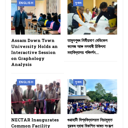
ENGLISH
সুখবৰ
Assam Down Town
তামুলপুৰৰ নিৰ্মীয়মাণ মেডিকেল
University Holds an
কলেজ আৰু নলবাৰী চিকিৎসা
Interactive Session
মহাবিদ্যালয় পৰিদৰ্শন…
on Graphology
Analysis
ENGLISH
সুখবৰ
NECTAR Inaugurates
গুৱাহাটী বিশ্ববিদ্যালয়ত নিচামুক্ত
Common Facility
যুৱকৰ দ্বাৰা বিকশিত ভাৰত সংকল্প