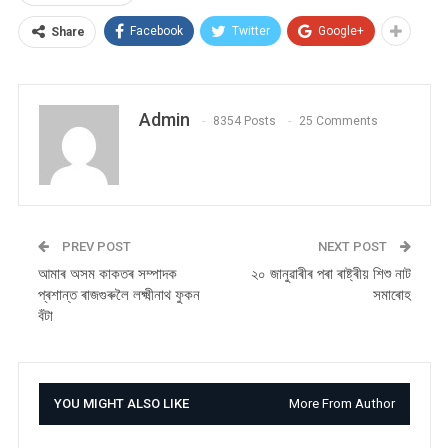
Facebook
Twitter
Google+
Share
Admin
8354 Posts
25 Comments
PREV POST
NEXT POST
আমাৰ অসম কাকতৰ সম্পাদক
২০ জানুৱাৰীৰ পৰা ৰাষ্ট্ৰীয় শিশু নাট
প্ৰশান্ত ৰাজগুৰুলৈ লক্ষ্মীনাথ ফুকন
সমাৰোহ
বঁটা
YOU MIGHT ALSO LIKE
More From Author