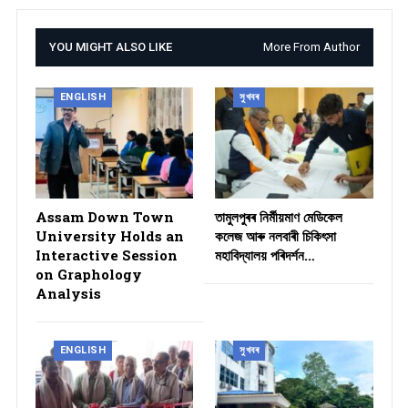
YOU MIGHT ALSO LIKE
More From Author
ENGLISH
সুখবৰ
Assam Down Town
তামুলপুৰৰ নিৰ্মীয়মাণ মেডিকেল
University Holds an
কলেজ আৰু নলবাৰী চিকিৎসা
Interactive Session
মহাবিদ্যালয় পৰিদৰ্শন…
on Graphology
Analysis
ENGLISH
সুখবৰ