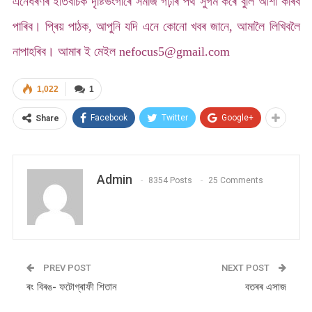
এনেধৰণৰ ইতিবাচক দৃষ্টিভংগীৰে সমাজ গঢ়াৰ পথ সুগম কৰে বুলি আশা কৰিব
পাৰিব।
প্ৰিয় পাঠক, আপুনি যদি এনে কোনো খবৰ জানে, আমালৈ লিখিবলৈ
নাপাহৰিব। আমাৰ ই মেইল
nefocus5@gmail.com
1,022
1
Facebook
Twitter
Google+
Share
Admin
8354 Posts
25 Comments
PREV POST
NEXT POST
ৰং বিৰঙ- ফটোগ্ৰাফী শিতান
বতৰৰ এসাজ