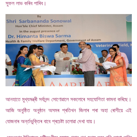
সুফল লাভ কৰিব পাৰিব।
আনহাতে মুখ্যমন্ত্ৰী সৰ্বানন্দ সোণোৱালে সকলোৰে সহযোগিতা কামনা কৰিছে।
আজি অনুষ্ঠিত অনুষ্ঠান অসমৰ প্ৰতিখন জিলাৰ পৰা অহা ৰোগীয়ে এই
যোজনাৰ অৰ্ন্তভুক্তিৰ বাবে প্ৰচেষ্টা চলোৱা দেখা যায়।