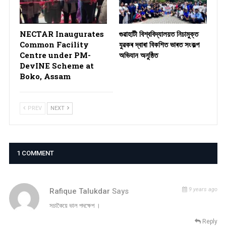
NECTAR Inaugurates
গুৱাহাটী বিশ্ববিদ্যালয়ত নিচামুক্ত
Common Facility
যুৱকৰ দ্বাৰা বিকশিত ভাৰত সংকল্প
Centre under PM-
অভিযান অনুষ্ঠিত
DevINE Scheme at
Boko, Assam
PREV
NEXT
1 COMMENT
9 years ago
Rafique Talukdar
Says
সচাকৈয়ে ভাল পদক্ষেপ ।
Reply