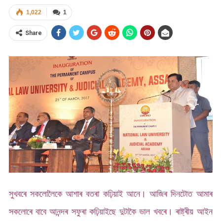
1,022
1
Share
সুখবৰে সকলোলৈকে আশাৰ বতৰা কঢ়িয়াই আনে। আজিৰ দিনটোত আমাৰ
সকলোৰে বাবে আনন্দৰ সফুৰা কঢ়িয়াইছে দুটাকৈ ভাল খবৰে। ৰাষ্ট্ৰীয় আইন