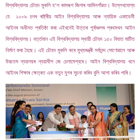
বিশ্ববিদ্যালয় চৌহদ মুকলি হ’ল কামৰূপ জিলাৰ আমিনগাঁৱত। উল্লেখযোগ্য
যে ২০০৯ চনৰ ৰাষ্ট্ৰীয় আইন বিশ্ববিদ্যালয় আৰু ন্যায়িক একাডেমী
আইনৰ অধীনত প্ৰতিষ্ঠা কৰা এইখনেই উত্তৰ পূৰ্বাঞ্চলৰ প্ৰথমখন আইন
বিশ্ববিদ্যালয়। বৰ্ত্তমান এই বিশ্ববিদ্যালয় স্থায়ী চৌহদ ১৫০ বিঘাত মাটিত
নিৰ্মাণ কৰা হৈছে। এই চৌহদ মুকলি কৰে মুখ্যমন্ত্ৰী সৰ্বানন্দ সোণোৱালে আৰু
উচ্চতম ন্যয়লয়ৰ ন্যয়াধীশ জে চেলামেশ্বৰে। আইন বিশ্ববিদ্যালয় খনে
আইনৰ শিক্ষাৰ ক্ষেত্ৰত এক নতুন যুগৰ সুচনা কৰিব বুলি আশা কৰিব পাৰি।