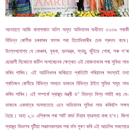
আনহাতে আজি খানাপাৰাত অটল অমৃত অভিযানৰ অধীনত ৩২৩৬ গৰাকী
বিভিন্ন ৰোগীক চৰকাৰৰ ফালৰ পৰা হিতাধিকাৰীৰ চেক প্ৰদান কৰে।
উল্লেখযোগ্য যে কেঞ্চাৰ, বৃক্ক, হৃদযন্ত্ৰ, স্নায়ু, জুঁইয়ে পোৰা, সৰু ল’ৰা
ছোৱালী যিকোনো জটিল অপাৰেচনৰ ক্ষেত্ৰত এই যোজনাখনৰ পৰা সুবিধা লাভ
কৰিব পাৰিব। এই আচঁনিখনৰ জৰিয়তে প্ৰতিটো পৰিয়ালৰ সদস্যই তথা
প্ৰতিজন ৰোগীয়ে বিভিন্ন সময়ত ভাৰতৰ বিভিন্ন ঠাইত সুবিধা সমূহ লাভ
০
কৰিব পাৰিব। এই সম্পৰ্কে স্বাস্থ্য মন্ত্ৰী ড
হিমন্ত বিশ্ব শৰ্মাই কয় যে-
ভাৰতৰ একমাত্ৰ অসমতেহে এনে অভিযানৰ সুবিধা লাভ কৰিবলৈ সক্ষম
হৈছে। অহা ২,৩ এপ্ৰিলৰ পৰা স্মাৰ্ট কাৰ্ড দিয়াৰ ব্যৱস্থা কৰা হ’ব। জিলা
স্বাস্থ্য বিভাগৰ যুটীয়া সঞ্চালকালয়ৰ পৰা ৰ্ফম পূৰণ কৰি এই আচনিৰ সকলোৱে