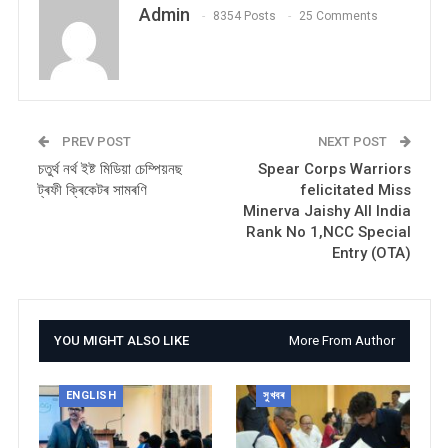
Admin
8354 Posts
25 Comments
PREV POST
NEXT POST
চতুৰ্থ নৰ্থ ইষ্ট মিডিয়া চেম্পিয়নছ
Spear Corps Warriors
ট্ৰফী ক্ৰিকেটৰ সামৰণি
felicitated Miss
Minerva Jaishy All India
Rank No 1,NCC Special
Entry (OTA)
YOU MIGHT ALSO LIKE
More From Author
ENGLISH
সুখবৰ