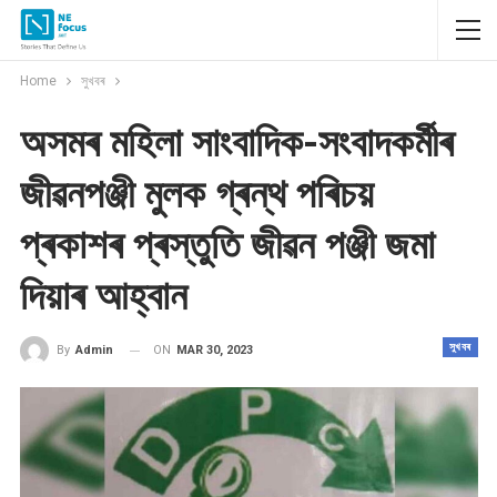
Home
সুখবৰ
অসমৰ মহিলা সাংবাদিক-সংবাদকৰ্মীৰ
জীৱনপঞ্জী মুলক গ্ৰন্থ পৰিচয়
প্ৰকাশৰ প্ৰস্তুতি জীৱন পঞ্জী জমা
দিয়াৰ আহ্বান
সুখবৰ
ON
MAR 30, 2023
By
Admin