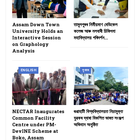
Assam Down Town
তামুলপুৰৰ নিৰ্মীয়মাণ মেডিকেল
University Holds an
কলেজ আৰু নলবাৰী চিকিৎসা
Interactive Session
মহাবিদ্যালয় পৰিদৰ্শন…
on Graphology
Analysis
ENGLISH
সুখবৰ
NECTAR Inaugurates
গুৱাহাটী বিশ্ববিদ্যালয়ত নিচামুক্ত
Common Facility
যুৱকৰ দ্বাৰা বিকশিত ভাৰত সংকল্প
Centre under PM-
অভিযান অনুষ্ঠিত
DevINE Scheme at
Boko, Assam