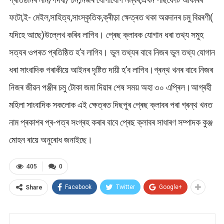
ফটো,ই- মেইল,সাহিত্য,সাংস্কৃতিক,ক্ৰীড়া ক্ষেত্ৰত থকা অৱদানৰ চমু বিৱৰণী(
যদিহে আছে)উল্লেখ কৰিব লাগিব। প্ৰেছ ক্লাবক যোগান ধৰা তথ্য সমুহ
সত্যৰ ওপৰত প্ৰতিষ্ঠিত হ’ব লাগিব। ভুল তথ্যৰ বাবে নিজৰ ভুল তথ্য যোগান
ধৰা সাংবাদিক গৰাকীয়ে আইনৰ দৃষ্টিত দায়ী হ’ব লাগিব।গ্ৰন্থ খনৰ বাবে নিজৰ
নিজৰ জীৱন পঞ্জীৰ চমু টোকা জমা দিয়াৰ শেষ সময় অহা ৩০ এপ্ৰিল।আগ্ৰহী
মহিলা সাংবাদিক সকলোক এই ক্ষেত্ৰত দিছপুৰ প্ৰেছ ক্লাবৰ পৰা গ্ৰন্থ খনত
নাম প্ৰকাশৰ প্ৰ-পত্ৰ সংগ্ৰহ কৰাৰ বাবে প্ৰেছ ক্লাবৰ সাধাৰণ সম্পাদক কুঞ্জ
মোহন ৰায়ে অনুৰোধ জনাইছে।
405
0
Facebook
Twitter
Google+
Share