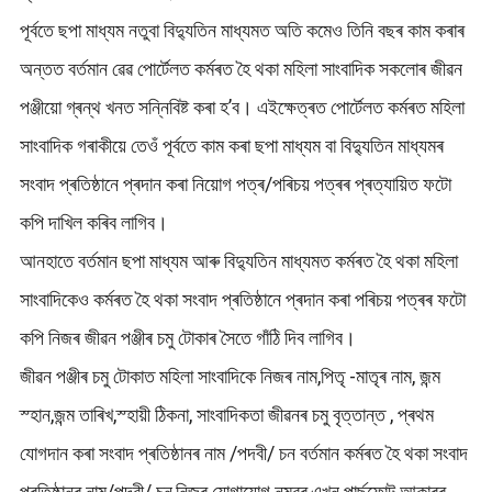
পূৰ্বতে ছপা মাধ্যম নতুবা বিদ্যুতিন মাধ্যমত অতি কমেও তিনি বছৰ কাম কৰাৰ
অন্তত বৰ্তমান ৱেৱ পোৰ্টেলত কৰ্মৰত হৈ থকা মহিলা সাংবাদিক সকলোৰ জীৱন
পঞ্জীয়ো গ্ৰন্থ খনত সন্নিবিষ্ট কৰা হ’ব। এইক্ষেত্ৰত পোৰ্টেলত কৰ্মৰত মহিলা
সাংবাদিক গৰাকীয়ে তেওঁ পূৰ্বতে কাম কৰা ছপা মাধ্যম বা বিদ্যুতিন মাধ্যমৰ
সংবাদ প্ৰতিষ্ঠানে প্ৰদান কৰা নিয়োগ পত্ৰ/পৰিচয় পত্ৰৰ প্ৰত্যায়িত ফটো
কপি দাখিল কৰিব লাগিব।
আনহাতে বৰ্তমান ছপা মাধ্যম আৰু বিদ্যুতিন মাধ্যমত কৰ্মৰত হৈ থকা মহিলা
সাংবাদিকেও কৰ্মৰত হৈ থকা সংবাদ প্ৰতিষ্ঠানে প্ৰদান কৰা পৰিচয় পত্ৰৰ ফটো
কপি নিজৰ জীৱন পঞ্জীৰ চমু টোকাৰ সৈতে গাঁঠি দিব লাগিব।
জীৱন পঞ্জীৰ চমু টোকাত মহিলা সাংবাদিকে নিজৰ নাম,পিতৃ -মাতৃৰ নাম, জন্ম
স্হান,জন্ম তাৰিখ,স্হায়ী ঠিকনা, সাংবাদিকতা জীৱনৰ চমু বৃত্তান্ত , প্ৰথম
যোগদান কৰা সংবাদ প্ৰতিষ্ঠানৰ নাম /পদবী/ চন বৰ্তমান কৰ্মৰত হৈ থকা সংবাদ
প্ৰতিষ্ঠানৰ নাম/পদবী/ চন,নিজৰ যোগাযোগ নম্বৰ,এখন পাৰ্ছফোট আকাৰৰ