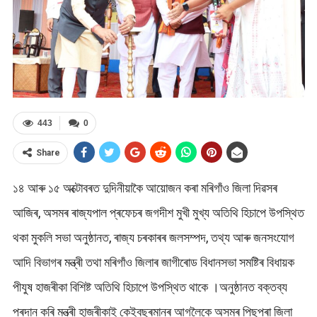
443
0
Share
১৪ আৰু ১৫ অক্টোবৰত দুদিনীয়াকৈ আয়োজন কৰা মৰিগাঁও জিলা দিৱসৰ
আজিৰ, অসমৰ ৰাজ্যপাল প্ৰফেচৰ জগদীশ মুখী মুখ্য অতিথি হিচাপে উপস্থিত
থকা মুকলি সভা অনুষ্ঠানত, ৰাজ্য চৰকাৰৰ জলসম্পদ, তথ্য আৰু জনসংযোগ
আদি বিভাগৰ মন্ত্ৰী তথা মৰিগাঁও জিলাৰ জাগীৰোড বিধানসভা সমষ্টিৰ বিধায়ক
পীযুষ হাজৰীকা বিশিষ্ট অতিথি হিচাপে উপস্থিত থাকে ।অনুষ্ঠানত বক্তব্য
প্ৰদান কৰি মন্ত্ৰী হাজৰীকাই কেইবছৰমানৰ আগলৈকে অসমৰ পিছপৰা জিলা