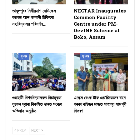
তামুলপুৰৰ নিৰ্মীয়মাণ মেডিকেল
NECTAR Inaugurates
কলেজ আৰু নলবাৰী চিকিৎসা
Common Facility
মহাবিদ্যালয় পৰিদৰ্শন…
Centre under PM-
DevINE Scheme at
Boko, Assam
সুখবৰ
সুখবৰ
গুৱাহাটী বিশ্ববিদ্যালয়ত নিচামুক্ত
​এপেক্স বেংক ষ্টাফ এচ’চিয়েচনৰ বানে
যুৱকৰ দ্বাৰা বিকশিত ভাৰত সংকল্প
গৰকা ৰাইজৰ মাজত সাহায্য সামগ্ৰী
অভিযান অনুষ্ঠিত
বিতৰণ ​
PREV
NEXT