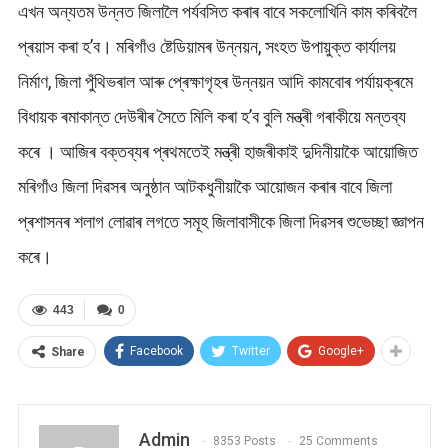
এখন অন্যতম উন্নত জিলালৈ পৰ্যবসিত কৰাৰ বাবে সকলোখিনি কাম কৰিবলৈ
প্ৰয়াস কৰা হ’ব। মৰিগাঁও ষ্টেডিয়ামৰ উন্নয়ন, সংহত উপায়ুক্ত কাৰ্যালয়
নিৰ্মাণ, জিলা পুঁথিভৰাল আৰু প্ৰেক্ষাগৃহৰ উন্নয়ন আদি কামবোৰ পৰ্যায়ক্ৰমে
বিধায়ক ৰমাকান্ত দেউৰীৰ সৈতে মিলি কৰা হ’ব বুলি মন্ত্ৰী গৰাকীয়ে মন্তব্য
কৰে । আজিৰ বক্তব্যৰ প্ৰথমতেই মন্ত্ৰী হাজৰীকাই দুদিনীয়াকৈ আয়োজিত
মৰিগাঁও জিলা দিৱসৰ অনুষ্ঠান আটকধুনীয়াকৈ আয়োজন কৰাৰ বাবে জিলা
প্ৰশাসনৰ শলাগ লোৱাৰ লগতে সমূহ জিলাবাসীকে জিলা দিৱসৰ শুভেচ্ছা জ্ঞাপন
কৰে।
443
0
Facebook
Twitter
Google+
Share
Admin
8353 Posts
25 Comments