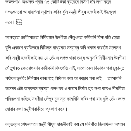
ভকতগাঁও অঞ্চলত প্ৰায় ৭৫ কোটি টকা ব্যয়েৰে নিৰ্মাণ হ’ব লগা নতুন
দলঙখনৰো আধাৰশিলা স্থাপন কৰিব বুলি মন্ত্ৰী পীযুষ হাজৰীকাই উল্লেখ
কৰে। 
আনহাতে জাগীৰোডত নিৰ্মীয়মান উৰণীয়া সেঁতুখনত কাৰীকৰি বিসংগতি হোৱা
বুলি একাংশ ব্যক্তিয়ে বিভিন্ন মাধ্যমত মন্তব্য কৰি থকাৰ কথাটো উল্লেখ
কৰি মন্ত্ৰী হাজৰীকাই কয় যে তেঁওৰ লগত থকা তথ্য অনুসৰি নিৰ্মীয়মান উৰণীয়া
সেঁতুখনত কোনোধৰণৰ কাৰীকৰি বিসংগতি নাই, মাথো ৰেল বিভাগৰ পৰা চুড়ান্ত
পৰ্যায়ৰ ড্ৰয়িং নিদিয়াৰ কাৰণেহে নিৰ্মাণৰ কাম আগবঢ়াব পৰা নাই । তাৰোপৰি
অসমৰ এটা অন্যতম ব্যস্ত ৰেলপথৰ ওপৰেৰে নিৰ্মাণ হ’ব লগা বাবেও দীঘলীয়া
পৰিকল্পনা কৰিহে উৰণীয়া সেঁতুৰ চুড়ান্ত কামখিনি কৰিব পৰা যাব বুলি তেঁও জ্ঞাত
হোৱাৰ কথা মন্ত্ৰীগৰাকীয়ে প্ৰকাশ কৰে।
বক্তব্যৰ শেষৰফালে মন্ত্ৰী পীযুষ হাজৰীকাই কয় যে মৰিগাঁও জিলাখনক অসমৰ