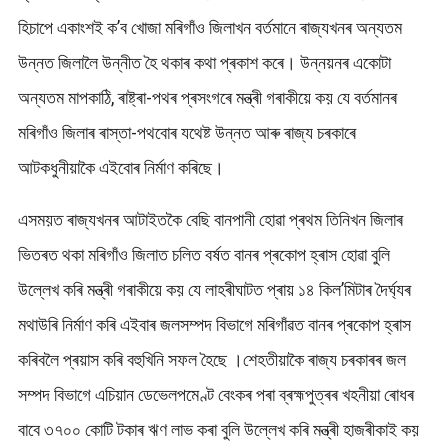
হিচাপে একাংশই ক’ব খোজা মৰিগাঁও জিলাখন বৰ্তমানে ৰাজ্যখনৰ অন্যতম
উন্নত জিলালৈ উন্নীত হৈ থকাৰ কথা প্ৰকাশ কৰে। উন্নয়নৰ একোটা
অন্যতম মাপকাঠি, ৰাষ্ট্ৰা-পথৰ প্ৰসংগৰে মন্ত্ৰী গৰাকীয়ে কয় যে বৰ্তমানৰ
মৰিগাঁও জিলাৰ ৰাস্তা-পথবোৰ যথেষ্ট উন্নত আৰু ৰাজ্য চৰকাৰে
আটকধুনীয়াকৈ এইবোৰ নিৰ্মাণ কৰিছে।
এসময়ত ৰাজ্যখনৰ আটাইতকৈ বেছি বানপানী হোৱা প্ৰথম তিনিখন জিলাৰ
ভিতৰত থকা মৰিগাঁও জিলাত চলিত বৰ্ষত বানৰ প্ৰকোপ হ্ৰাস হোৱা বুলি
উল্লেখ কৰি মন্ত্ৰী গৰাকীয়ে কয় যে লাহৰীঘাটত প্ৰায় ১৪ কিল’মিটাৰ দৈৰ্ঘ্যৰ
মথাউৰি নিৰ্মাণ কৰি এইবাৰ জলসম্পদ বিভাগে মৰিগাঁৱত বানৰ প্ৰকোপ হ্ৰাস
কৰিবলৈ প্ৰয়াস কৰি বহুখিনি সফল হৈছে ।শেহতীয়াকৈ ৰাজ্য চৰকাৰৰ জল
সম্পদ বিভাগে এচিয়ান ডেভেলপমেণ্ট বেংকৰ পৰা ব্ৰহ্মপুত্ৰৰ খহনীয়া ৰোধৰ
বাবে ৩৭০০ কোটি টকাৰ ঋণ লাভ কৰা বুলি উল্লেখ কৰি মন্ত্ৰী হাজৰীকাই কয়