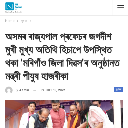
Home
সুখবৰ
অসমৰ ৰাজ্যপাল প্ৰফেচৰ জগদীশ
মুখী মুখ্য অতিথি হিচাপে উপস্থিত
থকা ’মৰিগাঁও জিলা দিৱস’ৰ অনুষ্ঠানত
মন্ত্ৰী পীযুষ হাজৰীকা
সুখবৰ
ON
OCT 15, 2022
By
Admin