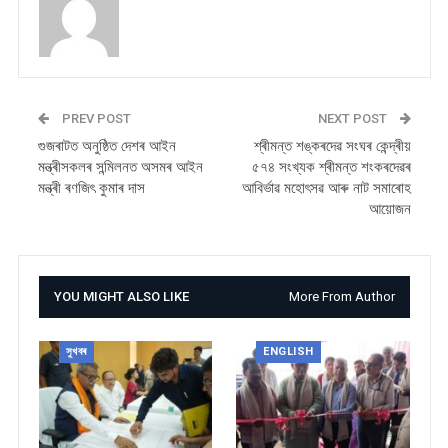
PREV POST
NEXT POST
গুজৰাটত অনুষ্ঠিত দেশৰ আইন
শ্ৰীমন্ত শঙ্কৰদেৱ সংঘৰ কেন্দ্ৰীয়
মন্ত্ৰীসকলৰ সন্মিলনত অসমৰ আইন
৫৭৪ সংখ্যক শ্ৰীমন্ত শংকৰদেৱৰ
মন্ত্ৰী ৰণজিৎ কুমাৰ দাস
আবিৰ্ভাৱ মহোৎসৱ আৰু নাট সমাৰোহ
আয়োজন
YOU MIGHT ALSO LIKE
More From Author
সুখবৰ
ENGLISH