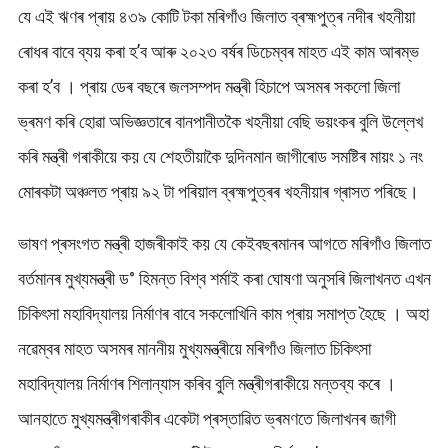
যে এই ঋণৰ প্ৰায় ৪৩৯ কোটি টকা মৰিগাঁও জিলাত ব্ৰহ্মপুত্ৰ নদীৰ খহনীয়া
ৰোধৰ বাবে ব্যয় কৰা হ’ব আৰু ২০২৩ বৰ্ষৰ ডিচেম্বৰ মাহত এই কাম আৰম্ভ
কৰা হ’ব । প্ৰায় ডেৰ বছৰে জলসম্পদ মন্ত্ৰী হিচাপে অসমৰ সকলো জিলা
ভ্ৰমণ কৰি হোৱা অভিজ্ঞতাৰে বানপানীতকৈ খহনীয়া বেছি ভয়ংকৰ বুলি উল্লেখ
কৰি মন্ত্ৰী গৰাকীয়ে কয় যে শেহতীয়াকৈ দুদিনমান জাগীৰোড সমষ্টিৰ মায়ং ১ নং
মোৰকটা অঞ্চলত প্ৰায় ৯২ টা পৰিয়াল ব্ৰহ্মপুত্ৰৰ খহনীয়াৰ গ্ৰাসত পৰিছে।
ভাষণ প্ৰসংগত মন্ত্ৰী হাজৰীকাই কয় যে কেইবছৰমানৰ আগতে মৰিগাঁও জিলাত
বৰ্তমানৰ মুখ্যমন্ত্ৰী ড° হিমন্ত বিশ্ব শৰ্মাই কৰা ঘোষণা অনুসৰি জিলাখনত এখন
চিকিৎসা মহাবিদ্যালয় নিৰ্মাণৰ বাবে সকলোখিনি কাম প্ৰায় সমাপ্ত হৈছে । অহা
নৱেম্বৰ মাহত অসমৰ মাননীয় মুখ্যমন্ত্ৰীয়ে মৰিগাঁও জিলাত চিকিৎসা
মহাবিদ্যালয় নিৰ্মাণৰ শিলান্যাস কৰিব বুলি মন্ত্ৰীগৰাকীয়ে মন্তব্য কৰে ।
আনহাতে মুখ্যমন্ত্ৰীগৰাকীৰ একেটা প্ৰস্তাৱিত ভ্ৰমণতে জিলাখনৰ জাগী