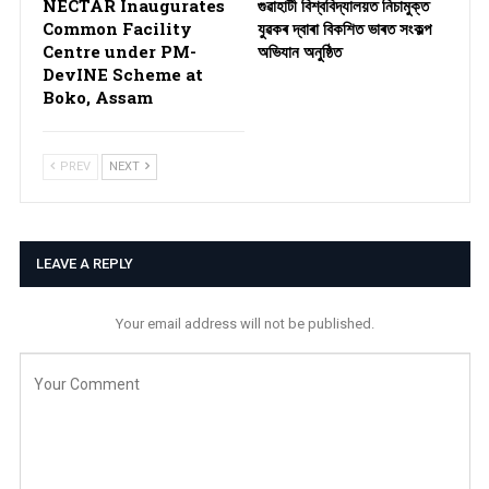
NECTAR Inaugurates
গুৱাহাটী বিশ্ববিদ্যালয়ত নিচামুক্ত
Common Facility
যুৱকৰ দ্বাৰা বিকশিত ভাৰত সংকল্প
Centre under PM-
অভিযান অনুষ্ঠিত
DevINE Scheme at
Boko, Assam
PREV
NEXT
LEAVE A REPLY
Your email address will not be published.