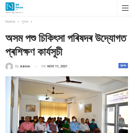
Home
সুখবৰ
অসম পশু চিকিৎসা পৰিষদৰ উদ্যোগত
প্ৰশিক্ষণ কাৰ্যসূচী
সুখবৰ
ON
NOV 11, 2021
By
Admin