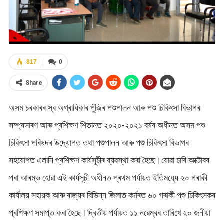
817
0
Share
অসম চৰকাৰৰ স্ব অগ্ৰাধিকাৰ পুঁজিৰ পশুপালন আৰু পশু চিকিৎসা বিভাগৰ
সম্প্ৰসাৰণ আৰু প্ৰশিক্ষণ শিতানত ২০২০-২০২১ বৰ্ষৰ অধীনত অসম পশু
চিকিৎসা পৰিষদৰ উদ্যোগত তথা পশুপালন আৰু পশু চিকিৎসা বিভাগৰ
সহযোগত এলানি প্ৰশিক্ষণ কাৰ্যসূচীৰ ব্যৱস্থা কৰা হৈছে।যোৱা চাৰি অক্টোবৰ
পৰা আৰম্ভ হোৱা এই কাৰ্যসূচী অধীনত প্ৰথম পৰ্যায়ত ইতিমধ্যে ২০ গৰাকী
কাৰ্যালয় সহায়ক আৰু ৰাজ্যৰ বিভিন্ন জিলাত কৰ্মৰত ৬০ গৰাকী পশু চিকিৎসকৰ
প্ৰশিক্ষণ সমাপ্ত কৰা হৈছে।দ্বিতীয় পৰ্যায়ত ১১ নৱেম্বৰ তাৰিখে ২০ জনীয়া