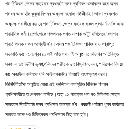
পশু চিকিৎসা ক্ষেত্ৰ সহায়কৰ প্ৰথমটো দলৰ প্ৰশিক্ষণ শুভাৰম্ভ কৰে অসম
পশুধন আৰু হাঁহ কুকুৰা নিগমৰ অধ্যক্ষ মনোজ শইকীয়াই।ভাষণ প্ৰসংগত
অধ্যক্ষ গৰাকীয়ে কয় যে পশু চিকিৎসা ক্ষেত্ৰ সহায়ক সকল প্ৰথম চিনাকি আৰু
প্ৰাথমিক কৰ্মী।তেওঁলোকে পশুপালক লগত সম্পৰ্ক অটুট ৰাখিলেহে বিভাগৰ
প্ৰতি পালক সকল আগ্ৰহী হ’ব।অসম পশু চিকিৎসা পৰিষদৰ ভাৰপ্ৰাপ্ত
সভাপতি ডাঃ দণ্ডেশ্বৰ ডেকাই আঁত ধৰা এই অনুষ্ঠানত বিভাগৰ অতিৰিক্ত
সঞ্চালক ডাঃ দিলীপ ভূঞা,পৰিষদৰ পঞ্জীয়ক ডাঃ বিশ্বজিৎ বৰল, পৰিকল্পনা বিষয়া
ডাঃ ৰেজাউল কৰিমকে ধৰি কেইবাগৰাকীও বিষয়াই অংশগ্ৰহণ কৰে।
তিনিদিনীয়াকৈ অনুষ্ঠিত হোৱা এই প্ৰশিক্ষণ কাৰ্যসূচীত বিভিন্ন জিলাৰ
প্ৰশিক্ষাৰ্থীয়ে অংশগ্ৰহণ কৰিছে।অহা ১৬ নৱেম্বৰ পৰা পশু চিকিৎসা ক্ষেত্ৰ
সহায়কৰ দ্বিতীয়টো দলৰ প্ৰশিক্ষণ আৰম্ভ হ’ব।পৰৱৰ্তী পৰ্যায়ত পুনৰ কাৰ্যালয়
সহায়ক আৰু পশু চিকিৎসকৰ প্ৰশিক্ষণৰ দিহা কৰা হ’ব।