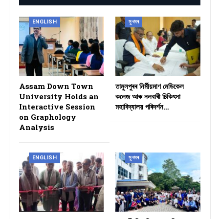
ENGLISH
সুখবৰ
Assam Down Town
তামুলপুৰৰ নিৰ্মীয়মাণ মেডিকেল
University Holds an
কলেজ আৰু নলবাৰী চিকিৎসা
Interactive Session
মহাবিদ্যালয় পৰিদৰ্শন…
on Graphology
Analysis
ENGLISH
সুখবৰ