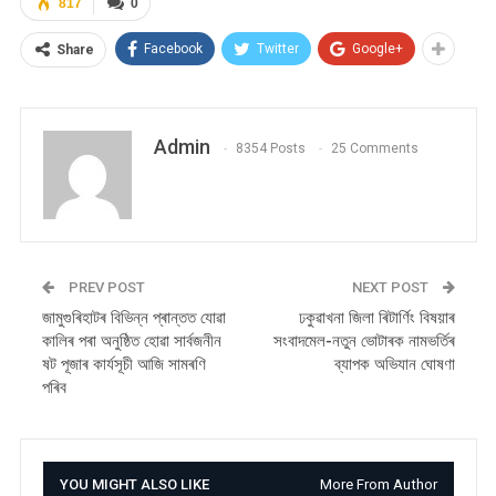
817
0
Facebook
Twitter
Google+
Share
Admin
8354 Posts
25 Comments
PREV POST
NEXT POST
জামুগুৰিহাটৰ বিভিন্ন প্ৰান্তত যোৱা
ঢকুৱাখনা জিলা ৰিটাৰ্ণিং বিষয়াৰ
কালিৰ পৰা অনুষ্ঠিত হোৱা সাৰ্বজনীন
সংবাদমেল-নতুন ভোটাৰক নামভৰ্তিৰ
ষট পূজাৰ কাৰ্যসূচী আজি সামৰণি
ব্যাপক অভিযান ঘোষণা
পৰিব
YOU MIGHT ALSO LIKE
More From Author