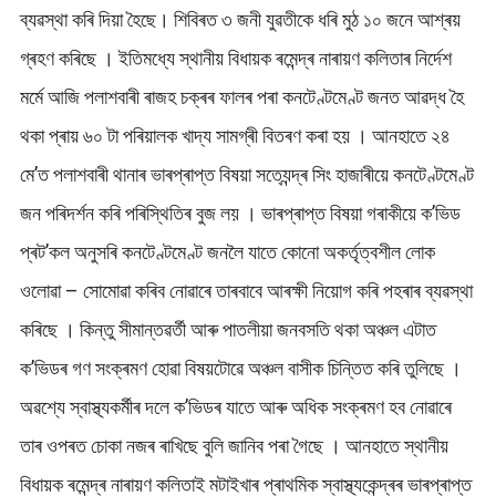
ব্যৱস্থা কৰি দিয়া হৈছে। শিবিৰত ৩ জনী যুৱতীকে ধৰি মুঠ ১০ জনে আশ্ৰয়
গ্ৰহণ কৰিছে । ইতিমধ্যে স্থানীয় বিধায়ক ৰমেন্দ্ৰ নাৰায়ণ কলিতাৰ নিৰ্দেশ
মৰ্মে আজি পলাশবাৰী ৰাজহ চক্ৰৰ ফালৰ পৰা কনটেণ্টমেণ্ট জনত আৱদ্ধ হৈ
থকা প্ৰায় ৬০ টা পৰিয়ালক খাদ্য সামগ্ৰী বিতৰণ কৰা হয় । আনহাতে ২৪
মে’ত পলাশবাৰী থানাৰ ভাৰপ্ৰাপ্ত বিষয়া সত্যেন্দ্ৰ সিং হাজাৰীয়ে কনটেণ্টমেণ্ট
জন পৰিদৰ্শন কৰি পৰিস্থিতিৰ বুজ লয় । ভাৰপ্ৰাপ্ত বিষয়া গৰাকীয়ে ক’ভিড
প্ৰট’কল অনুসৰি কনটেণ্টমেণ্ট জনলৈ যাতে কোনো অকৰ্তৃত্বশীল লোক
ওলোৱা – সোমোৱা কৰিব নোৱাৰে তাৰবাবে আৰক্ষী নিয়োগ কৰি পহৰাৰ ব্যৱস্থা
কৰিছে । কিন্তু সীমান্তৱৰ্তী আৰু পাতলীয়া জনবসতি থকা অঞ্চল এটাত
ক’ভিডৰ গণ সংক্ৰমণ হোৱা বিষয়টোৱে অঞ্চল বাসীক চিন্তিত কৰি তুলিছে ।
অৱশ্যে স্বাস্থ্যকৰ্মীৰ দলে ক’ভিডৰ যাতে আৰু অধিক সংক্ৰমণ হব নোৱাৰে
তাৰ ওপৰত চোকা নজৰ ৰাখিছে বুলি জানিব পৰা গৈছে । আনহাতে স্থানীয়
বিধায়ক ৰমেন্দ্ৰ নাৰায়ণ কলিতাই মটাইখাৰ প্ৰাথমিক স্বাস্থ্যকেন্দ্ৰৰ ভাৰপ্ৰাপ্ত