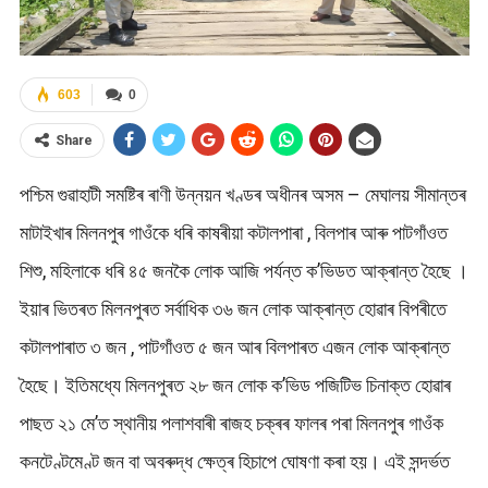
603
0
Share
পশ্চিম গুৱাহাটী সমষ্টিৰ ৰাণী উন্নয়ন খণ্ডৰ অধীনৰ অসম – মেঘালয় সীমান্তৰ
মাটাইখাৰ মিলনপুৰ গাওঁকে ধৰি কাষৰীয়া কটালপাৰা , বিলপাৰ আৰু পাটগাঁওত
শিশু, মহিলাকে ধৰি ৪৫ জনকৈ লোক আজি পৰ্যন্ত ক’ভিডত আক্ৰান্ত হৈছে ।
ইয়াৰ ভিতৰত মিলনপুৰত সৰ্বাধিক ৩৬ জন লোক আক্ৰান্ত হোৱাৰ বিপৰীতে
কটালপাৰাত ৩ জন , পাটগাঁওত ৫ জন আৰ বিলপাৰত এজন লোক আক্ৰান্ত
হৈছে। ইতিমধ্যে মিলনপুৰত ২৮ জন লোক ক’ভিড পজিটিভ চিনাক্ত হোৱাৰ
পাছত ২১ মে’ত স্থানীয় পলাশবাৰী ৰাজহ চক্ৰৰ ফালৰ পৰা মিলনপুৰ গাওঁক
কনটেণ্টমেণ্ট জন বা অবৰুদ্ধ ক্ষেত্ৰ হিচাপে ঘোষণা কৰা হয়। এই সন্দৰ্ভত