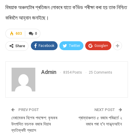
বিষয়াক অঞ্চলটোৰ প্ৰতিজন লোকৰে যাতে ক’ভিড পৰীক্ষা কৰা হয় তাক নিশ্চিত
কৰিবলৈ আহ্বান জনাইছে।
603
0
Facebook
Twitter
Google+
Share
Admin
8354 Posts
25 Comments
PREV POST
NEXT POST
নেৰামেকৰ বিশেষ পদক্ষেপ: কৃষকৰ
গ্ৰাম্যাঞ্চলত ৫ বজাৰ পৰিৱৰ্তে ২
উৎপাদিত ফচলক বজাৰ দিয়াৰ
বজাৰ পৰা হ’ব সান্ধ্যআইন
ব্যতিক্ৰমী প্ৰয়াস