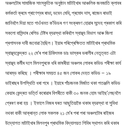
অঞ্চলটোৰ সামাজিক সাংস্কৃতিক অনুষ্ঠান মাটাইখাৰ আঞ্চলিক জনজাতি ক্লাবৰ
কৰ্মকর্তা ক্ৰমে প্ৰাণেশ্বৰ ৰাভা, ভবেন মেধি, প্ৰমোদ দাস, ৰাজেন ৰাভাই
জানিবলৈ দিয়া মতে গাওঁখনত ক’ভিডৰ গণ সংক্ৰমণ হোৱাৰ সন্দেহ প্ৰকাশ কৰি
সকলো বাসিন্দাৰ ৰেপিড টেষ্টৰ ব্যৱস্থা কৰিবলৈ স্বাস্থ্য বিভাগ আৰু জিলা
প্ৰশাসনক দাবী জনোৱা হৈছিল। ইয়াৰ পৰিপ্ৰেক্ষিতত মাটাইখাৰ প্ৰাথমিক
স্বাস্থ্যকেন্দ্ৰত ২২ মে’ৰ পৰা চিকিৎসক ডাঃ ভাস্কৰ ভৰালীৰ নেতৃত্বত এটা
স্বাস্থ্য কর্মীৰ দলে মিলনপুৰকে ধৰি কাষৰীয়া অঞ্চলৰ লোকৰ কভিড পৰীক্ষা কাৰ্য
আৰম্ভ কৰিছে । পৰীক্ষাৰ সময়ত ৪৫ জন লোকৰ দেহত কভিড – ১৯
ভাইৰাছৰ উপস্থিতি ধৰা পৰে । ইয়াৰে পাঁচজনক মিৰ্জাত থকা পতঞ্জলি কভিড
কেয়াৰ কেন্দ্ৰত ভৰ্ত্তি কৰোৱাৰ বিপৰীতে বাকী ৩০ জনক হোম আইছ’লেছনলৈ
প্ৰেৰণ কৰা হয় । ইফালে নিজৰ ঘৰত আছুতিয়াকৈ থকাৰ ব্যৱস্থা বা সুবিধা
নথকা বাকী আক্ৰান্ত লোক সকলক ২১ মে’ৰ পৰা পৰা অঞ্চলটোৰ ৰাইজৰ
উদ্যোগত মাটাইখাৰ মিলনপুৰ প্ৰাথমিক বিদ্যালয়ত শিবিৰ স্থাপন কৰি থকাৰ