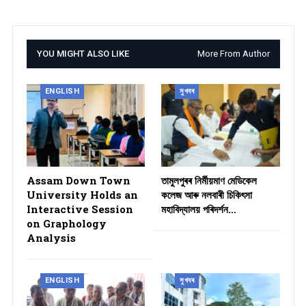
YOU MIGHT ALSO LIKE
More From Author
ENGLISH
সুখবৰ
Assam Down Town
তামুলপুৰৰ নিৰ্মীয়মাণ মেডিকেল
University Holds an
কলেজ আৰু নলবাৰী চিকিৎসা
Interactive Session
মহাবিদ্যালয় পৰিদৰ্শন…
on Graphology
Analysis
ENGLISH
সুখবৰ