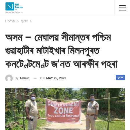
Home
সুখবৰ
অসম – মেঘালয় সীমান্তৰ পশ্চিম
গুৱাহাটীৰ মাটাইখাৰ মিলনপুৰত
কনটেণ্টমেণ্ট জ’নত আৰক্ষীৰ পহৰা
সুখবৰ
ON
MAY 25, 2021
By
Admin