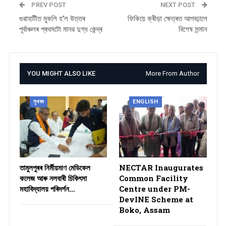
PREV POST
NEXT POST
গুৱাহাটীত মুকলি হ’ল উত্তৰ
ফিকিয়ে ক্ৰীড়া ক্ষেত্ৰত আগবঢ়ালে
পূৰ্বাঞ্চলৰ প্ৰথমটো মানৱ দুগ্ধ কেন্দ্ৰ
বিশেষ সন্মান
YOU MIGHT ALSO LIKE
More From Author
সুখবৰ
ENGLISH
তামুলপুৰৰ নিৰ্মীয়মাণ মেডিকেল
NECTAR Inaugurates
কলেজ আৰু নলবাৰী চিকিৎসা
Common Facility
মহাবিদ্যালয় পৰিদৰ্শন…
Centre under PM-
DevINE Scheme at
Boko, Assam