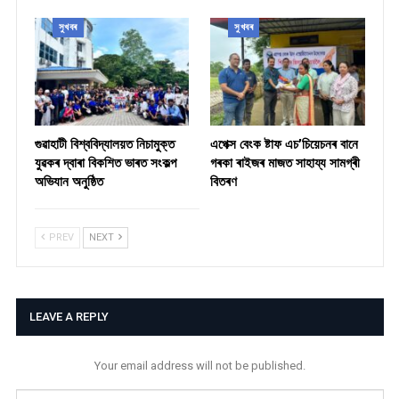
সুখবৰ
সুখবৰ
গুৱাহাটী বিশ্ববিদ্যালয়ত নিচামুক্ত
​এপেক্স বেংক ষ্টাফ এচ’চিয়েচনৰ বানে
যুৱকৰ দ্বাৰা বিকশিত ভাৰত সংকল্প
গৰকা ৰাইজৰ মাজত সাহায্য সামগ্ৰী
অভিযান অনুষ্ঠিত
বিতৰণ ​
PREV
NEXT
LEAVE A REPLY
Your email address will not be published.