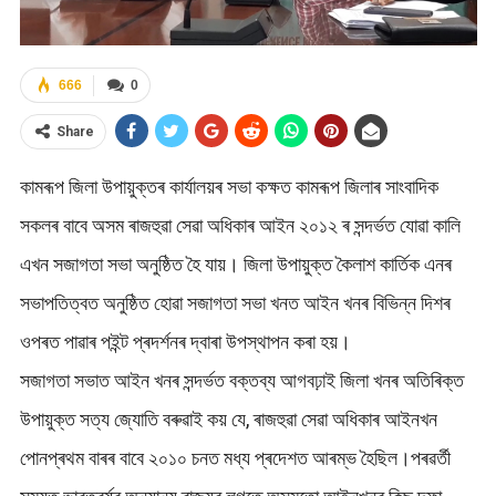
666
0
Share
কামৰূপ জিলা উপায়ুক্তৰ ‍কাৰ্যালয়ৰ সভা কক্ষত কামৰূপ জিলাৰ সাংবাদিক
সকলৰ বাবে অসম ৰাজহুৱা সেৱা অধিকাৰ আইন ২০১২ ৰ সন্দৰ্ভত যোৱা কালি
এখন সজাগতা সভা অনুষ্ঠিত হৈ যায়। জিলা উপায়ুক্ত কৈলাশ কাৰ্তিক এনৰ
সভাপতিত্বত অনুষ্ঠিত হোৱা সজাগতা সভা খনত আইন খনৰ বিভিন্ন দিশৰ
ওপৰত পাৱাৰ পইন্ট প্ৰদৰ্শনৰ দ্বাৰা উপস্থাপন কৰা হয়।
সজাগতা সভাত আইন খনৰ সন্দৰ্ভত বক্তব্য আগবঢ়াই জিলা খনৰ অতিৰিক্ত
উপায়ুক্ত সত্য জ্যোতি বৰুৱাই কয় যে, ৰাজহুৱা সেৱা অধিকাৰ আইনখন
পোনপ্ৰথম বাৰৰ বাবে ২০১০ চনত মধ্য প্ৰদেশত আৰম্ভ হৈছিল।পৰৱৰ্তী