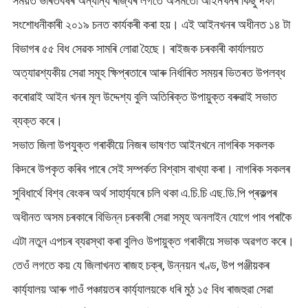
সময়ত ভাৰতবৰ্ষৰ অন্যান্য ৰাজ্যৰ লগতে অসমতো আইনখনৰ কিছু দফা
সংশোধনীকাৰী ২০১৯ চনত কাৰ্যকৰী কৰা হয়। এই আইনখনৰ অধীনত ১৪ টা
বিভাগৰ ৫৫ বিধ সেৱক সামৰি লোৱা হৈছে। ৰাইজক চৰকাৰী কাৰ্যালয়ত
অত্যাৱশ্যকীয় সেৱা সমূহ ক্ষিপ্ৰতাৰে আৰু নিৰ্ধাৰিত সময়ৰ ভিতৰত উপলব্ধ
কৰোৱাই আইন খনৰ মূল উদ্দেশ্য বুলি অতিৰিক্ত উপায়ুক্ত বৰুৱাই সভাত
ব্যক্ত কৰে।
সভাত জিলা উপযুক্ত গৰাকীয়ে নিজৰ ভাষণত আইনখনে নাগৰিক সকলক
কিদৰে উপকৃত কৰিব পাৰে সেই সম্পৰ্কত বিশ্বাস বাখ্যা কৰা। নাগৰিক সকলৰ
সুবিধাৰ্থে বিশ্ব বেংকৰ অৰ্থ সাহাৰ্য্যৰে চলি থকা এ.চি.চি এছ.ডি.পি প্ৰকল্পৰ
অধীনত অসম চৰকাৰে বিভিন্ন চৰকাৰী সেৱা সমূহ অনলাইন যোগে পাব পৰাকৈ
এটা নতুন এপচৰ ব্যৱস্থা কৰা বুলিও উপায়ুক্ত গৰাকীয়ে সভাক অৱগত কৰে।
তেওঁ লগতে কয় যে জিলাখনত ৰাজহ চক্ৰ, উন্নয়ন খণ্ড, উপ পঞ্জীয়কৰ
কাৰ্য্যালয় আৰু গাওঁ পঞ্চায়তৰ কাৰ্য্যালয়কে ধৰি মুঠ ১৫ বিধ ৰাজহুৱা সেৱা