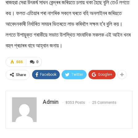
ৰাজহুৱা সেৱা উৎকৰ্ষ সাধন কেন্দ্ৰৰ জৰিয়তে চলায় থকা হৈছে বুলি তেওঁ লগতে
কয়। ফলত এতিয়াৰ পৰা নাগৰিক সকলে ঘৰতে বহি অনলাইনৰ জৰিয়তে
আবেদনকাৰী নিৰ্ধাৰিত সময়ৰ ভিতৰতে লাভ কৰিবলৈ সক্ষম হ’ব বুলি কয়।
লগতে উপায়ুক্ত গৰাকীয়ে সভাত উপস্থিত সাংবাদিক সকলক এই আইন খনৰ
বহুল প্ৰচাৰৰ বাবে আহ্বান জনায়।
666
0
Facebook
Twitter
Google+
Share
Admin
8353 Posts
25 Comments