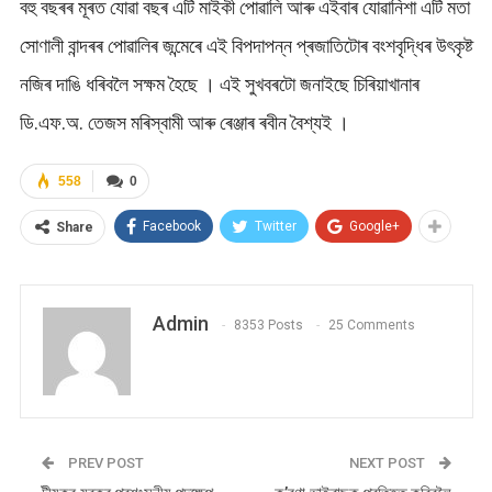
বহু বছৰৰ মূৰত যোৱা বছৰ এটি মাইকী পোৱালি আৰু এইবাৰ যোৱানিশা এটি মতা
সোণালী বান্দৰৰ পোৱালিৰ জন্মেৰে এই বিপদাপন্ন প্ৰজাতিটোৰ বংশবৃদ্ধিৰ উৎকৃষ্ট
নজিৰ দাঙি ধৰিবলৈ সক্ষম হৈছে । এই সুখবৰটো জনাইছে চিৰিয়াখানাৰ
ডি.এফ.অ. তেজস মৰিস্বামী আৰু ৰেঞ্জাৰ ৰবীন বৈশ্যই ।
558
0
Facebook
Twitter
Google+
Share
Admin
8353 Posts
25 Comments
PREV POST
NEXT POST