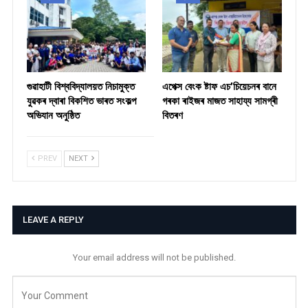
গুৱাহাটী বিশ্ববিদ্যালয়ত নিচামুক্ত
​এপেক্স বেংক ষ্টাফ এচ’চিয়েচনৰ বানে
যুৱকৰ দ্বাৰা বিকশিত ভাৰত সংকল্প
গৰকা ৰাইজৰ মাজত সাহায্য সামগ্ৰী
অভিযান অনুষ্ঠিত
বিতৰণ ​
PREV
NEXT
LEAVE A REPLY
Your email address will not be published.