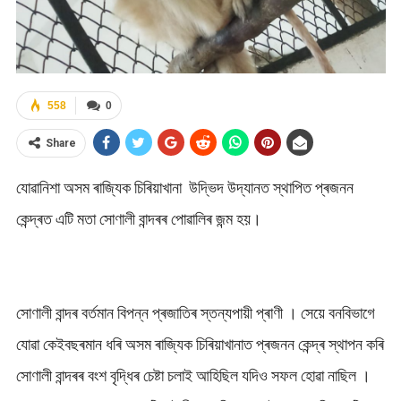
558
0
Share
যোৱানিশা অসম ৰাজ্যিক চিৰিয়াখানা উদ্ভিদ উদ্যানত স্থাপিত প্ৰজনন
কেন্দ্ৰত এটি মতা সোণালী বান্দৰৰ পোৱালিৰ জন্ম হয়।
সোণালী বান্দৰ বৰ্তমান বিপন্ন প্ৰজাতিৰ স্তন্যপায়ী প্ৰাণী । সেয়ে বনবিভাগে
যোৱা কেইবছৰমান ধৰি অসম ৰাজ্যিক চিৰিয়াখানাত প্ৰজনন কেন্দ্ৰ স্থাপন কৰি
সোণালী বান্দৰৰ বংশ বৃদ্ধিৰ চেষ্টা চলাই আহিছিল যদিও সফল হোৱা নাছিল ।