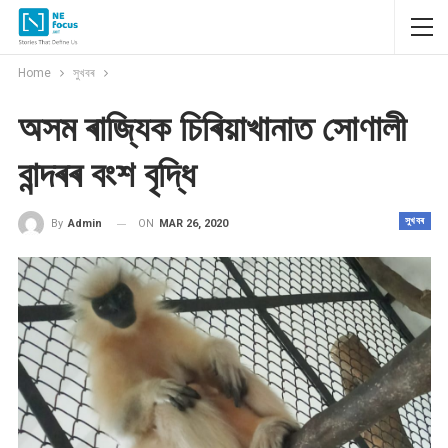
Home
সুখবৰ
অসম ৰাজ্যিক চিৰিয়াখানাত সোণালী
বান্দৰৰ বংশ বৃদ্ধি
সুখবৰ
ON
MAR 26, 2020
By
Admin