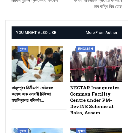
টীয়কৰ যুৱকৰ প্ৰশংসনীয় পদক্ষেপ
ক’ৰণা ভাইৰাছক প্ৰতিহত কৰিবলৈ
মাৰ বান্ধি থিয় হৈছে
YOU MIGHT ALSO LIKE
More From Author
সুখবৰ
ENGLISH
তামুলপুৰৰ নিৰ্মীয়মাণ মেডিকেল
NECTAR Inaugurates
কলেজ আৰু নলবাৰী চিকিৎসা
Common Facility
মহাবিদ্যালয় পৰিদৰ্শন…
Centre under PM-
DevINE Scheme at
Boko, Assam
সুখবৰ
সুখবৰ