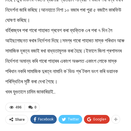
নিদেৰ্শনা জাৰি কৰিছে।আনহাতে নিশা ১০ বজাৰ পৰা পুৱা ৫ বজালৈ কাৰফিউ
ঘোষণা কৰিছে।
বৰ্হিৰাজ্যৰ পৰা গাৰো পাহাৰত প্ৰবেশ কৰা ব্যক্তিক ৩ৰ পৰা ৭ দিন লৈ
আইছলোছনত ৰখাৰ নিৰ্দেশনা দিছে।সমগ্ৰ গাৰো পাহাৰত মাস্ক পৰিধান আৰু
সামাজিক দূৰত্ব বজাই ৰখা বাধ্যতামূলক কৰা হৈছে।ইফালে জিলা প্ৰশাসনৰ
নিৰ্দেশনা অমান্য কৰি গাৰো পাহাৰৰ একাংশ অঞ্চলত একাংশ লোকে মাস্ক
পৰিধান নকৰি সামাজিক দুৰত্ব নামানি ক`ভিড প্ৰ`টকল ভংগ কৰি ভয়ানক
পৰিস্থিতিৰ সৃষ্টি কৰা দেখা গৈছে।
খবৰ যুগুতালে চামিম জাকাৰিয়াই..
496
0
Facebook
Twitter
Google+
Share