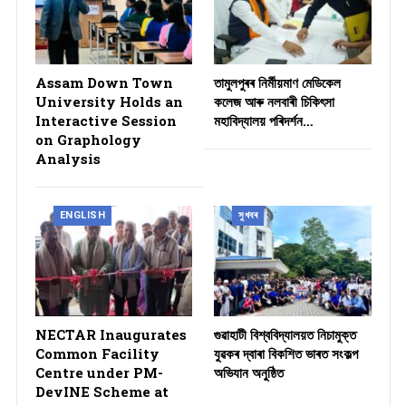
Assam Down Town
তামুলপুৰৰ নিৰ্মীয়মাণ মেডিকেল
University Holds an
কলেজ আৰু নলবাৰী চিকিৎসা
Interactive Session
মহাবিদ্যালয় পৰিদৰ্শন…
on Graphology
Analysis
ENGLISH
সুখবৰ
NECTAR Inaugurates
গুৱাহাটী বিশ্ববিদ্যালয়ত নিচামুক্ত
Common Facility
যুৱকৰ দ্বাৰা বিকশিত ভাৰত সংকল্প
Centre under PM-
অভিযান অনুষ্ঠিত
DevINE Scheme at