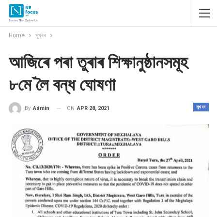
Home
সুখবৰ
আজিৰে পৰা তুৰাৰ শিক্ষানুষ্ঠানসমূহ
৮মে`লৈ বন্ধ ঘোষণা
সুখবৰ
ON
APR 28, 2021
By
Admin