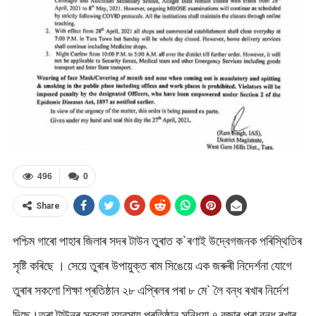
496
0
Share
পশ্চিম গাৰো পাহাৰ জিলাৰ সদৰ টাউন তুৰাত ক`ৰণাই উদ্বেগজনক পৰিস্থিতিৰ
সৃষ্টি কৰিছে । সেয়ে তুৰাৰ উপায়ুক্ত ৰাম সিঙেয়ে এক জৰুৰী নিদেৰ্শনা যোগে
তুৰাৰ সকলো শিক্ষা প্ৰতিষ্ঠান ২৮ এপ্ৰিলৰ পৰা ৮ মে` লৈ বন্ধ ৰখাৰ নিৰ্দেশ
দিছে।তুৰা টাউনৰ সকলো ব্যৱসায় প্ৰতিষ্ঠান সন্ধিয়া ৭ বজাৰ পৰা বন্ধ ৰখাৰ