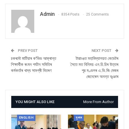
Admin
8354 Posts
25 Comments
PREV POST
NEXT POST
চকৰদৌ মাটিয়াৰ ক’ভিড আক্ৰান্ত
টাৱাংঙত মহাবিদ্যালয়ত কেডেটৰ
শিক্ষাৰ্থীক ৰংমন পৰ্যটন সমিতিৰ
সৈতে মত বিনিময় এন.চি.চিৰ উত্তৰ
কৰ্মকর্তাৰ খাদ্য সামগ্ৰী বিতৰণ
পূৱ মণ্ডলৰ এ.ডি.জি মেজৰ
জেনেৰেল অনন্ত ভূঞাৰ
YOU MIGHT ALSO LIKE
More From Author
ENGLISH
সুখবৰ