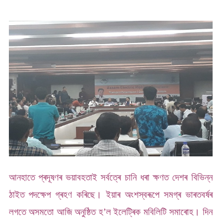
আনহাতে প্ৰদূষণৰ ভয়াবহতাই সৰ্বত্ৰে চানি ধৰা ক্ষণত দেশৰ বিভিন্ন
ঠাইত পদক্ষেপ গ্ৰহণ কৰিছে। ইয়াৰ অংশস্বৰূপে সমগ্ৰ ভাৰতবৰ্ষৰ
লগতে অসমতো আজি অনুষ্ঠিত হ’ল ইলেট্ৰিক মবিলিটি সমাৰোহ। দিন