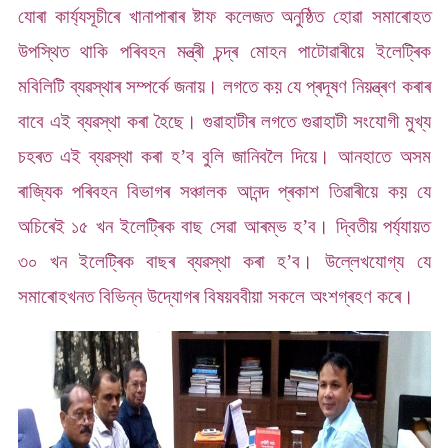
যোৰা কাৰ্য্যসূচীৰে খানাপাৰাৰ ষ্টাফ কলেজত অনুষ্ঠিত হোৱা সমাৰোহত
উপস্থিত থাকি পৰিবহন মন্ত্ৰী চন্দ্ৰ মোহন পাটোৱাৰীয়ে ইলেট্ৰিক
মবিলিটি ব্যৱস্থাৰ সম্পৰ্কে জনায়। লগতে কয় যে প্ৰদূষণ নিয়ন্ত্ৰণ কৰাৰ
বাবে এই ব্যৱস্থা কৰা হৈছে। গুৱাহাটীৰ লগতে গুৱাহাটী সংযোগী মুখ্য
চহৰত এই ব্যৱস্থা কৰা হ’ব বুলি জানিবলৈ দিয়ে। আনহাতে অসম
ৰাজ্যিক পৰিবহন বিভাগৰ সঞ্চালক আনন্দ প্ৰকাশ তিৱাৰীয়ে কয় যে
অচিৰেই ১৫ খন ইলেট্ৰিক বাছ সেৱা আৰম্ভ হ’ব। দ্বিতীয় পৰ্য্যায়ত
৩০ খন ইলেট্ৰিক বাছৰ ব্যৱস্থা কৰা হ’ব।
উল্লেখযোগ্য যে
সমাৰোহখনত বিভিন্ন উদ্যোগৰ বিষয়ববীয়া সকলে অংশগ্ৰহণ কৰে।