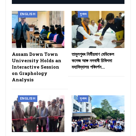
ENGLISH
সুখবৰ
Assam Down Town
তামুলপুৰৰ নিৰ্মীয়মাণ মেডিকেল
University Holds an
কলেজ আৰু নলবাৰী চিকিৎসা
Interactive Session
মহাবিদ্যালয় পৰিদৰ্শন…
on Graphology
Analysis
ENGLISH
সুখবৰ