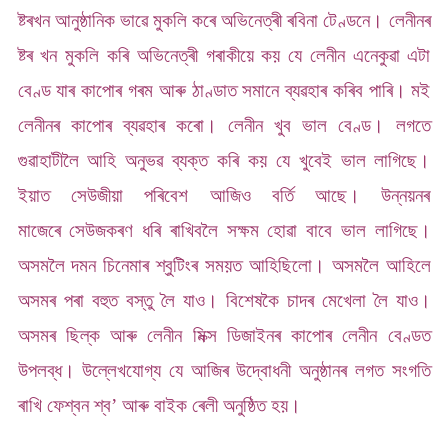
ষ্টৰখন আনুষ্ঠানিক ভাৱে মুকলি কৰে অভিনেত্ৰী ৰবিনা টেণ্ডনে। লেনীনৰ
ষ্টৰ খন মুকলি কৰি অভিনেত্ৰী গৰাকীয়ে কয় যে লেনীন এনেকুৱা এটা
বেণ্ড যাৰ কাপোৰ গৰম আৰু ঠাণ্ডাত সমানে ব্যৱহাৰ কৰিব পাৰি। মই
লেনীনৰ কাপোৰ ব্যৱহাৰ কৰো। লেনীন খুব ভাল বেণ্ড।
লগতে
গুৱাহাটীলৈ আহি অনুভৱ ব্যক্ত কৰি কয় যে খুবেই ভাল লাগিছে।
ইয়াত সেউজীয়া পৰিবেশ আজিও বৰ্তি আছে। উন্নয়নৰ
মাজেৰে
সেউজকৰণ ধৰি ৰাখিবলৈ সক্ষম হোৱা বাবে ভাল লাগিছে।
অসমলৈ দমন চিনেমাৰ শ্বুটিংৰ সময়ত আহিছিলো। অসমলৈ আহিলে
অসমৰ পৰা বহুত বস্তু লৈ যাও। বিশেষকৈ চাদৰ মেখেলা লৈ যাও।
অসমৰ ছিল্ক আৰু লেনীন মিক্স ডিজাইনৰ কাপোৰ লেনীন বেণ্ডত
উপলব্ধ। উল্লেখযোগ্য যে আজিৰ উদ্বোধনী অনুষ্ঠানৰ লগত সংগতি
ৰাখি ফেশ্বন শ্ব’ আৰু বাইক ৰেলী অনুষ্ঠিত হয়।