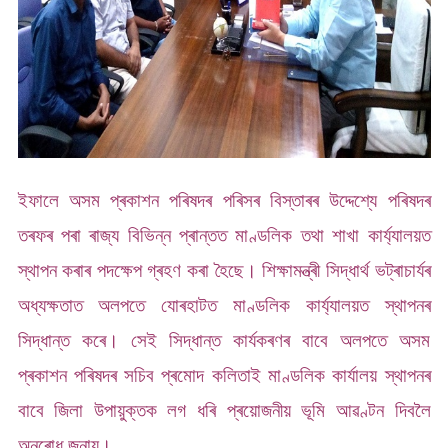
ইফালে অসম প্ৰকাশন পৰিষদৰ পৰিসৰ বিস্তাৰৰ উদ্দেশ্যে পৰিষদৰ
তৰফৰ পৰা ৰাজ্য বিভিন্ন প্ৰান্তত মাণ্ডলিক তথা শাখা কাৰ্য্যালয়ত
স্থাপন কৰাৰ পদক্ষেপ গ্ৰহণ কৰা হৈছে। শিক্ষামন্ত্ৰী সিদ্ধাৰ্থ ভট্ৰাচাৰ্যৰ
অধ্যক্ষতাত অলপতে যোৰহাটত মাণ্ডলিক কাৰ্য্যালয়ত স্থাপনৰ
সিদ্ধান্ত কৰে। সেই সিদ্ধান্ত কাৰ্যকৰণৰ বাবে অলপতে অসম
প্ৰকাশন পৰিষদৰ সচিব প্ৰমোদ কলিতাই মাণ্ডলিক কাৰ্যালয় স্থাপনৰ
বাবে জিলা উপায়ুক্তক লগ ধৰি প্ৰয়োজনীয় ভূমি আৱণ্টন দিবলৈ
অনুৰোধ জনায়।