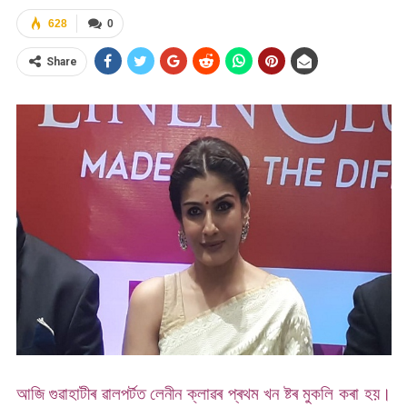
628
0
Share
আজি গুৱাহাটীৰ ৱালপৰ্টত লেনীন ক্লাৱৰ প্ৰথম খন ষ্টৰ মুকলি কৰা হয়।