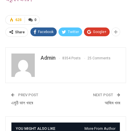
628
0
Facebook
Twitter
Google+
Share
Admin
8354 Posts
25 Comments
PREV POST
NEXT POST
এমুঠি ভাল খবৰে
আজিৰ খবৰ
YOU MIGHT ALSO LIKE
More From Author