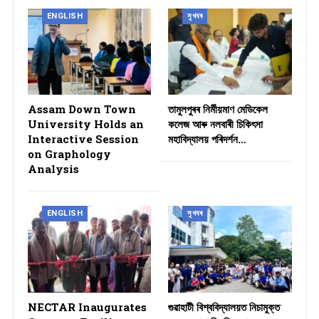
ENGLISH
সুখবৰ
Assam Down Town
তামুলপুৰৰ নিৰ্মীয়মাণ মেডিকেল
University Holds an
কলেজ আৰু নলবাৰী চিকিৎসা
Interactive Session
মহাবিদ্যালয় পৰিদৰ্শন…
on Graphology
Analysis
ENGLISH
সুখবৰ
NECTAR Inaugurates
গুৱাহাটী বিশ্ববিদ্যালয়ত নিচামুক্ত