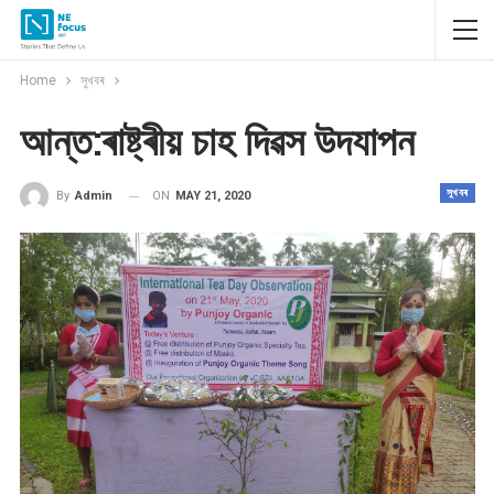
Home
সুখবৰ
আন্ত:ৰাষ্ট্ৰীয় চাহ দিৱস উদযাপন
সুখবৰ
ON
MAY 21, 2020
By
Admin