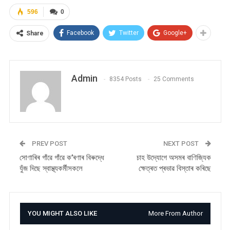
596
0
Facebook
Twitter
Google+
Share
Admin
8354 Posts
25 Comments
PREV POST
NEXT POST
সোণাৰিৰ গাঁৱে গাঁৱে ক’ৰণাৰ বিৰুদ্ধে
চাহ উদ্যোগে অসমৰ বাণিজ্যিক
যুঁজ দিছে স্বাস্থ্যকৰ্মীসকলে
ক্ষেত্ৰত প্ৰভাৱ বিস্তাৰ কৰিছে
YOU MIGHT ALSO LIKE
More From Author