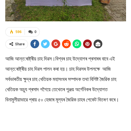
596
0
Share
আজি আন্ত:ৰাষ্ট্ৰীয় চাহ দিৱস।বিশ্বৰ চাহ উদ্যোগৰ প্ৰসাৰৰ বাবে এই
আন্ত:ৰাষ্ট্ৰীয় চাহ দিৱস পালন কৰা হয়। চাহ দিৱসৰ উপলক্ষে আজি
সৰ্বভাৰতীয় ক্ষুদ্ৰ চাহ খেতিয়ক মহাসংঘৰ সম্পাদক তথা বিশিষ্ট জৈৱিক চাহ
খেতিয়ক অচ্যু প্ৰসাদ গগৈয়ে তেখেতৰ পুঞ্জয় অৰ্গেনিকৰ উদ্যোগত
বিনামুলীয়াভাৱে প্ৰায় ৫০ হেজাৰ মূল্যৰ জৈৱিক চাহৰ পেকেট বিতৰণ কৰে।