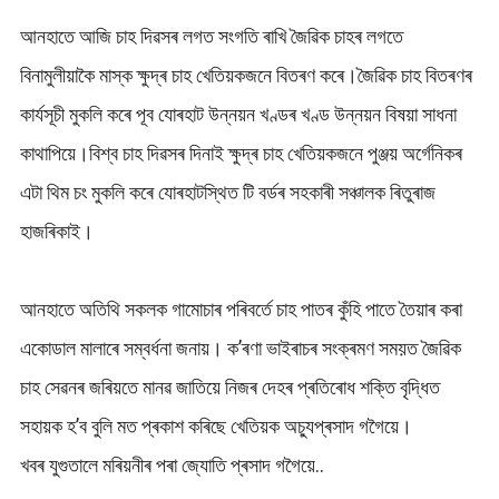
আনহাতে আজি চাহ দিৱসৰ লগত সংগতি ৰাখি জৈৱিক চাহৰ লগতে
বিনামুলীয়াকৈ মাস্ক ক্ষুদ্ৰ চাহ খেতিয়কজনে বিতৰণ কৰে।জৈৱিক চাহ বিতৰণৰ
কাৰ্যসূচী মুকলি কৰে পূব যোৰহাট উন্নয়ন খণ্ডৰ খণ্ড উন্নয়ন বিষয়া সাধনা
কাথাপিয়ে।বিশ্ব চাহ দিৱসৰ দিনাই ক্ষুদ্ৰ চাহ খেতিয়কজনে পুঞ্জয় অৰ্গেনিকৰ
এটা থিম চং মুকলি কৰে যোৰহাটস্থিত টি বৰ্ডৰ সহকাৰী সঞ্চালক ৰিতুৰাজ
হাজৰিকাই।
আনহাতে অতিথি সকলক গামোচাৰ পৰিবৰ্তে চাহ পাতৰ কুঁহি পাতে তৈয়াৰ কৰা
একোডাল মালাৰে সম্বৰ্ধনা জনায়। ক’ৰণা ভাইৰাচৰ সংক্ৰমণ সময়ত জৈৱিক
চাহ সেৱনৰ জৰিয়তে মানৱ জাতিয়ে নিজৰ দেহৰ প্ৰতিৰোধ শক্তি বৃদ্ধিত
সহায়ক হ’ব বুলি মত প্ৰকাশ কৰিছে খেতিয়ক অচ্যুপ্ৰসাদ গগৈয়ে।
খবৰ যুগুতালে মৰিয়নীৰ পৰা জ্যোতি প্ৰসাদ গগৈয়ে..