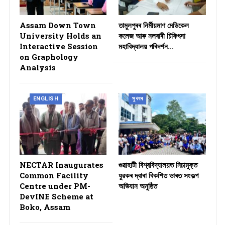
Assam Down Town
তামুলপুৰৰ নিৰ্মীয়মাণ মেডিকেল
University Holds an
কলেজ আৰু নলবাৰী চিকিৎসা
Interactive Session
মহাবিদ্যালয় পৰিদৰ্শন…
on Graphology
Analysis
ENGLISH
সুখবৰ
NECTAR Inaugurates
গুৱাহাটী বিশ্ববিদ্যালয়ত নিচামুক্ত
Common Facility
যুৱকৰ দ্বাৰা বিকশিত ভাৰত সংকল্প
Centre under PM-
অভিযান অনুষ্ঠিত
DevINE Scheme at
Boko, Assam