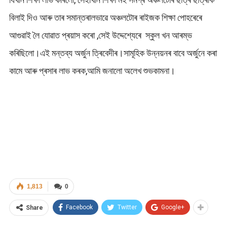
বিলাই দিও আৰু তাৰ সমান্তৰালভাৱে অঞ্চলটোৰ ৰাইজক শিক্ষা পোহৰেৰে
আগুৱাই লৈ যোৱাত প্ৰয়াস কৰো ,সেই উদ্দেশ্যেৰে স্কুল খন আৰম্ভ
কৰিছিলো।এই মন্তব্য অৰ্জুন ত্ৰিবেদীৰ।সামূহিক উন্নয়নৰ বাবে অৰ্জুনে কৰা
কামে আৰু প্ৰসাৰ লাভ কৰক,আমি জনালো অলেখ শুভকামনা।
1,813
0
Facebook
Twitter
Google+
Share