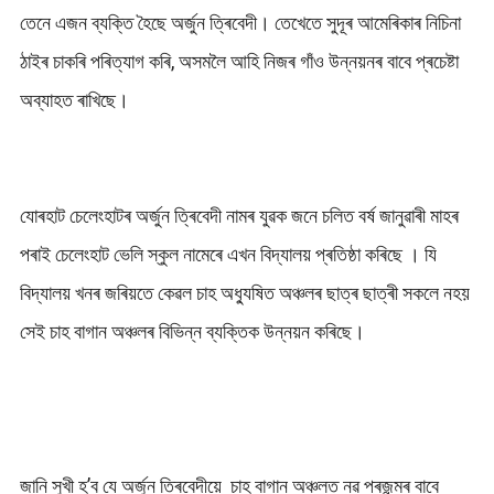
তেনে এজন ব্যক্তি হৈছে অৰ্জুন ত্ৰিবেদী। তেখেতে সুদূৰ আমেৰিকাৰ নিচিনা
ঠাইৰ চাকৰি পৰিত্যাগ কৰি, অসমলৈ আহি নিজৰ গাঁও উন্নয়নৰ বাবে প্ৰচেষ্টা
অব্যাহত ৰাখিছে।
যোৰহাট চেলেংহাটৰ অৰ্জুন ত্ৰিবেদী নামৰ যুৱক জনে চলিত বৰ্ষ জানুৱাৰী মাহৰ
পৰাই চেলেংহাট ভেলি স্কুল নামেৰে এখন বিদ্যালয় প্ৰতিষ্ঠা কৰিছে । যি
বিদ্যালয় খনৰ জৰিয়তে কেৱল চাহ অধ্যুষিত অঞ্চলৰ ছাত্ৰ ছাত্ৰী সকলে নহয়
সেই চাহ বাগান অঞ্চলৰ বিভিন্ন ব্যক্তিক উন্নয়ন কৰিছে।
জানি সুখী হ’ব যে অৰ্জুন ত্ৰিবেদীয়ে চাহ বাগান অঞ্চলত নৱ প্ৰজন্মৰ বাবে