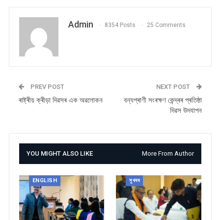
Admin
8354 Posts
25 Comments
PREV POST
NEXT POST
ৰাষ্ট্ৰীয় ক্ৰীড়া দিৱসৰ এক অৱলোকন
বন্যপ্ৰাণী সংৰক্ষণ কেন্দ্ৰৰ প্ৰতিষ্ঠা
দিৱস উদযাপন
YOU MIGHT ALSO LIKE
More From Author
ENGLISH
সুখবৰ