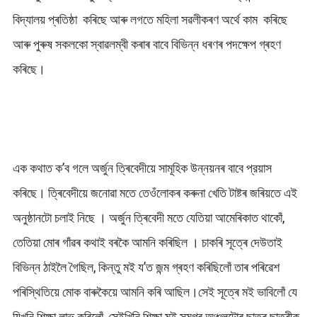
বিদ্যালয় প্ৰতিষ্ঠা কৰিছে আৰু লগতে মহিলা সৱলীকৰণ অৰ্থে কাম কৰিছে
আৰু পুৰুষ সকলকো স্বাৱলম্বী কৰাৰ বাবে বিভিন্ন ধৰণৰ পদক্ষেপ গ্ৰহণ
কৰিছে।
এক কথাত ক’ব গলে অৰ্জুন ত্ৰিবেদীয়ে সামূহিক উন্নয়নৰ বাবে প্রয়াস
কৰিছে। ত্ৰিবেদীয়ে জনোৱা মতে তেওঁলোকৰ কৰুনা খেতি টাষ্টৰ জৰিয়তে এই
অনুষ্ঠানটো চলাই নিছে । অৰ্জুন ত্ৰিবেদী মতে যেতিয়া আমেৰিকাত থাকোঁ,
তেতিয়া মোৰ গাঁৱৰ কথাই বৰকৈ আমনি কৰিছিল । চাকৰি সূত্ৰে দেউতাই
বিভিন্ন ঠাইলৈ গৈছিল, কিন্তু মই য’ত জন্ম গ্ৰহণ কৰিছিলোঁ তাৰ পৰিৱেশ
পৰিস্থিতিয়ে মোক বাৰুকৈয়ে আমনি কৰি আছিল।সেই সূত্ৰে মই ভাবিলোঁ যে
যিখনি শিক্ষা লাভ কৰিলোঁ, সেইখিনি শিক্ষা মই সমগ্ৰ অঞ্চলটোৰ ছাত্ৰ ছাত্ৰীক