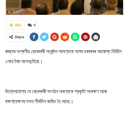
681
0
Share
ৰাজ্যৰ অগ্ৰণীয় বেচৰকাৰী অনুষ্ঠান আৰণ্যকে অসম চৰকাৰৰ আৰোগ্য নিধিলৈ
১লাখ টকা আগবঢ়াইছে।
উল্লেখযোগ্য যে বেচৰকাৰী সংগঠন অৰণ্যকে প্ৰকৃতি সংৰক্ষণ আৰু
ৰক্ষণাবেক্ষণৰ লগত দীৰ্ঘদিন জৰিত হৈ আছে।