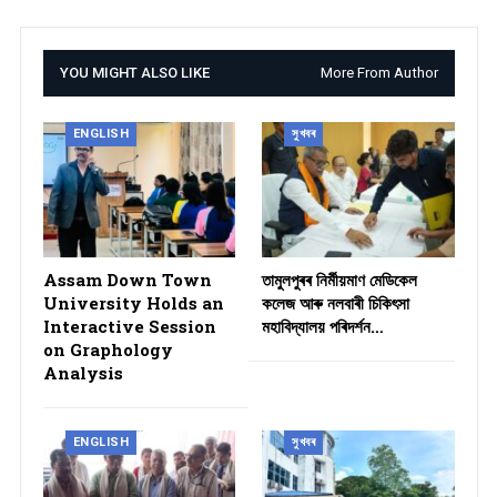
YOU MIGHT ALSO LIKE
More From Author
ENGLISH
সুখবৰ
Assam Down Town
তামুলপুৰৰ নিৰ্মীয়মাণ মেডিকেল
University Holds an
কলেজ আৰু নলবাৰী চিকিৎসা
Interactive Session
মহাবিদ্যালয় পৰিদৰ্শন…
on Graphology
Analysis
ENGLISH
সুখবৰ