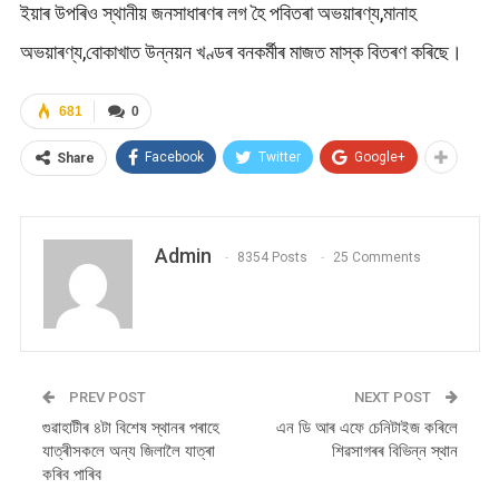
ইয়াৰ উপৰিও স্থানীয় জনসাধাৰণৰ লগ হৈ পবিতৰা অভয়াৰণ্য,মানাহ
অভয়াৰণ্য,বোকাখাত উন্নয়ন খণ্ডৰ বনকৰ্মীৰ মাজত মাস্ক বিতৰণ কৰিছে।
681
0
Facebook
Twitter
Google+
Share
Admin
8354 Posts
25 Comments
PREV POST
NEXT POST
গুৱাহাটীৰ ৪টা বিশেষ স্থানৰ পৰাহে
এন ডি আৰ এফে চেনিটাইজ কৰিলে
যাত্ৰীসকলে অন্য জিলালৈ যাত্ৰা
শিৱসাগৰৰ বিভিন্ন স্থান
কৰিব পাৰিব