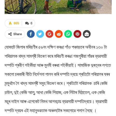
905
0
Share
যোৰহাট জিলাৰ মৰিয়ণীৰ ৫৬নং দক্ষিণ কৰঙা গাঁও পঞ্চায়তৰ অধীনৰ ১৩০ টা
পৰিয়ালক খাদ্য সামগ্ৰী বিতৰণ কৰে মৰিয়ণী কৰঙা গজপুৰীয়া গাঁৱৰ ব্যৱসায়ী
দম্পতি প্ৰবীণ শইকীয়া আৰু মুনমী বৰুৱা শইকীয়াই। সামাজিক দুৰত্বৰ লগতে
সকলো চৰকাৰী নীতি নিৰ্দেশনা পালন কৰি দম্পতি দ্বয়ে প্ৰতিটো পৰিয়ালৰ ঘৰৰ
সন্মুখলৈ গৈ খাদ্য সামগ্ৰী সমুহ বিতৰণ কৰে। প্ৰতিটো পৰিয়ালক চাৰি কেজি
চাউল, দুই কেজি আলু, আধা কেজি পিয়াজ, এক লিটাৰ মিঠাতেল, এক কেজি
মচুৰ দাইল আৰু এপেকেট নিমখ আগবঢ়ায় ব্যৱসায়ী দম্পতিদ্বয়ে। ব্যৱসায়ী
দম্পতি দ্বয়ৰ এই মহানুভৱতাক অঞ্চলটোৰ সকলোৱে শলাগ লৈছে ।