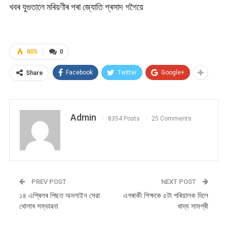
খবৰ যুগুতালে মৰিয়ণীৰ পৰা জ্যোতি প্ৰসাদ গগৈয়ে
905
0
Facebook
Twitter
Google+
Share
Admin
8354 Posts
25 Comments
PREV POST
NEXT POST
১৪ এপ্ৰিলৰ পিছত অনলাইন সেৱা
এগৰাকী শিক্ষকে ৫টা পৰিয়ালক দিলে
খোলাৰ সম্ভাৱনা
খাদ্য সামগ্ৰী