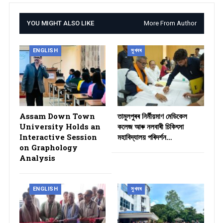
YOU MIGHT ALSO LIKE
More From Author
ENGLISH
সুখবৰ
Assam Down Town
তামুলপুৰৰ নিৰ্মীয়মাণ মেডিকেল
University Holds an
কলেজ আৰু নলবাৰী চিকিৎসা
Interactive Session
মহাবিদ্যালয় পৰিদৰ্শন…
on Graphology
Analysis
ENGLISH
সুখবৰ