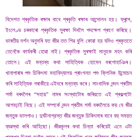
বিদেশত প্ৰকৃতিক ৰক্ষাৰ বাবে প্ৰকৃতি ৰক্ষাৰ আন্দোলন হয়। ফ্ৰান্স,
ইংলেণ্ড চৰকাৰো প্ৰকৃতিক সুৰক্ষা দিবলৈ পদক্ষেপ গ্ৰহণ কৰিছে।
ভাৰতীয় দৰ্শন অনুসৰি যত জীৱ তত শিৱ বুলি কোৱা হয় যদিও প্ৰকৃততে
তেনেকৈ কাৰ্যকৰী হোৱা নাই। প্ৰকৃতিক সুৰক্ষাই মানুহক মহৎ কৰি
তোলে। এই মন্তব্য কথা সাহিত্যিক হোমেন বৰগোহাঞিৰ।
খানাপাৰাৰ পশু চিকিৎসা মহাবিদ্যালয় প্ৰাংগনত পশু ক্লিনিক উন্মোচন
কৰি সাহিত্যিক গৰাকীয়ে এইদৰে মন্তব্য কৰে। সাংবাদিক নন্দন প্ৰতীম
শৰ্মা বৰদলৈৰ “সহায়” নামৰ সংস্থাটোৰ জৰিয়তে এই প্ৰকল্পটো
আগবঢ়াই নিছে। এই সম্পৰ্কে নন্দন প্ৰতীম শৰ্মা বৰদলৈয়ে কয় যে জীৱ
জন্তুক ভালপাও। দুৰ্ঘটনাগ্রস্ত জীৱ জন্তুক চিকিৎসাৰ বাবে বহু সময়ত
ব্যৱস্থা কৰি আহিছো। জীৱকূলৰ কথা চিন্তা কৰিয়েই এনে এটা