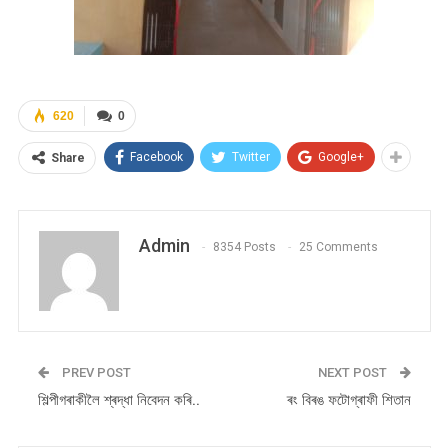
620
0
Facebook
Twitter
Google+
Share
Admin
8354 Posts
25 Comments
PREV POST
NEXT POST
শিল্পীগৰাকীলৈ শ্ৰদ্ধা নিবেদন কৰি..
ৰং বিৰঙ ফটোগ্ৰাফী শিতান