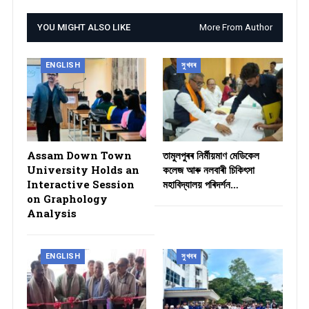
YOU MIGHT ALSO LIKE
More From Author
ENGLISH
সুখবৰ
Assam Down Town
তামুলপুৰৰ নিৰ্মীয়মাণ মেডিকেল
University Holds an
কলেজ আৰু নলবাৰী চিকিৎসা
Interactive Session
মহাবিদ্যালয় পৰিদৰ্শন…
on Graphology
Analysis
ENGLISH
সুখবৰ