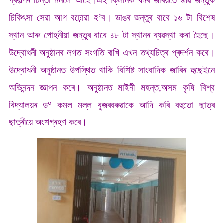
প্ৰকল্পৰ চিন্তা মনলৈ আহে।এই ক্লিনিক খনৰ জৰিয়তে জীৱ জন্তুক
চিকিৎসা সেৱা আগ বঢ়োৱা হ’ব। ডাঙৰ জন্তুৰ বাবে ১৬ টা বিশেষ
স্থান আৰু পোহনীয়া জন্তুৰ বাবে ৪৮ টা স্থানৰ ব্যৱস্থা কৰা হৈছে।
উদ্বোধনী অনুষ্ঠানৰ লগত সংগতি ৰাখি এখন তথ্যচিত্ৰ প্ৰদৰ্শন কৰে।
উদ্বোধনী অনুষ্ঠানত উপস্থিত থাকি বিশিষ্ট সাংবাদিক জাৰিৰ হুছেইনে
অভিনন্দন জ্ঞাপন কৰে। অনুষ্ঠানত মাইনী মহন্ত,অসম কৃষি বিশ্ব
বিদ্যালয়ৰ ড° কমল মল্ল বুজৰবৰুৱাকে আদি কৰি বহুতো ছাত্ৰ
ছাত্ৰীয়ে অংশগ্ৰহণ কৰে।