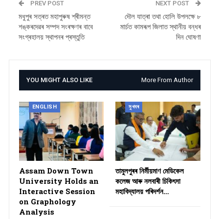
PREV POST
NEXT POST
মধুপুৰ সত্ৰত মহাপুৰুষ শ্ৰীমন্ত
দৌল যাত্ৰা তথা হোলি উপলক্ষে ৮
শঙ্কৰদেৱৰ সম্পদ সংৰক্ষণৰ বাবে
মাৰ্চত কামৰূপ জিলাত স্থানীয় বন্ধৰ
সংগ্ৰহালয় স্থাপনৰ প্ৰস্তুতি
দিন ঘোষণা
YOU MIGHT ALSO LIKE
More From Author
ENGLISH
সুখবৰ
Assam Down Town
তামুলপুৰৰ নিৰ্মীয়মাণ মেডিকেল
University Holds an
কলেজ আৰু নলবাৰী চিকিৎসা
Interactive Session
মহাবিদ্যালয় পৰিদৰ্শন…
on Graphology
Analysis