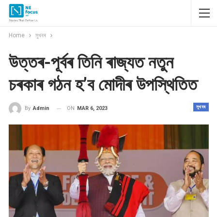
Home
সুখবৰ
উত্তৰ-পূৰ্বৰ তিনি ৰাজ্যত নতুন
চৰকাৰ গঠন হ’ব মোদীৰ উপস্থিতিত
সুখবৰ
ON
MAR 6, 2023
By
Admin