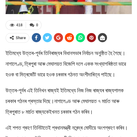
418
0
Share
ইতিমধ্যে উত্তৰ-পূৰ্বৰ তিনিৰাজ্যৰ বিধানসভাৰ নিৰ্বাচন অনুষ্ঠিত হৈ গৈছে।
নাগালেণ্ড, ত্ৰিপুৰা আৰু মেঘালয়ত বিজেপি দলে একক সংখ্যাগৰিষ্ঠতা ভাৱে
হওক বা মিত্ৰজোঁট ভাৱে হওক চৰকাৰ গঠনত অংশীদাৰিত্ব পাইছে।
উত্তৰ-পূৰ্বৰ এই তিনিখন ৰাজ্যই ইতিমধ্যে নিজ নিজ ৰাজ্যৰ ৰাজ্যপালক
চৰকাৰ গঠনৰ প্ৰস্তাৱ দিছে।নাগালেণ্ড আৰু মেঘালয়ত ৭ মাৰ্চত আৰু
ত্ৰিপুৰাত ৮ মাৰ্চত ৰাজ্যকেইখনত চৰকাৰ গঠন কৰিব।
এই শপত গ্ৰহণ তিনিটাতেই প্ৰধানমন্ত্ৰী নৰেন্দ্ৰ মোদীয়ে অংশগ্ৰহণ কৰিব।