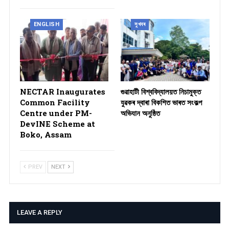
ENGLISH
সুখবৰ
NECTAR Inaugurates
গুৱাহাটী বিশ্ববিদ্যালয়ত নিচামুক্ত
Common Facility
যুৱকৰ দ্বাৰা বিকশিত ভাৰত সংকল্প
Centre under PM-
অভিযান অনুষ্ঠিত
DevINE Scheme at
Boko, Assam
PREV
NEXT
LEAVE A REPLY