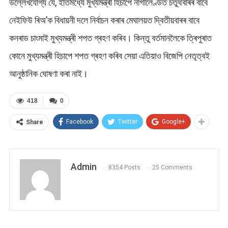
উল্লেখযোগ্য যে, ইতিমধ্যে মুখ্যমন্ত্ৰী হিচাপে নাগালেণ্ডত চতুৰ্থবাৰৰ বাবে
নেইফিউ ৰিঅ’ক বিধায়নী দলে নিৰ্বাচন কৰাৰ মেঘালয়ত দ্বিতীয়বাৰৰ বাবে
কনৰাড চাংমাই মুখ্যমন্ত্ৰী শপত গ্ৰহণ কৰিব। কিন্তু বৰ্তমানলৈকে ত্ৰিপুৰাত
কোনে মুখ্যমন্ত্ৰী হিচাপে শপত গ্ৰহণ কৰিব সেয়া এতিয়াও বিজেপি নেতৃত্বই
আনুষ্ঠানিক ঘোষণা কৰা নাই।
418
0
Facebook
Twitter
Google+
Share
Admin
8354 Posts
25 Comments