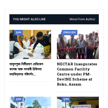
YOU MIGHT ALSO LIKE
More From Author
সুখবৰ
ENGLISH
তামুলপুৰৰ নিৰ্মীয়মাণ মেডিকেল
NECTAR Inaugurates
কলেজ আৰু নলবাৰী চিকিৎসা
Common Facility
মহাবিদ্যালয় পৰিদৰ্শন…
Centre under PM-
DevINE Scheme at
Boko, Assam
সুখবৰ
সুখবৰ