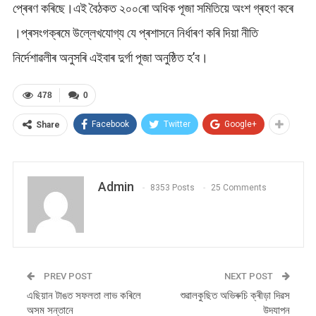
প্ৰেৰণ কৰিছে।এই বৈঠকত ২০০ৰো অধিক পূজা সমিতিয়ে অংশ গ্ৰহণ কৰে
।প্ৰসংগক্ৰমে উল্লেখযোগ্য যে প্ৰশাসনে নির্ধাৰণ কৰি দিয়া নীতি
নিৰ্দেশাৱলীৰ অনুসৰি এইবাৰ দুৰ্গা পূজা অনুষ্ঠিত হ’ব।
478
0
Facebook
Twitter
Google+
Share
Admin
8353 Posts
25 Comments
PREV POST
NEXT POST
এছিয়ান টাঙত সফলতা লাভ কৰিলে
শুৱালকুছিত অভিৰুচি ক্ৰীড়া দিৱস
অসম সন্তানে
উদযাপন