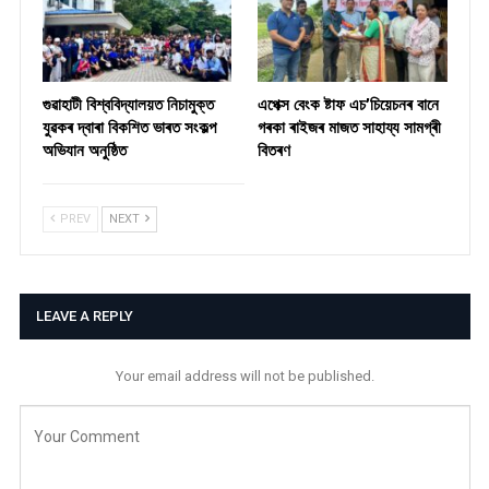
গুৱাহাটী বিশ্ববিদ্যালয়ত নিচামুক্ত
​এপেক্স বেংক ষ্টাফ এচ’চিয়েচনৰ বানে
যুৱকৰ দ্বাৰা বিকশিত ভাৰত সংকল্প
গৰকা ৰাইজৰ মাজত সাহায্য সামগ্ৰী
অভিযান অনুষ্ঠিত
বিতৰণ ​
PREV
NEXT
LEAVE A REPLY
Your email address will not be published.