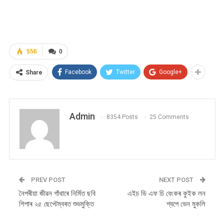
556
0
Facebook
Twitter
Google+
Share
Admin
8354 Posts
25 Comments
PREV POST
NEXT POST
নৈপৰীয়া জীৱন গাঁথাৰে নিৰ্মিত ছবি
এইচ ডি এফ চি বেংকৰ কুইক লন
শিপাৰ ২৫ ছেপ্টেম্বৰত শুভমুক্তি
শ্বপে ভেন মুকলি