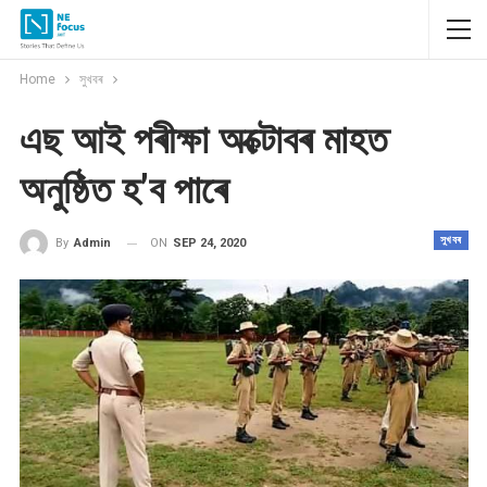
Home
সুখবৰ
এছ আই পৰীক্ষা অক্টোবৰ মাহত
অনুষ্ঠিত হ’ব পাৰে
সুখবৰ
ON
SEP 24, 2020
By
Admin