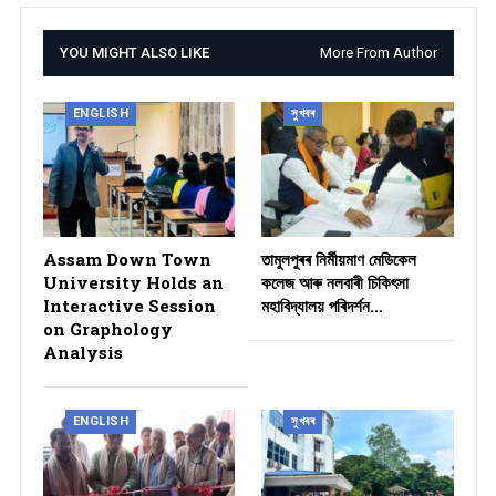
YOU MIGHT ALSO LIKE
More From Author
ENGLISH
সুখবৰ
Assam Down Town
তামুলপুৰৰ নিৰ্মীয়মাণ মেডিকেল
University Holds an
কলেজ আৰু নলবাৰী চিকিৎসা
Interactive Session
মহাবিদ্যালয় পৰিদৰ্শন…
on Graphology
Analysis
ENGLISH
সুখবৰ