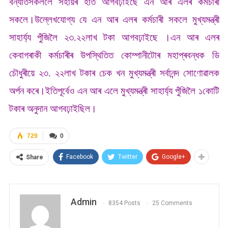
বন্যাৰ্তসকললৈ সহায়ৰ হাত আগবঢ়াইছে এন আৰ এলৰ কৰ্মচাৰী
সকলে।উল্লেখযোগ্য যে এন আৰ এলৰ কৰ্মচাৰী সকলে মুখ্যমন্ত্ৰী
সাহাৰ্য্য পুঁজিলৈ ২৩.২২লাখ টকা আগবঢ়াইছে ।এন আৰ এলৰ
কেবাগৰাকী কৰ্মচাৰীৰ উপস্থিতিত কোম্পানীটোৰ মহাপ্ৰবন্ধক ডি
চৌধুৰীয়ে ২৩. ২২লাখ টকাৰ চেক খন মুখ্যমন্ত্ৰী সৰ্বানন্দ সোণোৱালক
অৰ্পন কৰে।ইতিপূৰ্বেও এন আৰ এলে মুখ্যমন্ত্ৰী সাহাৰ্য্য পুঁজিলৈ ১কোটি
টকাৰ অনুদান আগবঢ়াইছিল।
729
0
Facebook
Twitter
Google+
Share
Admin
8354 Posts
25 Comments