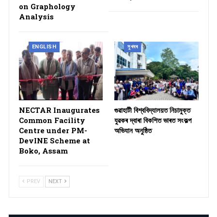
on Graphology
Analysis
ENGLISH
সুখবৰ
NECTAR Inaugurates
গুৱাহাটী বিশ্ববিদ্যালয়ত নিচামুক্ত
Common Facility
যুৱকৰ দ্বাৰা বিকশিত ভাৰত সংকল্প
Centre under PM-
অভিযান অনুষ্ঠিত
DevINE Scheme at
Boko, Assam
PREV
NEXT