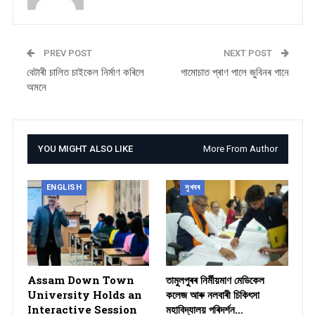
PREV POST
NEXT POST
বেটাৰী চালিত চাইকেল নিৰ্মাণ কৰিলে
গামোচাত প্ৰাণ পালে জুবিনৰ গানে
অমনে
YOU MIGHT ALSO LIKE
More From Author
ENGLISH
সুখবৰ
Assam Down Town
তামুলপুৰৰ নিৰ্মীয়মাণ মেডিকেল
University Holds an
কলেজ আৰু নলবাৰী চিকিৎসা
Interactive Session
মহাবিদ্যালয় পৰিদৰ্শন…