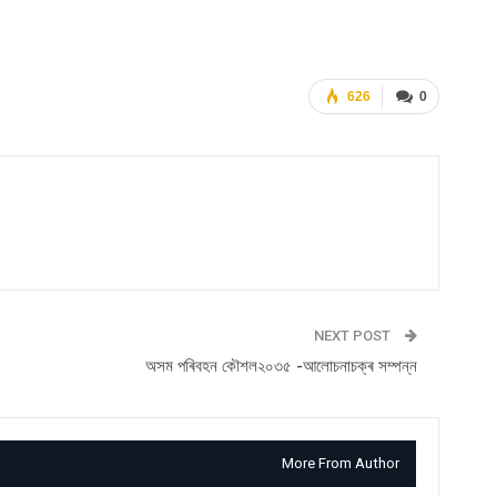
626
0
NEXT POST
অসম পৰিবহন কৌশল২০৩৫ -আলোচনাচক্ৰ সম্পন্ন
More From Author