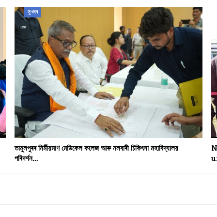
সুখবৰ
তামুলপুৰৰ নিৰ্মীয়মাণ মেডিকেল কলেজ আৰু নলবাৰী চিকিৎসা মহাবিদ্যালয়
N
পৰিদৰ্শন…
u