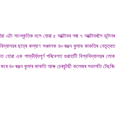
 জনীয়া এটা সাংস্কৃতিক দলে যোৱা ৫ অক্টোবৰ পৰা ৭ অক্টোবৰলৈ ভূটানৰ
দ্যালয়ৰ ছাত্ৰ কল্যাণ সঞ্চালক ড‌৹ ৰঞ্জন কুমাৰ কাকতিৰ নেতৃত্বত
হোৱা এক গাম্ভীৰ্য্যপূৰ্ণ পৰিবেশত গুৱাহাটী বিশ্ববিদ্যালয়ৰ লোক
 কৰে ড৹ ৰঞ্জন কুমাৰ কাকতি আৰু চেৰবুটছী কলেজৰ সভাপতি টেছৰিং