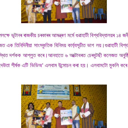
 উপলক্ষে ভূটানৰ ৰাজকীয় চৰকাৰৰ আমন্ত্ৰণ মৰ্মে গুৱাহাটী বিশ্ববিদ্যালয়ৰ ১৪
এক তিনিদিনীয়া সাংস্কৃতিক বিনিময় কাৰ্য্যসূচীত ভাগ লয়।গুৱাহাটী বিশ্ববি
স্থিত দৰ্শকক আপ্লুত কৰে।আনহাতে ৬ অক্টোবৰত চেৰবুটছী কলেজত অনুষ্ঠিত 
-দেউতা শীৰ্ষক এটি ভিডিঅ’ এলবাম উন্মোচন কৰা হয়। এলবামটো মুকলি কৰে