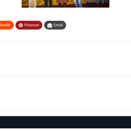
ReddIt
Pinterest
Email