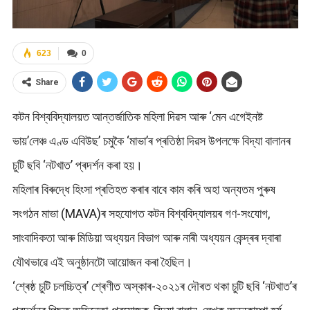
623
0
Share
কটন বিশ্ববিদ্যালয়ত আন্তৰ্জাতিক মহিলা দিৱস আৰু ‘মেন এগেইনষ্ট
ভায়’লেঞ্চ এণ্ড এবিউছ’ চমুকৈ ‘মাভা’ৰ প্ৰতিষ্ঠা দিৱস উপলক্ষে বিদ্যা বালানৰ
চুটি ছবি ‘নটখাত’ প্ৰদৰ্শন কৰা হয়।
মহিলাৰ বিৰুদ্ধে হিংসা প্ৰতিহত কৰাৰ বাবে কাম কৰি অহা অন্যতম পুৰুষ
সংগঠন মাভা (MAVA)ৰ সহযোগত কটন বিশ্ববিদ্যালয়ৰ গণ-সংযোগ,
সাংবাদিকতা আৰু মিডিয়া অধ্যয়ন বিভাগ আৰু নাৰী অধ্যয়ন কেন্দ্ৰৰ দ্বাৰা
যৌথভাৱে এই অনুষ্ঠানটো আয়োজন কৰা হৈছিল।
‘শ্ৰেষ্ঠ চুটি চলচ্চিত্ৰ’ শ্ৰেণীত অস্কাৰ-২০২১ৰ দৌৰত থকা চুটি ছবি ‘নটখাত’ৰ