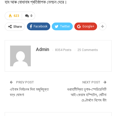
হাব আৰু বোধানাৰ প্ৰতিষ্ঠাপক নেলচন দেৱে।
623
0
Facebook
Twitter
Google+
Share
Admin
8354 Posts
25 Comments
PREV POST
NEXT POST
এইবাৰ নিৰ্বাচনৰ দিনা মজুৰিযুক্ত
গুৱাহাটীস্থিত চুপাৰ-স্পেচিয়েলিটি
বন্ধ ঘোষণা
আই-কেয়াৰ হস্পিটেল, ৰেটিনা
চেণ্টাৰলৈ বিশেষ বঁটা