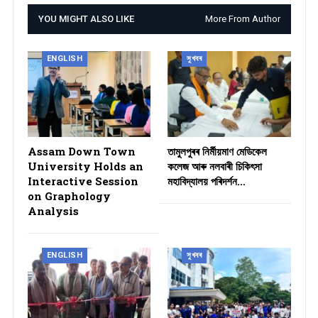
YOU MIGHT ALSO LIKE
More From Author
ENGLISH
সুখবৰ
Assam Down Town
তামুলপুৰৰ নিৰ্মীয়মাণ মেডিকেল
University Holds an
কলেজ আৰু নলবাৰী চিকিৎসা
Interactive Session
মহাবিদ্যালয় পৰিদৰ্শন…
on Graphology
Analysis
ENGLISH
সুখবৰ