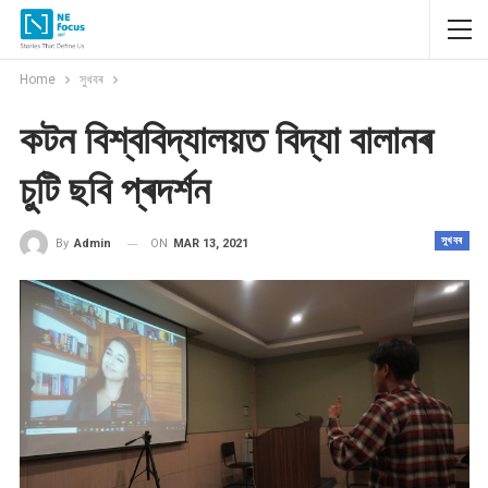
Home
সুখবৰ
কটন বিশ্ববিদ্যালয়ত বিদ্যা বালানৰ
চুটি ছবি প্ৰদৰ্শন
সুখবৰ
ON
MAR 13, 2021
By
Admin