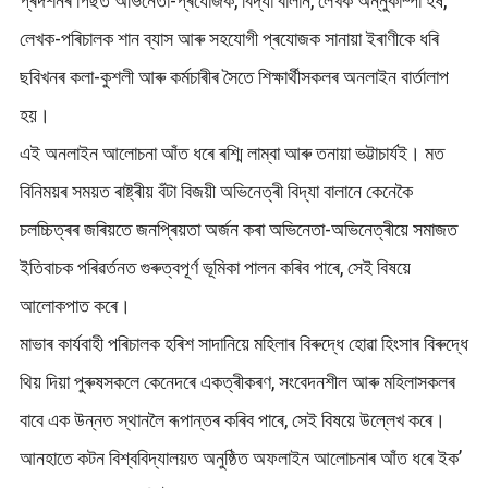
প্ৰদৰ্শনৰ পিছত অভিনেতা-প্ৰযোজক, বিদ্যা বালান, লেখক অন্নুকাম্পা হৰ্ষ,
লেখক-পৰিচালক শান ব্যাস আৰু সহযোগী প্ৰযোজক সানায়া ইৰাণীকে ধৰি
ছবিখনৰ কলা-কুশলী আৰু কৰ্মচাৰীৰ সৈতে শিক্ষাৰ্থীসকলৰ অনলাইন বাৰ্তালাপ
হয়।
এই অনলাইন আলোচনা আঁত ধৰে ৰশ্মি লাম্বা আৰু তনায়া ভট্টাচাৰ্যই। মত
বিনিময়ৰ সময়ত ৰাষ্ট্ৰীয় বঁটা বিজয়ী অভিনেত্ৰী বিদ্যা বালানে কেনেকৈ
চলচ্চিত্ৰৰ জৰিয়তে জনপ্ৰিয়তা অৰ্জন কৰা অভিনেতা-অভিনেত্ৰীয়ে সমাজত
ইতিবাচক পৰিৱৰ্তনত গুৰুত্বপূৰ্ণ ভূমিকা পালন কৰিব পাৰে, সেই বিষয়ে
আলোকপাত কৰে।
মাভাৰ কাৰ্যবাহী পৰিচালক হৰিশ সাদানিয়ে মহিলাৰ বিৰুদ্ধে হোৱা হিংসাৰ বিৰুদ্ধে
থিয় দিয়া পুৰুষসকলে কেনেদৰে একত্ৰীকৰণ, সংবেদনশীল আৰু মহিলাসকলৰ
বাবে এক উন্নত স্থানলৈ ৰূপান্তৰ কৰিব পাৰে, সেই বিষয়ে উল্লেখ কৰে।
আনহাতে কটন বিশ্ববিদ্যালয়ত অনুষ্ঠিত অফলাইন আলোচনাৰ আঁত ধৰে ইক’