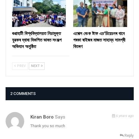
গুৱাহাটী বিশ্ববিদ্যালয়ত নিচামুক্ত
​এপেক্স বেংক ষ্টাফ এচ’চিয়েচনৰ বানে
যুৱকৰ দ্বাৰা বিকশিত ভাৰত সংকল্প
গৰকা ৰাইজৰ মাজত সাহায্য সামগ্ৰী
অভিযান অনুষ্ঠিত
বিতৰণ ​
PREV
NEXT
2 COMMENTS
6 years ago
Kiran Boro
Says
Thank you so much
Reply