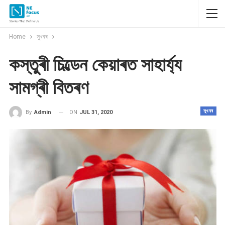
Home
সুখবৰ
কস্তুৰী চিল্ডেন কেয়াৰত সাহাৰ্য্য
সামগ্ৰী বিতৰণ
সুখবৰ
ON
JUL 31, 2020
By
Admin