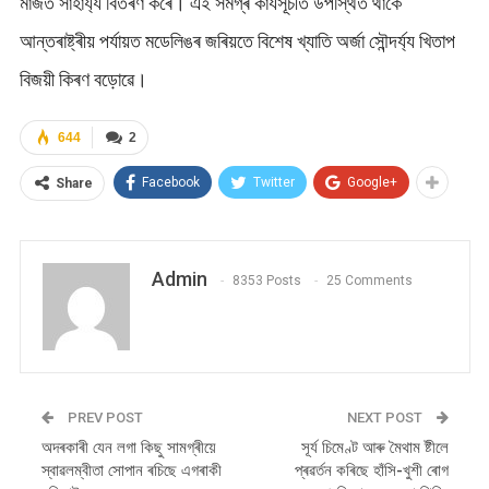
মাজত সাহাৰ্য্য বিতৰণ কৰে। এই সমগ্ৰ কাৰ্যসূচীত উপস্থিত থাকে
আন্তৰাষ্ট্ৰীয় পৰ্যায়ত মডেলিঙৰ জৰিয়তে বিশেষ খ্যাতি অর্জা সৌন্দৰ্য্য খিতাপ
বিজয়ী কিৰণ বড়োৱে।
644
2
Facebook
Twitter
Google+
Share
Admin
8353 Posts
25 Comments
PREV POST
NEXT POST
অদৰকাৰী যেন লগা কিছু সামগ্ৰীয়ে
সূৰ্য চিমেণ্ট আৰু মৈথাম ষ্টীলে
স্বাৱলম্বীতা সোপান ৰচিছে এগৰাকী
প্ৰৱৰ্তন কৰিছে হাঁসি-খুশী ৰোগ