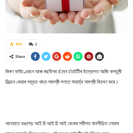
644
2
Share
কিৰণ ফাউণ্ডেছন আৰু মছফিকা ৱ’মেন চ’চাইটীৰ উদ্যোগত আজি কস্তুৰী
চিল্ডেন কেয়াৰ সমূহত খাদ্য সামগ্ৰী লগতে সাহাৰ্য্য সামগ্ৰী বিতৰণ কৰে।
আনহাতে ভঙাগড় আই চি আই চি আই বেংকৰ সমীপত বানপীড়িত লোকৰ