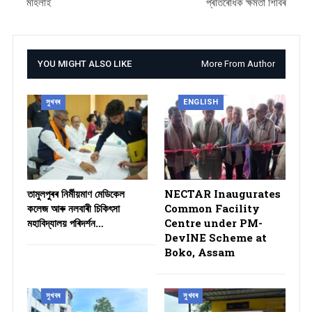
মহিলাই
প্ৰতিৰোধক ক্ষমতা শিবিৰ
YOU MIGHT ALSO LIKE
More From Author
সুখবৰ
ENGLISH
তামুলপুৰৰ নিৰ্মীয়মাণ মেডিকেল
NECTAR Inaugurates
কলেজ আৰু নলবাৰী চিকিৎসা
Common Facility
মহাবিদ্যালয় পৰিদৰ্শন…
Centre under PM-
DevINE Scheme at
Boko, Assam
সুখবৰ
সুখবৰ